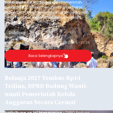
balitribune.co.id I Singaraja -
Pemerintah
Kabupaten Buleleng menghentikan aktivitas
pengerukan lahan di Banjar Dinas Bingin Banjah,
Desa Temukus, Kecamatan Banjar, setelah
ditemukan indikasi kegiatan pengambilan
material yang tidak sesuai dengan peruntukan
Buleleng
kawasan.
Submitted by
contributor
on
Thu, 08/06/2026 - 20:29
Baca Selengkapnya
Belanja 2027 Tembus Rp14
Triliun, DPRD Badung Wanti-
wanti Pemerintah Kelola
Anggaran Secara Cermat
balitribune.co.id | Mangupura
- DPRD Badung