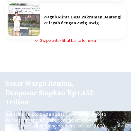
Wagub Minta Desa Pakraman Bentengi
Wilayah dengan Awig-Awig
Swipe untuk lihat berita lainnya
Sasar Warga Rentan,
Denpasar Siapkan Rp1,152
Triliun
balitribune.co.id I Denpasar -
Pemerintah Kota
Denpasar mengalokasikan anggaran sebesar
Rp1,152 triliun untuk mengintervensi sekitar 18.000