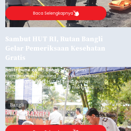
Baca Selengkapnya
Sambut HUT RI, Rutan Bangli
Gelar Pemeriksaan Kesehatan
Gratis
balitribune.co.id I Bangli -
Serangkian
memperingati hari ulang tahun Kemerdekaan
Republik Indonesia ( HUT RI) ke-81, Rumah
Tahanan Negara Kelas II B Bangli menggelar
kegiatan pemeriksaan kesehatan gratis, Rabu
(6/8/2026).
Bangli
Submitted by
contributor
on
Thu, 08/06/2026 - 20:56