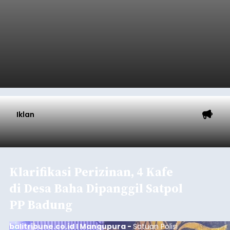
Iklan
Klarifikasi Perizinan, 4 Kafe
di Desa Baha Dipanggil Satpol
PP Badung
balitribune.co.id I Mangupura -
Satuan Polisi