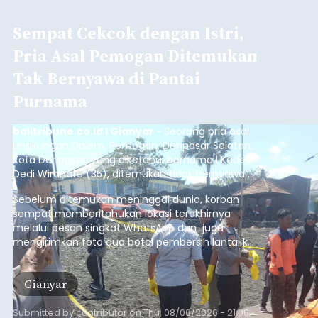
Sempat Cekcok dengan Istri,
Pria Asal Pemogan Ditemukan
Tak Bernyawa di Pantai
Purnama
balitribune.co.id I Gianyar -
Seorang pria asal
Lingkungan Dalem, Pemogan, Denpasar Selatan,
Kota Denpasar, yang diketahui bernama I Kadek
Dedi Wiranata (35), ditemukan tidak bernyawa di
pesisir Pantai Purnama, Sukawati.
Sebelum ditemukan meninggal dunia, korban
sempat memberitahukan lokasi terakhirnya
melalui pesan singkat WhatsApp dan juga
mengirimkan foto dua botol pembersih lantai ke
istrinya.
Gianyar
Submitted by
contributor
on
Thu, 08/06/2026 - 21:06