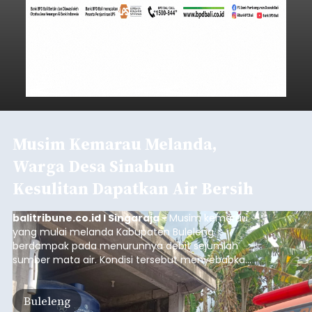
Musim Kemarau Melanda,
Warga Desa Sinabun
Kesulitan Dapatkan Air Bersih
balitribune.co.id I Singaraja -
Musim kemarau
yang mulai melanda Kabupaten Buleleng
berdampak pada menurunnya debit sejumlah
sumber mata air. Kondisi tersebut menyebabkan
warga di beberapa desa mulai mengalami
kesulitan mendapatkan air bersih, terutama
Buleleng
untuk memenuhi kebutuhan mandi, cuci, dan