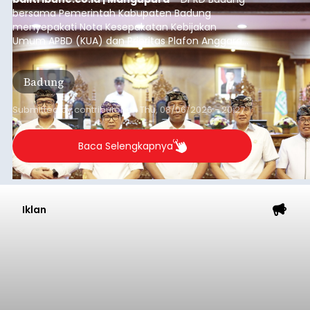
bersama Pemerintah Kabupaten Badung
menyepakati Nota Kesepakatan Kebijakan
Umum APBD (KUA) dan Prioritas Plafon Anggaran
Sementara (PPAS) Tahun Anggaran 2027 dalam
rapat paripurna yang digelar di Gedung DPRD
Badung
Badung, Kamis (6/8/2026).
Submitted by
contributor
on
Thu, 08/06/2026 - 20:27
Baca Selengkapnya
Iklan