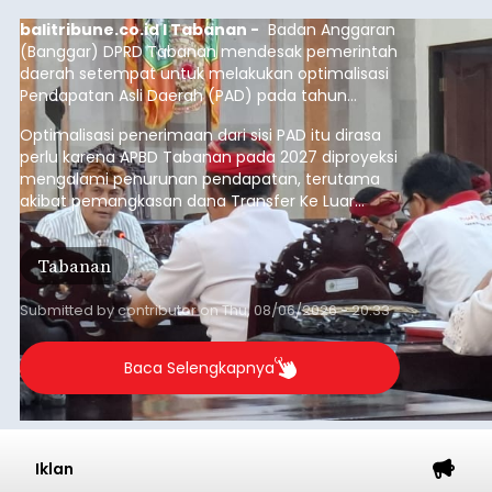
balitribune.co.id I Tabanan -
Badan Anggaran
(Banggar) DPRD Tabanan mendesak pemerintah
daerah setempat untuk melakukan optimalisasi
Pendapatan Asli Daerah (PAD) pada tahun
anggaran 2027.
Optimalisasi penerimaan dari sisi PAD itu dirasa
perlu karena APBD Tabanan pada 2027 diproyeksi
mengalami penurunan pendapatan, terutama
akibat pemangkasan dana Transfer Ke Luar
Daerah (TKD) dari pemerintah pusat.
Tabanan
Submitted by
contributor
on
Thu, 08/06/2026 - 20:33
Baca Selengkapnya
Iklan