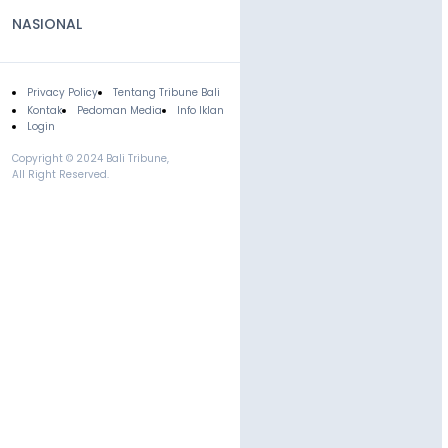
NASIONAL
Privacy Policy
Tentang Tribune Bali
Footer
Kontak
Pedoman Media
Info Iklan
Login
Copyright © 2024 Bali Tribune,
All Right Reserved.