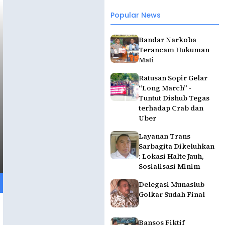
Popular News
Bandar Narkoba
Terancam Hukuman
Mati
Ratusan Sopir Gelar
“Long March” -
Tuntut Dishub Tegas
terhadap Crab dan
Uber
Layanan Trans
Sarbagita Dikeluhkan
: Lokasi Halte Jauh,
Sosialisasi Minim
Delegasi Munaslub
Golkar Sudah Final
Bansos Fiktif