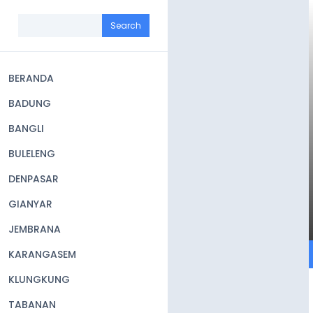
Skip
to
Search
main
content
BERANDA
Main
BADUNG
navigation
BANGLI
BULELENG
DENPASAR
GIANYAR
JEMBRANA
KARANGASEM
KLUNGKUNG
TABANAN