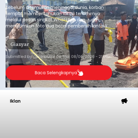
pesisir Pantai Purnama, Sukawati.
Sebelum ditemukan meninggal dunia, korban
sempat memberitahukan lokasi terakhirnya
melalui pesan singkat WhatsApp dan juga
mengirimkan foto dua botol pembersih lantai ke
istrinya.
Gianyar
Submitted by
contributor
on
Thu, 08/06/2026 - 21:06
Baca Selengkapnya
Iklan