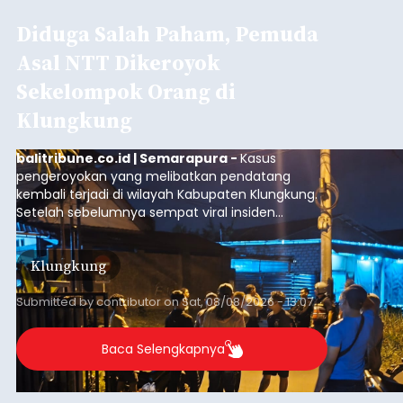
Diduga Salah Paham, Pemuda
Asal NTT Dikeroyok
Sekelompok Orang di
Klungkung
balitribune.co.id | Semarapura -
Kasus
pengeroyokan yang melibatkan pendatang
kembali terjadi di wilayah Kabupaten Klungkung.
Setelah sebelumnya sempat viral insiden
keributan di barat Pasar Galiran, peristiwa serupa
kini menimpa seorang pemuda asal Kabupaten
Klungkung
Sumba Barat Daya (SBD), Nusa Tenggara Timur
(NTT).
Submitted by
contributor
on
Sat, 08/08/2026 - 13:07
Baca Selengkapnya