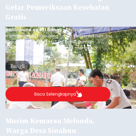
Gelar Pemeriksaan Kesehatan
Gratis
balitribune.co.id I Bangli -
Serangkian
memperingati hari ulang tahun Kemerdekaan
Republik Indonesia ( HUT RI) ke-81, Rumah
Tahanan Negara Kelas II B Bangli menggelar
kegiatan pemeriksaan kesehatan gratis, Rabu
(6/8/2026).
Bangli
Submitted by
contributor
on
Thu, 08/06/2026 - 20:56
Baca Selengkapnya
Musim Kemarau Melanda,
Warga Desa Sinabun