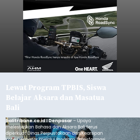
Lewat Program TPBIS, Siswa
Belajar Aksara dan Masatua
Bali
balitribune.co.id I Denpasar
– Upaya
melestarikan Bahasa dan Aksara Bali terus
diperkuat Dinas Perpustakaan dan Kearsipan
Kota Denpasar melalui Program Transformasi