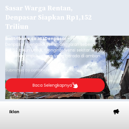
Sasar Warga Rentan,
Denpasar Siapkan Rp1,152
Triliun
balitribune.co.id I Denpasar -
Pemerintah Kota
Denpasar mengalokasikan anggaran sebesar
Rp1,152 triliun untuk mengintervensi sekitar 18.000
warga kelompok rentan yang berada di ambang
garis kemiskinan. Langkah strategis ini diambil
guna menjaga masyarakat yang berada pada
Submitted by
contributor
on
Thu, 08/06/2026 - 21:31
kelompok desil 5 dan 6 tersebut agar tidak
merosot ke kategori miskin.
Baca Selengkapnya
Iklan