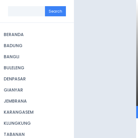
Skip
to
Search
main
content
BERANDA
Main
BADUNG
navigation
BANGLI
BULELENG
DENPASAR
GIANYAR
JEMBRANA
KARANGASEM
KLUNGKUNG
TABANAN