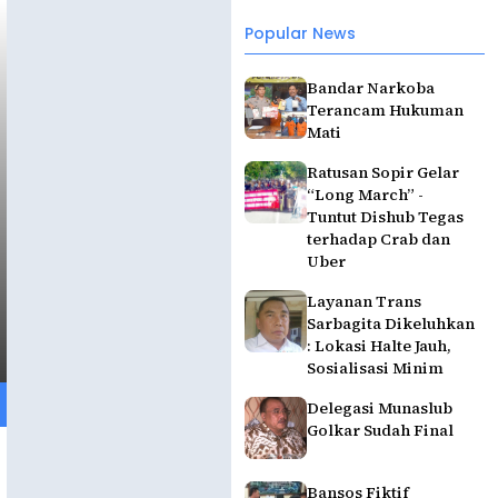
Popular News
Bandar Narkoba
Terancam Hukuman
Mati
Ratusan Sopir Gelar
“Long March” -
Tuntut Dishub Tegas
terhadap Crab dan
Uber
Layanan Trans
Sarbagita Dikeluhkan
: Lokasi Halte Jauh,
Sosialisasi Minim
Delegasi Munaslub
Golkar Sudah Final
Bansos Fiktif