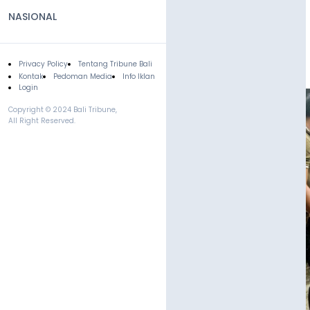
NASIONAL
Privacy Policy
Tentang Tribune Bali
Footer
Kontak
Pedoman Media
Info Iklan
Login
Copyright © 2024 Bali Tribune,
All Right Reserved.