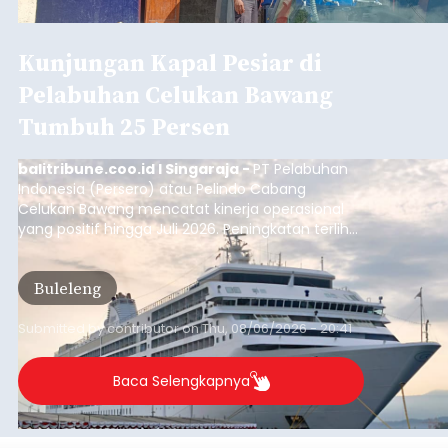
Kunjungan Kapal Pesiar di
Pelabuhan Celukan Bawang
Tumbuh 25 Persen
balitribune.coo.id I Singaraja -
PT Pelabuhan
Indonesia (Persero) atau Pelindo Cabang
Celukan Bawang mencatat kinerja operasional
yang positif hingga Juli 2026. Peningkatan terlihat
dari arus kapal yang mencapai 1,48 juta Gross
Tonnage (GT), atau tumbuh 12,4 persen
Buleleng
dibandingkan periode yang sama tahun lalu
yang tercatat sebesar 1,32 juta GT.
Submitted by
contributor
on
Thu, 08/06/2026 - 20:41
Baca Selengkapnya