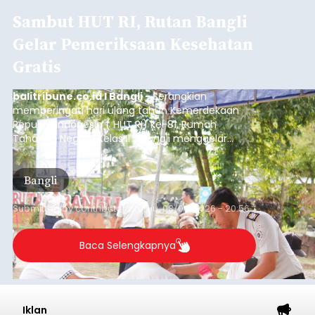
Sambut HUT RI, Rutan Bangli
Gelar Pemeriksaan Kesehatan
Gratis
balitribune.co.id I Bangli -
Serangkian
memperingati hari ulang tahun Kemerdekaan
Republik Indonesia ( HUT RI) ke-81, Rumah
Tahanan Negara Kelas II B Bangli menggelar
kegiatan pemeriksaan kesehatan gratis, Rabu
(6/8/2026).
Bangli
Submitted by
contributor
on
Thu, 08/06/2026 - 20:56
Baca Selengkapnya
Iklan