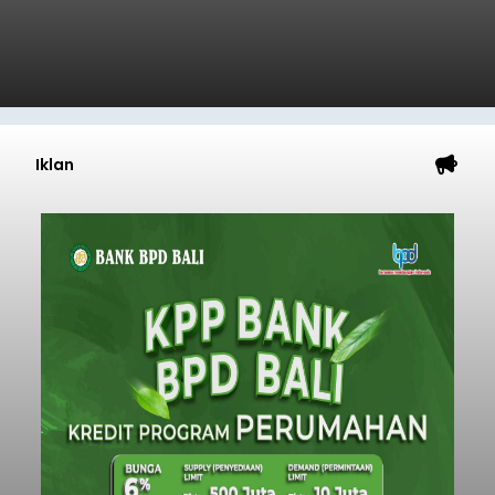
Iklan