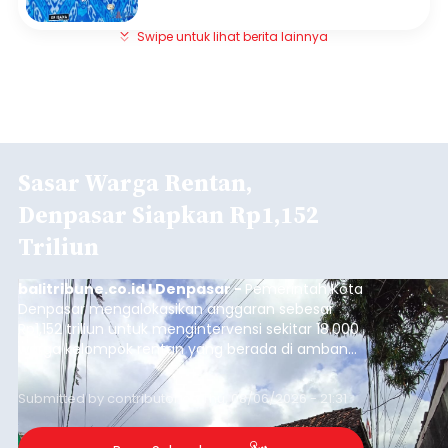
Swipe untuk lihat berita lainnya
Sasar Warga Rentan,
Denpasar Siapkan Rp1,152
Triliun
balitribune.co.id I Denpasar -
Pemerintah Kota
Denpasar mengalokasikan anggaran sebesar
Rp1,152 triliun untuk mengintervensi sekitar 18.000
warga kelompok rentan yang berada di ambang
garis kemiskinan. Langkah strategis ini diambil
guna menjaga masyarakat yang berada pada
Submitted by
contributor
on
Thu, 08/06/2026 - 21:31
kelompok desil 5 dan 6 tersebut agar tidak
merosot ke kategori miskin.