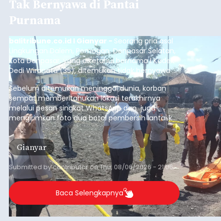
Tak Bernyawa di Pantai
Purnama
balitribune.co.id I Gianyar -
Seorang pria asal
Lingkungan Dalem, Pemogan, Denpasar Selatan,
Kota Denpasar, yang diketahui bernama I Kadek
Dedi Wiranata (35), ditemukan tidak bernyawa di
pesisir Pantai Purnama, Sukawati.
Sebelum ditemukan meninggal dunia, korban
sempat memberitahukan lokasi terakhirnya
melalui pesan singkat WhatsApp dan juga
mengirimkan foto dua botol pembersih lantai ke
istrinya.
Gianyar
Submitted by
contributor
on
Thu, 08/06/2026 - 21:06
Baca Selengkapnya