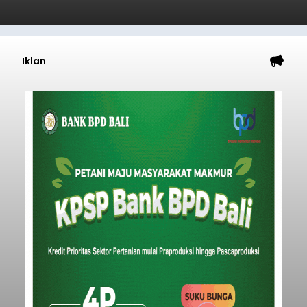
Iklan