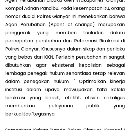
Agen Perubahan dibuka oleh Wakapolres Gianyar,
Kompol Adnan Pandibu. Pada kesempatan itu, orang
nomor dua di Polres Gianyar ini menekankan bahwa
Agen Perubahan (Agent of change) merupakan
penggerak yang memberi tauladan dalam
percepatan perubahan dan Reformasi Birokrasi di
Polres Gianyar. Khususnya dalam sikap dan perilaku
yang bebas dari KKN. Terlebih perubahan ini sangat
dibutuhkan agar eksistensi kepolisian sebagai
lembaga penegak h​u​kum senantiasa tetap relevan
dalam penegakan h​u​kum. " Optimalkan kinerja
institusi dalam upaya mewujudkan tata kelola
birokrasi yang bersih, efektif, efisien sekaligus
memberikan pelayanan publi​k yang
berkualitas,"tegasnya.