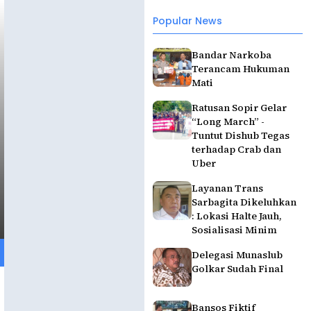
Popular News
Bandar Narkoba
Terancam Hukuman
Mati
Ratusan Sopir Gelar
“Long March” -
Tuntut Dishub Tegas
terhadap Crab dan
Uber
Layanan Trans
Sarbagita Dikeluhkan
: Lokasi Halte Jauh,
Sosialisasi Minim
Delegasi Munaslub
Golkar Sudah Final
Bansos Fiktif