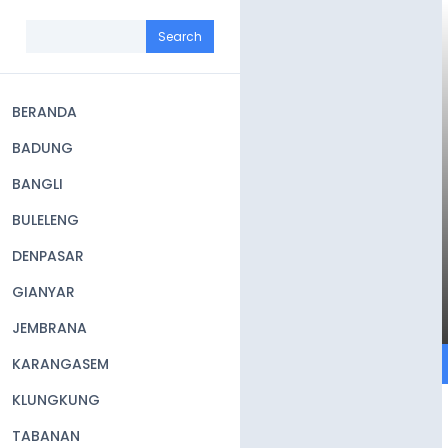
Skip
to
Search
main
content
BERANDA
Main
BADUNG
navigation
BANGLI
BULELENG
DENPASAR
GIANYAR
JEMBRANA
KARANGASEM
KLUNGKUNG
TABANAN