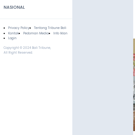
NASIONAL
Privacy Policy
Tentang Tribune Bali
Footer
Kontak
Pedoman Media
Info Iklan
Login
Copyright © 2024 Bali Tribune,
All Right Reserved.