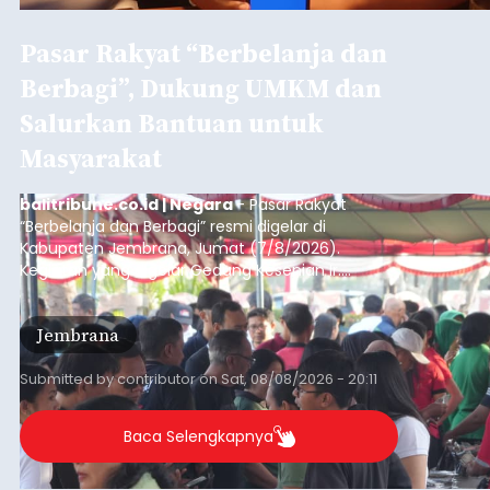
Pasar Rakyat “Berbelanja dan
Berbagi”, Dukung UMKM dan
Salurkan Bantuan untuk
Masyarakat
balitribune.co.id | Negara
- Pasar Rakyat
“Berbelanja dan Berbagi” resmi digelar di
Kabupaten Jembrana, Jumat (7/8/2026).
Kegiatan yang digelar Gedung Kesenian Ir.
Soekarno ini memadukan pemberdayaan
ekonomi masyarakat dengan aksi sosial tersebut
Jembrana
mendapat antusiasme tinggi dan mencatat nilai
transaksi mencapai Rp672.733.200.
Submitted by
contributor
on
Sat, 08/08/2026 - 20:11
Baca Selengkapnya