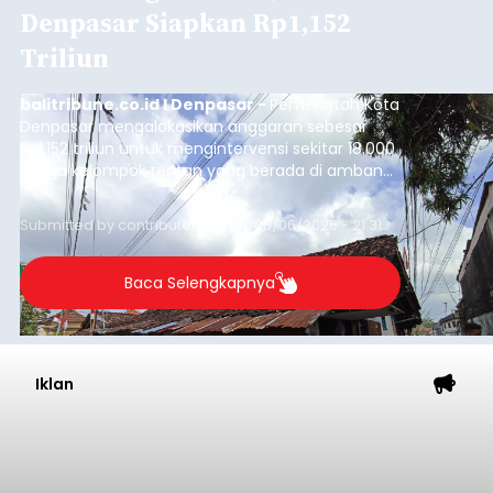
Denpasar Siapkan Rp1,152
Triliun
balitribune.co.id I Denpasar -
Pemerintah Kota
Denpasar mengalokasikan anggaran sebesar
Rp1,152 triliun untuk mengintervensi sekitar 18.000
warga kelompok rentan yang berada di ambang
garis kemiskinan. Langkah strategis ini diambil
guna menjaga masyarakat yang berada pada
Submitted by
contributor
on
Thu, 08/06/2026 - 21:31
kelompok desil 5 dan 6 tersebut agar tidak
merosot ke kategori miskin.
Baca Selengkapnya
Iklan