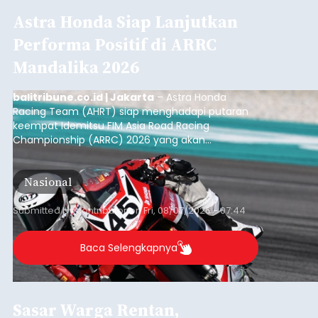
Astra Honda Siap Lanjutkan
Performa Positif di ARRC
Mandalika 2026
balitribune.co.id | Jakarta
– Astra Honda
Racing Team (AHRT) siap menghadapi putaran
keempat Idemitsu FIM Asia Road Racing
Championship (ARRC) 2026 yang akan
berlangsung di Pertamina Mandalika
International Circuit, Lombok, Nusa Tenggara
Nasional
Barat, pada 7–9 Agustus 2026.
Submitted by
contributor
on
Fri, 08/07/2026 - 07:44
Baca Selengkapnya
Sasar Warga Rentan,