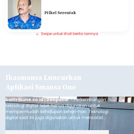
Pilkel Serentak
Swipe untuk lihat berita lainnya
Ikasmansa Luncurkan
Aplikasi Smansa One
balitribune.co.id | Denpasar
- Perkembangan
teknologi digital tidak hanya digunakan untuk
mempermudah kehidupan sehari-hari. Teknologi
digital saat ini juga digunakan untuk mencatat
dan mengelola data base alumni dari suatu
sekolah, salah satunya adalah alumni SMA 1