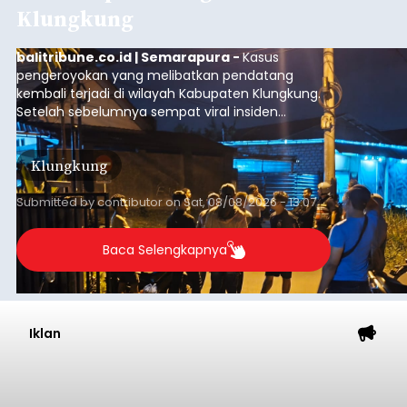
Klungkung
balitribune.co.id | Semarapura -
Kasus
pengeroyokan yang melibatkan pendatang
kembali terjadi di wilayah Kabupaten Klungkung.
Setelah sebelumnya sempat viral insiden
keributan di barat Pasar Galiran, peristiwa serupa
kini menimpa seorang pemuda asal Kabupaten
Klungkung
Sumba Barat Daya (SBD), Nusa Tenggara Timur
(NTT).
Submitted by
contributor
on
Sat, 08/08/2026 - 13:07
Baca Selengkapnya
Iklan