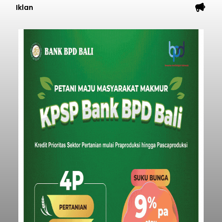
Iklan