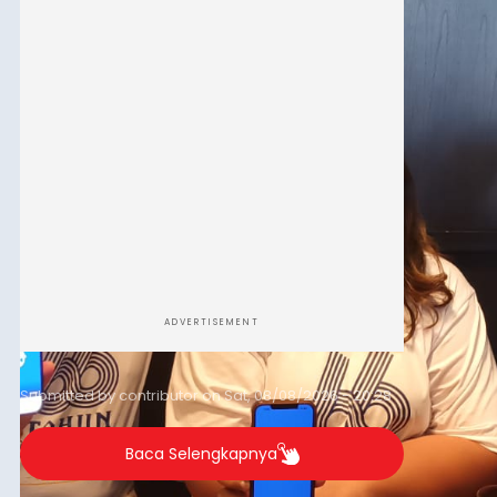
Denpasar.
ADVERTISEMENT
Submitted by
contributor
on
Sat, 08/08/2026 - 20:28
Baca Selengkapnya