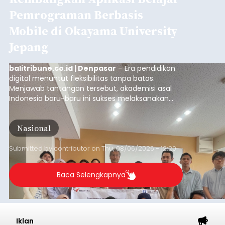
Pemrograman Berbasis
Mobile di Okayama University
Jepang
balitribune.co.id | Denpasar
– Era pendidikan
digital menuntut fleksibilitas tanpa batas.
Menjawab tantangan tersebut, akademisi asal
Indonesia baru-baru ini sukses melaksanakan
program Pengabdian Kepada Masyarakat (PKM)
skala internasional di Distributed Systems
Nasional
Laboratory, Okayama University, Jepang.
Submitted by
contributor
on
Thu, 08/06/2026 - 12:20
Baca Selengkapnya
Iklan