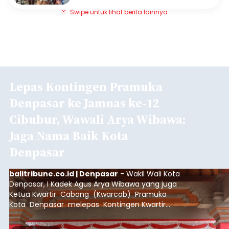
Swipe untuk lihat berita lainnya
Lepas Kontingen Pramuka
Denpasar ke Jamnas ke-12
Cibubur, Wawali Arya Wibawa:
Jaga Nama Baik Kota
Denpasar
balitribune.co.id | Denpasar
- Wakil Wali Kota
Denpasar, I Kadek Agus Arya Wibawa yang juga
Ketua Kwartir Cabang (Kwarcab) Pramuka
Kota Denpasar melepas Kontingen Kwartir
Cabang Gerakan Pramuka Denpasar yang akan
mengikuti Jambore Nasional Pramuka ke-12