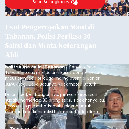
Baca Selengkapnya
Usut Pengeroyokan Maut di
Tabanan, Polisi Periksa 30
Saksi dan Minta Keterangan
Ahli
balitribune.co.id | Tabanan
- Penyidik Polres
Tabanan terus mendalami kasus pengeroyokan
maut terhadap terduga maling ayam di Banjar
Juwuk Legi, Desa Batunya, Kecamatan Baturiti
yang terjadi beberapa waktu lalu.
Dalam perkembangannya, penyidik kepolisian
sudah memeriksa 30 orang saksi. Tidak hanya itu,
penyidik juga melibatkan ahli pidana untuk
memperkuat konstruksi hukum terhadap lima
orang tersangka yang saat ini ditahan.
Tabanan