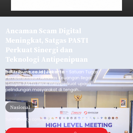
Ancaman Scam Digital
Meningkat, Satgas PASTI
Perkuat Sinergi dan
Teknologi Antipenipuan
balitribune.co.id | Jakarta
- Satuan Tugas
Pemberantasan Aktivitas Keuangan Ilegal
(Satgas PASTI) terus memperkuat upaya
pelindungan masyarakat di tengah
meningkatnya ancaman penipuan digital yang
semakin kompleks.
Nasional
Submitted by
contributor
on
Thu, 08/06/2026 - 09:45