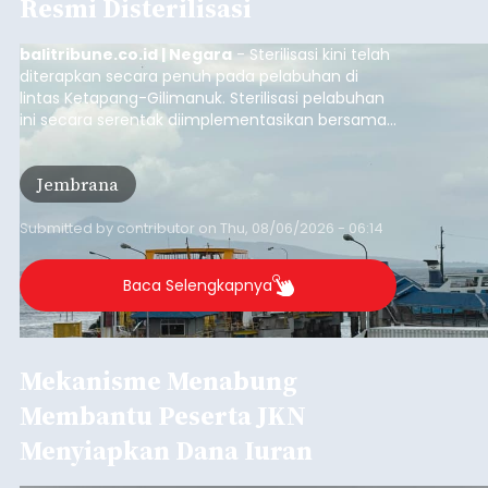
Resmi Disterilisasi
balitribune.co.id | Negara
- Sterilisasi kini telah
diterapkan secara penuh pada pelabuhan di
lintas Ketapang-Gilimanuk. Sterilisasi pelabuhan
ini secara serentak diimplementasikan bersama
empat pelabuhan utama lainnya, yakni
Pelabuhan Merak, Bakauheni, Kayangan, dan
Jembrana
Lembar pada Rabu (5/8/2026).
Submitted by
contributor
on
Thu, 08/06/2026 - 06:14
Baca Selengkapnya
Mekanisme Menabung
Membantu Peserta JKN
Menyiapkan Dana Iuran