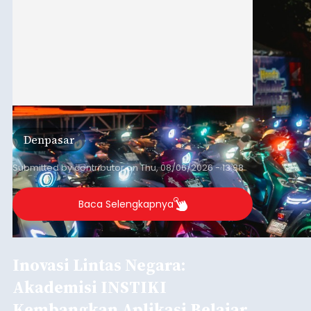
Denpasar
Submitted by
contributor
on
Thu, 08/06/2026 - 13:38
Baca Selengkapnya
Inovasi Lintas Negara:
Akademisi INSTIKI
Kembangkan Aplikasi Belajar