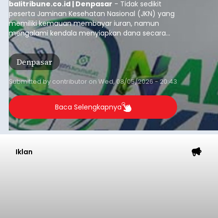
balitribune.co.id | Denpasar
- Tidak sedikit
peserta Jaminan Kesehatan Nasional (JKN) yang
memiliki kemauan membayar iuran, namun
mengalami kendala menyiapkan dana secara
penuh saat jatuh tempo pembayaran iuran.
Kondisi ini terutama dialami oleh peserta
Denpasar
segmen Pekerja Bukan Penerima Upah (PBPU)
yang memiliki penghasilan tidak tetap.
Submitted by
contributor
on
Wed, 08/05/2026 - 20:43
Baca Selengkapnya
Iklan