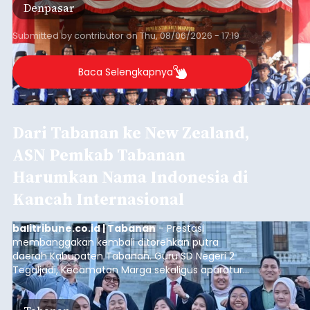
Denpasar
Tahun 2026 di Bumi Perkemahan Cibubur,
Jakarta Timur.
Submitted by
contributor
on
Thu, 08/06/2026 - 17:19
Baca Selengkapnya
Dari Tabanan ke New Zealand,
ASN Pemkab Tabanan
Harumkan Nama Indonesia di
Kancah Internasional
balitribune.co.id | Tabanan
- Prestasi
membanggakan kembali ditorehkan putra
daerah Kabupaten Tabanan. Guru SD Negeri 2
Tegaljadi, Kecamatan Marga sekaligus aparatur
sipil negara (ASN) Pemerintah Kabupaten
Tabanan, I Ketut Darjika Astu (31), berhasil lolos