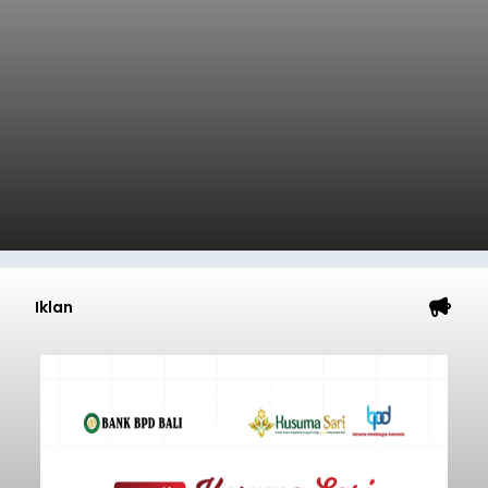
Iklan