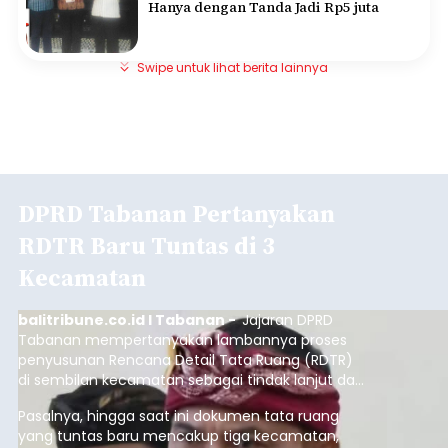
Hanya dengan Tanda Jadi Rp5 juta
Swipe untuk lihat berita lainnya
DPRD Tabanan Pertanyakan
RDTR Baru Tuntas di 3
Kecamatan
balitribune.co.id I Tabanan -
Jajaran DPRD
Tabanan mempertanyakan lambannya proses
penyusunan Rencana Detail Tata Ruang (RDTR)
di sembilan kecamatan sebagai tindak lanjut dari
pelaksanaan RTRW.
Pasalnya, hingga saat ini dokumen tata ruang
yang tuntas baru mencakup tiga kecamatan,