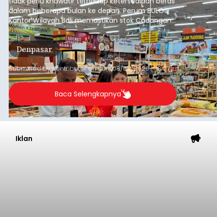
tidak perlu khawatir terhadap ketersediaan beras
dalam beberapa bulan ke depan. Perum BULOG
Kantor Wilayah Bali memastikan stok Cadangan
Beras Pemerintah (CBP) masih dalam kondisi
aman, bahkan diproyeksikan mampu memenuhi
Denpasar
kebutuhan masyarakat hingga sekitar 10 bulan.
Submitted by
contributor
on
Sun, 08/09/2026 - 18:27
Baca Selengkapnya
Iklan