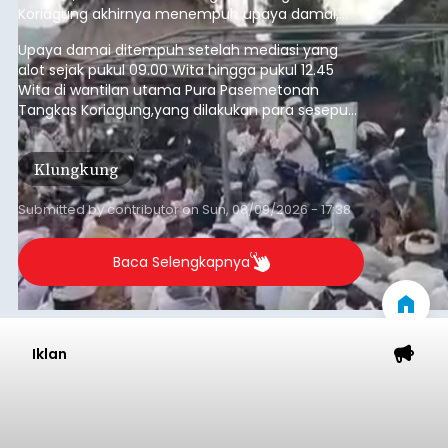
Koriagung akhirnya menempuh upaya damai,
pada Minggu (9/8/2026).
Upaya damai ditempuh setelah mediasi yang
alot sejak pukul 09.00 Wita hingga pukul 12.45
Wita di wantilan utama Pura Pasemetonan
Tangkas Koriagung,yang dilakukan para sesepuh
kedua belah pihak yang berseberangan.
Klungkung
Submitted by
contributor
on
Sun, 08/09/2026 - 17:38
Baca Selengkapnya
Iklan