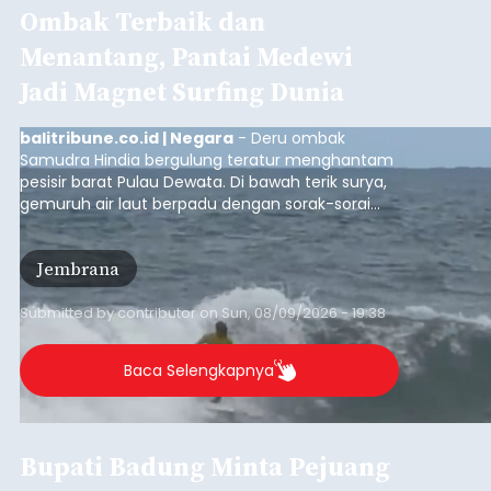
Ombak Terbaik dan
Menantang, Pantai Medewi
Jadi Magnet Surfing Dunia
balitribune.co.id | Negara
- Deru ombak
Samudra Hindia bergulung teratur menghantam
pesisir barat Pulau Dewata. Di bawah terik surya,
gemuruh air laut berpadu dengan sorak-sorai
penonton yang memadati Pantai Medewi,
Kecamatan Pekutatan pada Minggu (9/8/2026).
Jembrana
Ratusan peselancar dari berbagai penjuru
nusantara berkompetisi menaklukan ombak
terbaik dan menantang.
Submitted by
contributor
on
Sun, 08/09/2026 - 19:38
Baca Selengkapnya
Bupati Badung Minta Pejuang