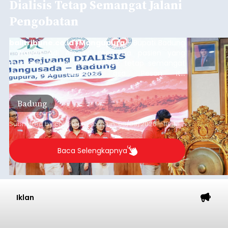
Dialisis Tetap Semangat Jalani
Pengobatan
balitribune.co.id | Mangupura
- Bupati Badung
I Wayan Adi Arnawa meminta pasien yang
menjalani terapi dialisis untuk tetap semangat
dan tidak berputus asa. Pesan itu
disampaikannya saat menghadiri Sarasehan
Pejuang Dialisis yang digelar RSD Mangusada di
Badung
Ruang Kertha Gosana, Puspem Badung, Minggu
(9/8/2026).
Submitted by
contributor
on
Sun, 08/09/2026 - 18:44
Baca Selengkapnya
Iklan