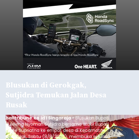
Blusukan di Gerokgak,
Sutjidra Temukan Jalan Desa
Rusak
balitribune.co.id I Singaraja -
Blusukan Bupati
Buleleng Nyoman Sutjidra bersama Wakil Bupati
Gede Supriatna ke empat desa di Kecamatan
Gerokgak, Sabtu (8/8/2026), membuka sejumlah