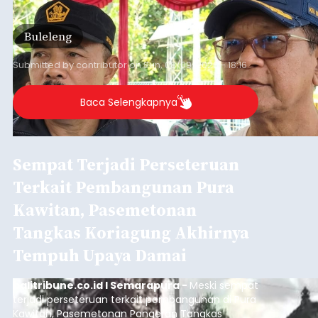
persoalan yang masih dihadapi masyarakat. Dari
jalan desa yang rusak hingga potensi pertanian
Buleleng
yang belum optimal, semuanya menjadi
perhatian pemerintah daerah.
Submitted by
contributor
on
Sun, 08/09/2026 - 18:16
Baca Selengkapnya
Sempat Terjadi Perseteruan
Terkait Pembangunan Pura
Kawitan, Pasemetonan
Tangkas Koriagung Akhirnya
Tempuh Upaya Damai
balitribune.co.id I Semarapura -
Meski sempat
terjadi perseteruan terkait pembangunan di Pura
Kawitan, Pasemetonan Pangeran Tangkas