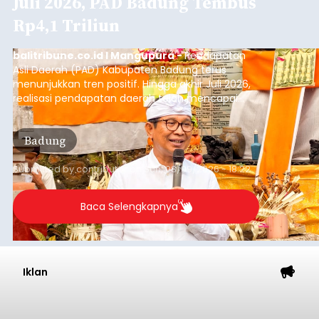
Juli 2026, PAD Badung Tembus
Rp4,1 Triliun
balitribune.co.id I Mangupura -
Pendapatan
Asli Daerah (PAD) Kabupaten Badung terus
menunjukkan tren positif. Hingga akhir Juli 2026,
realisasi pendapatan daerah telah mencapai
Rp4,1 triliun atau rata-rata sekitar Rp730 miliar
per bulan, meningkat signifikan dibandingkan
Badung
rata-rata penerimaan sebelumnya yang berkisar
Rp350 miliar hingga Rp400 miliar per bulan.
Submitted by
contributor
on
Sun, 08/09/2026 - 18:22
Baca Selengkapnya
Iklan