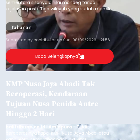
sementara sisanya dinilai mandeg tanpa
kejelasan pasti. Tiga wilayah yang sudah memiliki
RDTR tersebut meliputi Kecamatan Kediri,
Tabanan, dan Selemadeg Barat.
Tabanan
Submitted by
contributor
on
Sun, 08/09/2026 - 21:56
Baca Selengkapnya
KMP Nusa Jaya Abadi Tak
Beroperasi, Kendaraan
Tujuan Nusa Penida Antre
Hingga 2 Hari
balitribune.co.id I Amlapura -
Tidak
beroperasinya kapal KMP. Nusa Jaya Abadi atau
Kapal Roro berdampak pada aktivitas