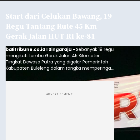
Start dari Celukan Bawang, 19
Regu Tantang Rute 45 Km
Gerak Jalan HUT RI ke-81
balitribune.co.id I Singaraja -
Sebanyak 19 regu
mengikuti Lomba Gerak Jalan 45 Kilometer
Tingkat Dewasa Putra yang digelar Pemerintah
Kabupaten Buleleng dalam rangka memperingati
HUT ke-81 Kemerdekaan Republik Indonesia.
Lomba resmi dimulai dari Lapangan Sepak Bola
Desa Celukan Bawang, Sabtu (8/8/2026) malam.
ADVERTISEMENT