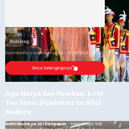
Buleleng
Submitted by
contributor
on
Sun, 08/09/2026 - 18:32
Baca Selengkapnya
Jaga Harga dan Pasokan, 1.150
Ton Beras Digelontor ke Ritel
Modern
balitribune.co.id I Denpasar
- Masyarakat Bali