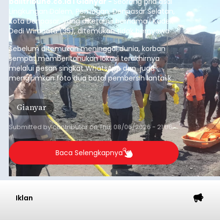
balitribune.co.id I Gianyar -
Seorang pria asal
Lingkungan Dalem, Pemogan, Denpasar Selatan,
Kota Denpasar, yang diketahui bernama I Kadek
Dedi Wiranata (35), ditemukan tidak bernyawa di
pesisir Pantai Purnama, Sukawati.
Sebelum ditemukan meninggal dunia, korban
sempat memberitahukan lokasi terakhirnya
melalui pesan singkat WhatsApp dan juga
mengirimkan foto dua botol pembersih lantai ke
istrinya.
Gianyar
Submitted by
contributor
on
Thu, 08/06/2026 - 21:06
Baca Selengkapnya
Iklan