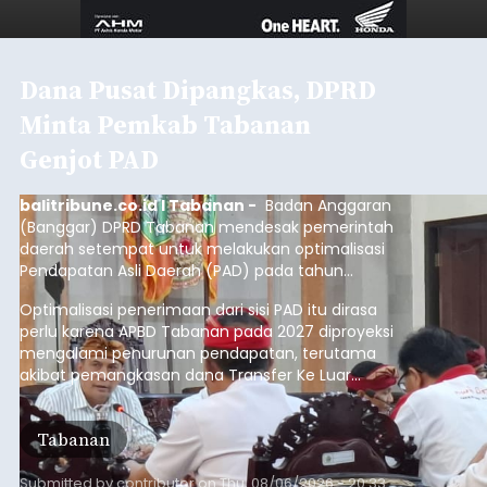
Dana Pusat Dipangkas, DPRD
Minta Pemkab Tabanan
Genjot PAD
balitribune.co.id I Tabanan -
Badan Anggaran
(Banggar) DPRD Tabanan mendesak pemerintah
daerah setempat untuk melakukan optimalisasi
Pendapatan Asli Daerah (PAD) pada tahun
anggaran 2027.
Optimalisasi penerimaan dari sisi PAD itu dirasa
perlu karena APBD Tabanan pada 2027 diproyeksi
mengalami penurunan pendapatan, terutama
akibat pemangkasan dana Transfer Ke Luar
Daerah (TKD) dari pemerintah pusat.
Tabanan
Submitted by
contributor
on
Thu, 08/06/2026 - 20:33