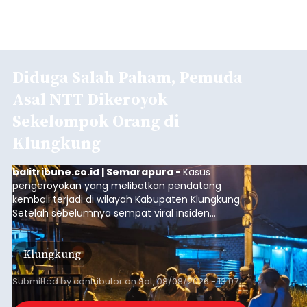
Diduga Salah Paham, Pemuda
Asal NTT Dikeroyok
Sekelompok Orang di
Klungkung
balitribune.co.id | Semarapura -
Kasus
pengeroyokan yang melibatkan pendatang
kembali terjadi di wilayah Kabupaten Klungkung.
Setelah sebelumnya sempat viral insiden
keributan di barat Pasar Galiran, peristiwa serupa
kini menimpa seorang pemuda asal Kabupaten
Klungkung
Sumba Barat Daya (SBD), Nusa Tenggara Timur
(NTT).
Submitted by
contributor
on
Sat, 08/08/2026 - 13:07