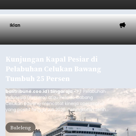
Iklan
Kunjungan Kapal Pesiar di
Pelabuhan Celukan Bawang
Tumbuh 25 Persen
balitribune.coo.id I Singaraja -
PT Pelabuhan
Indonesia (Persero) atau Pelindo Cabang
Celukan Bawang mencatat kinerja operasional
yang positif hingga Juli 2026. Peningkatan terlihat
dari arus kapal yang mencapai 1,48 juta Gross
Tonnage (GT), atau tumbuh 12,4 persen
Buleleng
dibandingkan periode yang sama tahun lalu
yang tercatat sebesar 1,32 juta GT.