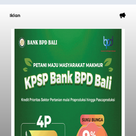
Iklan