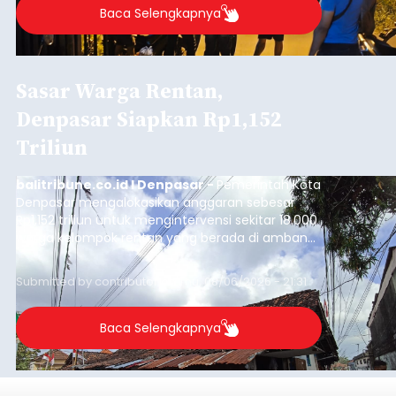
Baca Selengkapnya
Sasar Warga Rentan,
Denpasar Siapkan Rp1,152
Triliun
balitribune.co.id I Denpasar -
Pemerintah Kota
Denpasar mengalokasikan anggaran sebesar
Rp1,152 triliun untuk mengintervensi sekitar 18.000
warga kelompok rentan yang berada di ambang
garis kemiskinan. Langkah strategis ini diambil
guna menjaga masyarakat yang berada pada
Submitted by
contributor
on
Thu, 08/06/2026 - 21:31
kelompok desil 5 dan 6 tersebut agar tidak
merosot ke kategori miskin.
Baca Selengkapnya