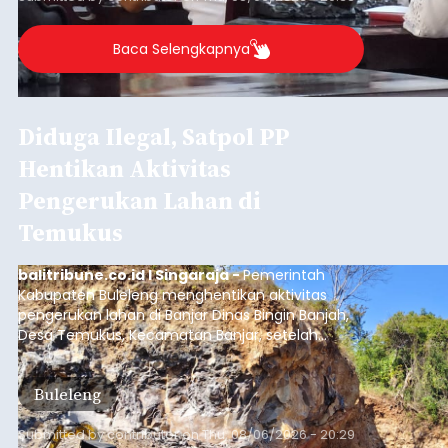
Baca Selengkapnya
Diduga Ilegal, Satpol PP
Hentikan Aktivitas
Pengerukan Lahan di
Temukus
balitribune.co.id I Singaraja -
Pemerintah
Kabupaten Buleleng menghentikan aktivitas
pengerukan lahan di Banjar Dinas Bingin Banjah,
Desa Temukus, Kecamatan Banjar, setelah
ditemukan indikasi kegiatan pengambilan
material yang tidak sesuai dengan peruntukan
Buleleng
kawasan.
Submitted by
contributor
on
Thu, 08/06/2026 - 20:29