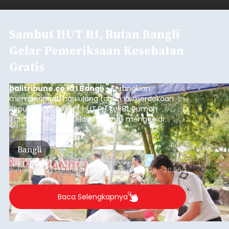
Sambut HUT RI, Rutan Bangli
Gelar Pemeriksaan Kesehatan
Gratis
balitribune.co.id I Bangli -
Serangkian
memperingati hari ulang tahun Kemerdekaan
Republik Indonesia ( HUT RI) ke-81, Rumah
Tahanan Negara Kelas II B Bangli menggelar
kegiatan pemeriksaan kesehatan gratis, Rabu
(6/8/2026).
Bangli
Submitted by
contributor
on
Thu, 08/06/2026 - 20:56
Baca Selengkapnya