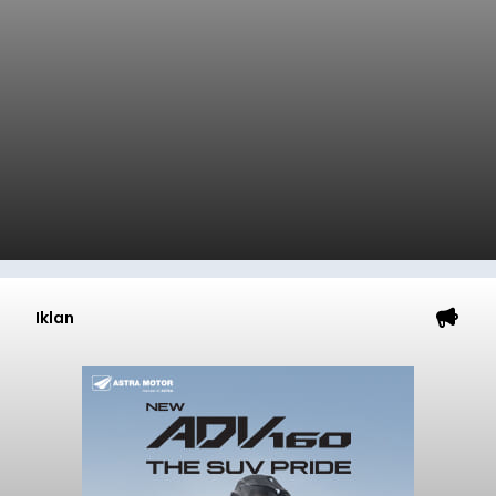
Iklan