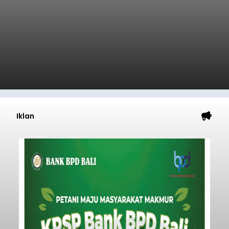
Iklan