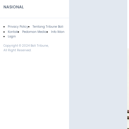
NASIONAL
Privacy Policy
Tentang Tribune Bali
Footer
Kontak
Pedoman Media
Info Iklan
Login
Copyright © 2024 Bali Tribune,
All Right Reserved.