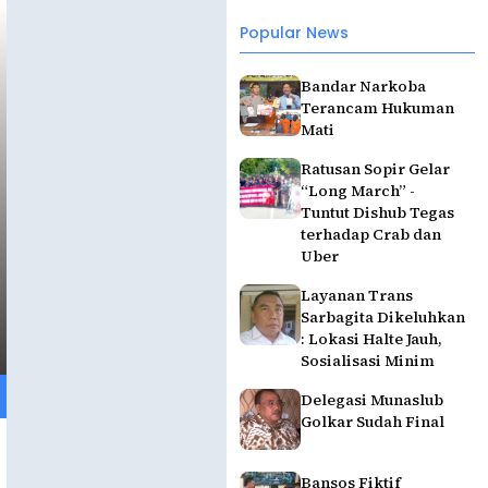
Popular News
Bandar Narkoba
Terancam Hukuman
Mati
Ratusan Sopir Gelar
“Long March” -
Tuntut Dishub Tegas
terhadap Crab dan
Uber
Layanan Trans
Sarbagita Dikeluhkan
: Lokasi Halte Jauh,
Sosialisasi Minim
Delegasi Munaslub
Golkar Sudah Final
Bansos Fiktif