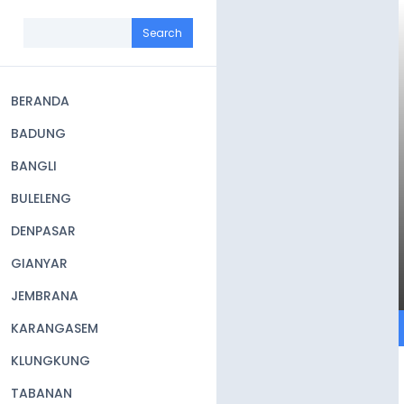
Skip
to
Search
main
content
BERANDA
Main
BADUNG
navigation
BANGLI
BULELENG
DENPASAR
GIANYAR
JEMBRANA
KARANGASEM
KLUNGKUNG
TABANAN