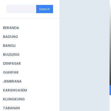
Skip
to
Search
main
content
BERANDA
Main
BADUNG
navigation
BANGLI
BULELENG
DENPASAR
GIANYAR
JEMBRANA
KARANGASEM
KLUNGKUNG
TABANAN