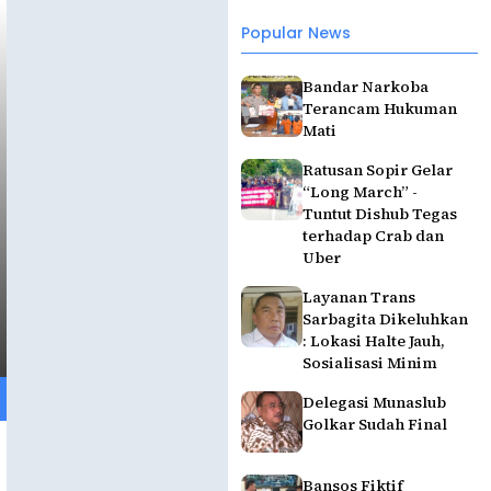
Popular News
Bandar Narkoba
Terancam Hukuman
Mati
Ratusan Sopir Gelar
“Long March” -
Tuntut Dishub Tegas
terhadap Crab dan
Uber
Layanan Trans
Sarbagita Dikeluhkan
: Lokasi Halte Jauh,
Sosialisasi Minim
Delegasi Munaslub
Golkar Sudah Final
Bansos Fiktif