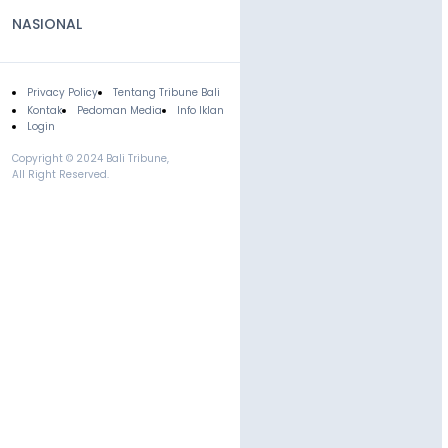
NASIONAL
Privacy Policy
Tentang Tribune Bali
Footer
Kontak
Pedoman Media
Info Iklan
Login
Copyright © 2024 Bali Tribune,
All Right Reserved.