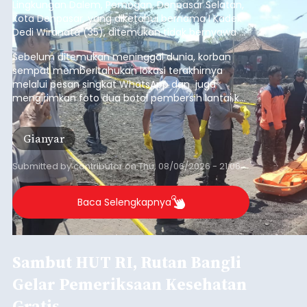
Lingkungan Dalem, Pemogan, Denpasar Selatan,
Kota Denpasar, yang diketahui bernama I Kadek
Dedi Wiranata (35), ditemukan tidak bernyawa di
pesisir Pantai Purnama, Sukawati.
Sebelum ditemukan meninggal dunia, korban
sempat memberitahukan lokasi terakhirnya
melalui pesan singkat WhatsApp dan juga
mengirimkan foto dua botol pembersih lantai ke
istrinya.
Gianyar
Submitted by
contributor
on
Thu, 08/06/2026 - 21:06
Baca Selengkapnya
Sambut HUT RI, Rutan Bangli
Gelar Pemeriksaan Kesehatan
Gratis