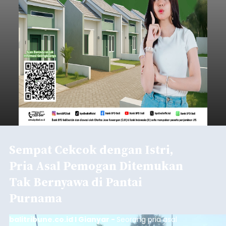
Sempat Cekcok dengan Istri,
Pria Asal Pemogan Ditemukan
Tak Bernyawa di Pantai
Purnama
balitribune.co.id I Gianyar -
Seorang pria asal