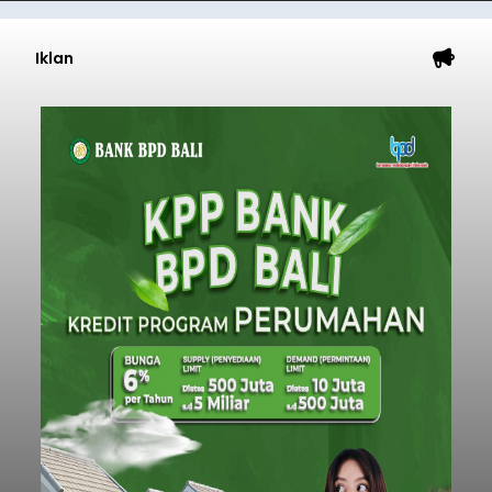
Iklan