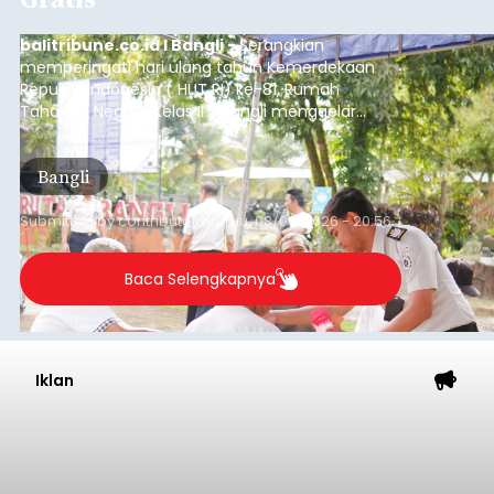
balitribune.co.id I Bangli -
Serangkian
memperingati hari ulang tahun Kemerdekaan
Republik Indonesia ( HUT RI) ke-81, Rumah
Tahanan Negara Kelas II B Bangli menggelar
kegiatan pemeriksaan kesehatan gratis, Rabu
(6/8/2026).
Bangli
Submitted by
contributor
on
Thu, 08/06/2026 - 20:56
Baca Selengkapnya
Iklan