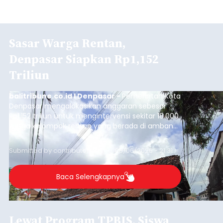
Sasar Warga Rentan,
Denpasar Siapkan Rp1,152
Triliun
balitribune.co.id I Denpasar -
Pemerintah Kota
Denpasar mengalokasikan anggaran sebesar
Rp1,152 triliun untuk mengintervensi sekitar 18.000
warga kelompok rentan yang berada di ambang
garis kemiskinan. Langkah strategis ini diambil
guna menjaga masyarakat yang berada pada
Submitted by
contributor
on
Thu, 08/06/2026 - 21:31
kelompok desil 5 dan 6 tersebut agar tidak
merosot ke kategori miskin.
Baca Selengkapnya
Lewat Program TPBIS, Siswa