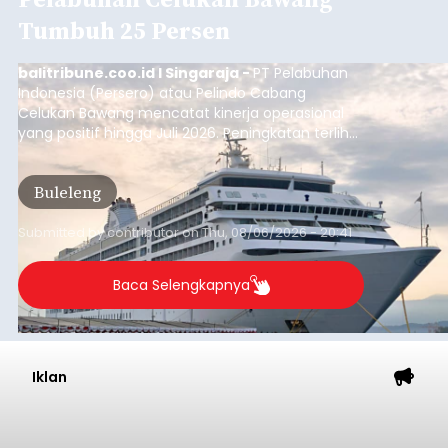
Tumbuh 25 Persen
balitribune.coo.id I Singaraja -
PT Pelabuhan
Indonesia (Persero) atau Pelindo Cabang
Celukan Bawang mencatat kinerja operasional
yang positif hingga Juli 2026. Peningkatan terlihat
dari arus kapal yang mencapai 1,48 juta Gross
Tonnage (GT), atau tumbuh 12,4 persen
Buleleng
dibandingkan periode yang sama tahun lalu
yang tercatat sebesar 1,32 juta GT.
Submitted by
contributor
on
Thu, 08/06/2026 - 20:41
Baca Selengkapnya
Iklan