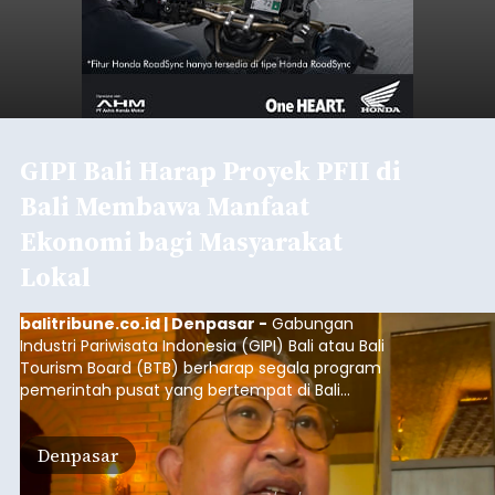
GIPI Bali Harap Proyek PFII di
Bali Membawa Manfaat
Ekonomi bagi Masyarakat
Lokal
balitribune.co.id | Denpasar -
Gabungan
Industri Pariwisata Indonesia (GIPI) Bali atau Bali
Tourism Board (BTB) berharap segala program
pemerintah pusat yang bertempat di Bali
membawa dampak positif bagi masyarakat lokal.
"Program pemerintah ini (Bali sebagai Pusat
Denpasar
Finansial Internasional Indonesia/PFII) harus
berguna buat masyarakat jangan sampai kita