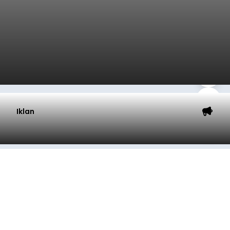
Iklan
Lewat Program TPBIS, Siswa
Belajar Aksara dan Masatua
Bali
balitribune.co.id I Denpasar
– Upaya