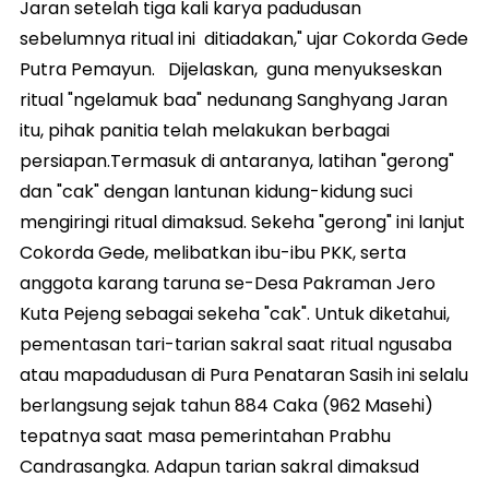
Jaran setelah tiga kali karya padudusan
sebelumnya ritual ini ditiadakan," ujar Cokorda Gede
Putra Pemayun. Dijelaskan, guna menyukseskan
ritual "ngelamuk baa" nedunang Sanghyang Jaran
itu, pihak panitia telah melakukan berbagai
persiapan.Termasuk di antaranya, latihan "gerong"
dan "cak" dengan lantunan kidung-kidung suci
mengiringi ritual dimaksud. Sekeha "gerong" ini lanjut
Cokorda Gede, melibatkan ibu-ibu PKK, serta
anggota karang taruna se-Desa Pakraman Jero
Kuta Pejeng sebagai sekeha "cak". Untuk diketahui,
pementasan tari-tarian sakral saat ritual ngusaba
atau mapadudusan di Pura Penataran Sasih ini selalu
berlangsung sejak tahun 884 Caka (962 Masehi)
tepatnya saat masa pemerintahan Prabhu
Candrasangka. Adapun tarian sakral dimaksud