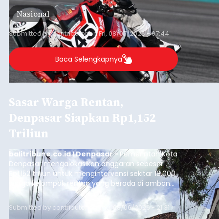
International Circuit, Lombok, Nusa Tenggara
Nasional
Barat, pada 7–9 Agustus 2026.
Submitted by
contributor
on
Fri, 08/07/2026 - 07:44
Baca Selengkapnya
Sasar Warga Rentan,
Denpasar Siapkan Rp1,152
Triliun
balitribune.co.id I Denpasar -
Pemerintah Kota
Denpasar mengalokasikan anggaran sebesar
Rp1,152 triliun untuk mengintervensi sekitar 18.000
warga kelompok rentan yang berada di ambang
garis kemiskinan. Langkah strategis ini diambil
guna menjaga masyarakat yang berada pada
Submitted by
contributor
on
Thu, 08/06/2026 - 21:31
kelompok desil 5 dan 6 tersebut agar tidak