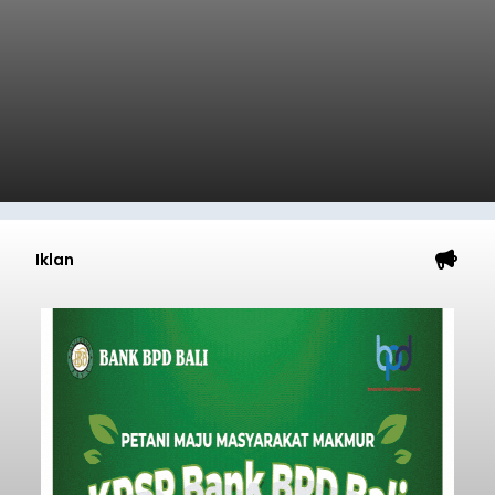
Iklan