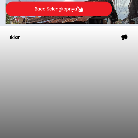
merosot ke kategori miskin.
Baca Selengkapnya
Iklan