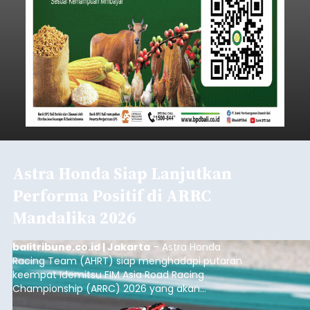
Astra Honda Siap Lanjutkan
Performa Positif di ARRC
Mandalika 2026
balitribune.co.id | Jakarta
– Astra Honda
Racing Team (AHRT) siap menghadapi putaran
keempat Idemitsu FIM Asia Road Racing
Championship (ARRC) 2026 yang akan
berlangsung di Pertamina Mandalika