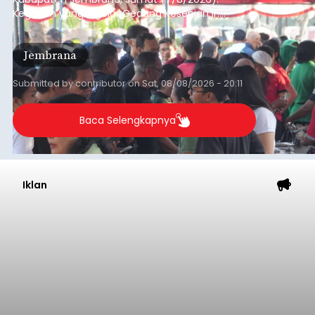
Kegiatan yang digelar Gedung Kesenian Ir.
Soekarno ini memadukan pemberdayaan
ekonomi masyarakat dengan aksi sosial tersebut
Jembrana
mendapat antusiasme tinggi dan mencatat nilai
transaksi mencapai Rp672.733.200.
Submitted by
contributor
on
Sat, 08/08/2026 - 20:11
Baca Selengkapnya
Iklan