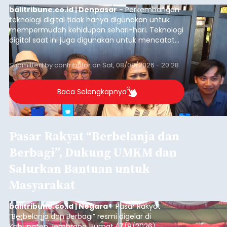
balitribune.co.id | Denpasar
- Perkembangan
teknologi digital tidak hanya digunakan untuk
mempermudah kehidupan sehari-hari. Teknologi
digital saat ini juga digunakan untuk mencatat
dan mengelola data base alumni dari suatu
sekolah, salah satunya adalah alumni SMA 1
Submitted by
contributor
on
Sat, 08/08/2026 - 20:28
Denpasar.
Baca Selengkapnya
Pasar Rakyat “Berbelanja dan
Berbagi”, Dukung UMKM dan
Salurkan Bantuan untuk
Masyarakat
balitribune.co.id | Negara
- Pasar Rakyat
“Berbelanja dan Berbagi” resmi digelar di
Kabupaten Jembrana, Jumat (7/8/2026).