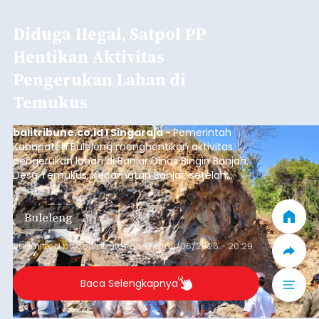
Diduga Ilegal, Satpol PP
Hentikan Aktivitas
Pengerukan Lahan di
Temukus
balitribune.co.id I Singaraja -
Pemerintah
Kabupaten Buleleng menghentikan aktivitas
pengerukan lahan di Banjar Dinas Bingin Banjah,
Desa Temukus, Kecamatan Banjar, setelah
ditemukan indikasi kegiatan pengambilan
material yang tidak sesuai dengan peruntukan
Buleleng
kawasan.
Submitted by
contributor
on
Thu, 08/06/2026 - 20:29
Baca Selengkapnya