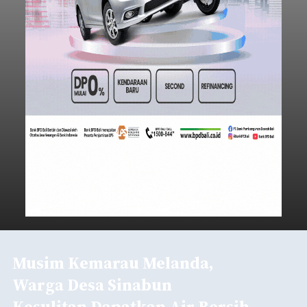
Musim Kemarau Melanda,
Warga Desa Sinabun
Kesulitan Dapatkan Air Bersih