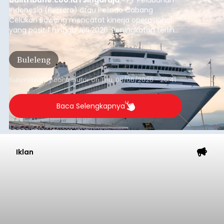
Indonesia (Persero) atau Pelindo Cabang
Celukan Bawang mencatat kinerja operasional
yang positif hingga Juli 2026. Peningkatan terlihat
dari arus kapal yang mencapai 1,48 juta Gross
Tonnage (GT), atau tumbuh 12,4 persen
Buleleng
dibandingkan periode yang sama tahun lalu
yang tercatat sebesar 1,32 juta GT.
Submitted by
contributor
on
Thu, 08/06/2026 - 20:41
Baca Selengkapnya
Iklan