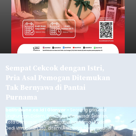
Sempat Cekcok dengan Istri,
Pria Asal Pemogan Ditemukan
Tak Bernyawa di Pantai
Purnama
balitribune.co.id I Gianyar -
Seorang pria asal
Lingkungan Dalem, Pemogan, Denpasar Selatan,
Kota Denpasar, yang diketahui bernama I Kadek
Dedi Wiranata (35), ditemukan tidak bernyawa di
pesisir Pantai Purnama, Sukawati.