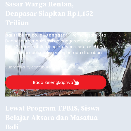
Sasar Warga Rentan,
Denpasar Siapkan Rp1,152
Triliun
balitribune.co.id I Denpasar -
Pemerintah Kota
Denpasar mengalokasikan anggaran sebesar
Rp1,152 triliun untuk mengintervensi sekitar 18.000
warga kelompok rentan yang berada di ambang
garis kemiskinan. Langkah strategis ini diambil
guna menjaga masyarakat yang berada pada
Submitted by
contributor
on
Thu, 08/06/2026 - 21:31
kelompok desil 5 dan 6 tersebut agar tidak
merosot ke kategori miskin.
Baca Selengkapnya
Lewat Program TPBIS, Siswa
Belajar Aksara dan Masatua
Bali