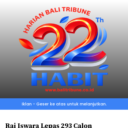
Skip
to
main
content
Iklan - Geser ke atas untuk melanjutkan.
Rai Iswara Lepas 293 Calon