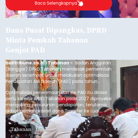
Baca Selengkapnya
Dana Pusat Dipangkas, DPRD
Minta Pemkab Tabanan
Genjot PAD
balitribune.co.id I Tabanan -
Badan Anggaran
(Banggar) DPRD Tabanan mendesak pemerintah
daerah setempat untuk melakukan optimalisasi
Pendapatan Asli Daerah (PAD) pada tahun
anggaran 2027.
Optimalisasi penerimaan dari sisi PAD itu dirasa
perlu karena APBD Tabanan pada 2027 diproyeksi
mengalami penurunan pendapatan, terutama
akibat pemangkasan dana Transfer Ke Luar
Daerah (TKD) dari pemerintah pusat.
Tabanan