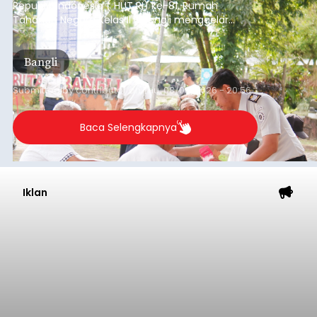
Republik Indonesia ( HUT RI) ke-81, Rumah
Tahanan Negara Kelas II B Bangli menggelar
kegiatan pemeriksaan kesehatan gratis, Rabu
(6/8/2026).
Bangli
Submitted by
contributor
on
Thu, 08/06/2026 - 20:56
Baca Selengkapnya
Iklan