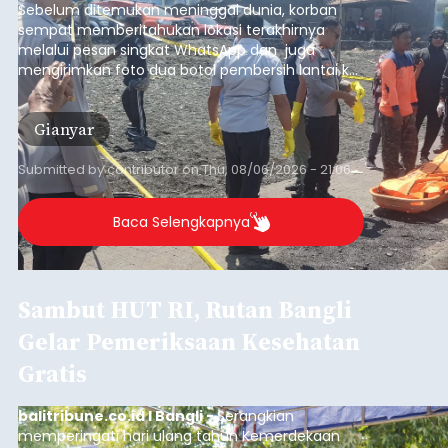
Sebelum ditemukan meninggal dunia, korban
sempat memberitahukan lokasi terakhirnya
melalui pesan singkat WhatsApp dan juga
mengirimkan foto dua botol pembersih lantai ke
istrinya.
Gianyar
Submitted by
contributor
on
Thu, 08/06/2026 - 21:06
Baca Selengkapnya
Sambut HUT RI, Rutan Bangli
Gelar Pemeriksaan Kesehatan
Gratis
balitribune.co.id I Bangli -
Serangkian
memperingati hari ulang tahun Kemerdekaan