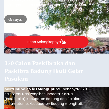
Sudarsana, menegaskan pembangunan dan
pemugaran Pura Kawitan Pangeran Tangkas Kori
Agung tetap dilanjutkan.
Gianyar
Submitted by
contributor
on
Sun, 08/09/2026 - 17:13
Baca Selengkapnya
370 Calon Paskibraka dan
Paskibra Badung Ikuti Gelar
Pasukan
balitribune.co.id I Mangupura -
Sebanyak 370
calon Pasukan Pengibar Bendera Pusaka
(Paskibraka) Kabupaten Badung dan Paskibra
Kecamatan se-Kabupaten Badung mengikuti
gelar pasukan di Lapangan Pusat Pemerintahan