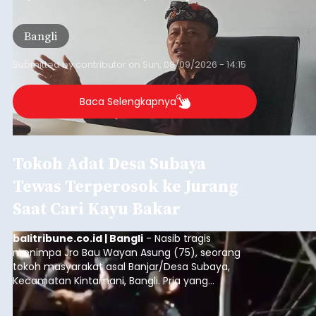
dana hibah yang bersumber dari pokok-pokok
pikiran (pokok-pokok pikiran/pokir) dewan hasil
Bangli
penjaringan aspirasi masyarakat saat reses tak
kunjung cair.
Submitted by
contributor
on
Sun, 08/09/2026 - 14:15
Baca Selengkapnya
Tokoh Adat Desa Subaya
Tewas Terperosok ke Jurang
Saat Cari Kayu Bakar
balitribune.co.id | Bangli
- Nasib tragis
menimpa Jro Bau Wayan Asung (75), seorang
tokoh masyarakat asal Banjar/Desa Subaya,
Kecamatan Kintamani, Bangli. Pria yang
menjabat dalam struktur kepemimpinan adat
Ulu Apad
tersebut ditemukan meninggal dunia