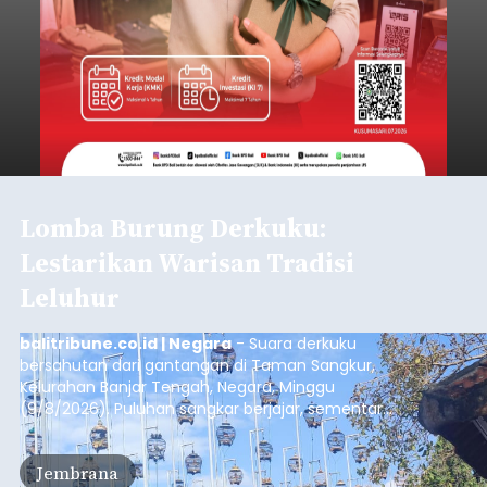
Lomba Burung Derkuku:
Lestarikan Warisan Tradisi
Leluhur
balitribune.co.id | Negara
- Suara derkuku
bersahutan dari gantangan di Taman Sangkur,
Kelurahan Banjar Tengah, Negara, Minggu
(9/8/2026). Puluhan sangkar berjajar, sementara
para penghobi menunggu suara burung masing-
masing mengalun. Bukan sekadar ramai oleh
Jembrana
bunyi, setiap suara yang terdengar menjadi