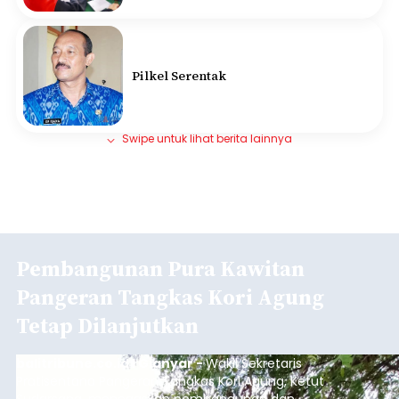
Pilkel Serentak
Swipe untuk lihat berita lainnya
Pembangunan Pura Kawitan
Pangeran Tangkas Kori Agung
Tetap Dilanjutkan
balitribune.co.id I Gianyar -
Wakil Sekretaris
Pratisentana Pangeran Tangkas Kori Agung, Ketut