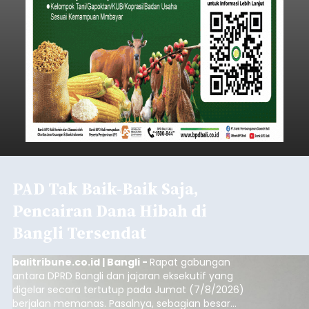
PAD Tak Baik-Baik Saja,
Pencairan Dana Hibah di
Bangli Tersendat
balitribune.co.id | Bangli -
Rapat gabungan
antara DPRD Bangli dan jajaran eksekutif yang
digelar secara tertutup pada Jumat (7/8/2026)
berjalan memanas. Pasalnya, sebagian besar