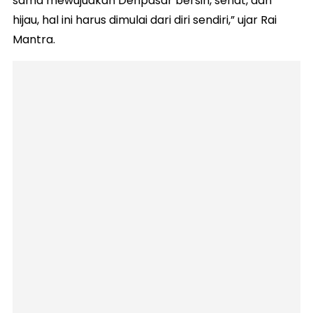
sama mewujudkan Denpasar bersih, sehat, dan
hijau, hal ini harus dimulai dari diri sendiri,” ujar Rai
Mantra.