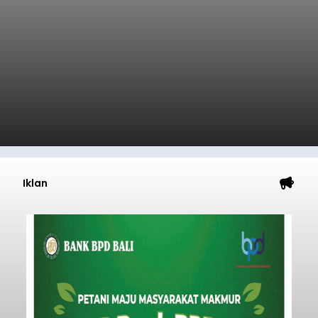
Iklan