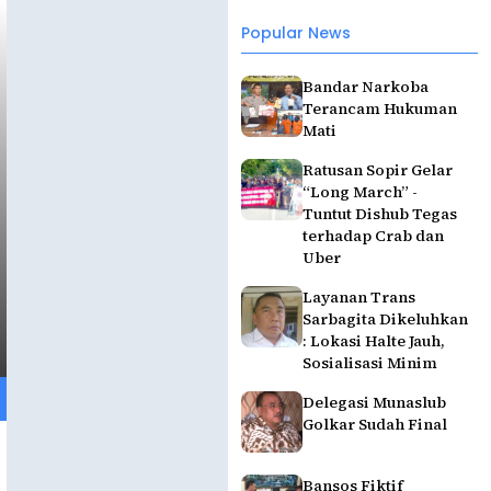
Popular News
Bandar Narkoba
Terancam Hukuman
Mati
Ratusan Sopir Gelar
“Long March” -
Tuntut Dishub Tegas
terhadap Crab dan
Uber
Layanan Trans
Sarbagita Dikeluhkan
: Lokasi Halte Jauh,
Sosialisasi Minim
Delegasi Munaslub
Golkar Sudah Final
Bansos Fiktif