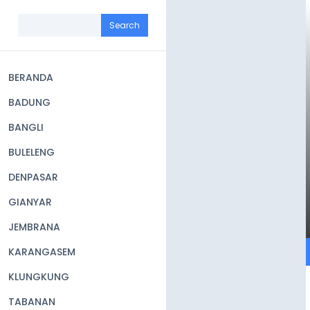
Skip
to
Search
main
content
BERANDA
Main
BADUNG
navigation
BANGLI
BULELENG
DENPASAR
GIANYAR
JEMBRANA
KARANGASEM
KLUNGKUNG
TABANAN