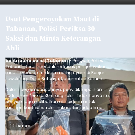
Iklan