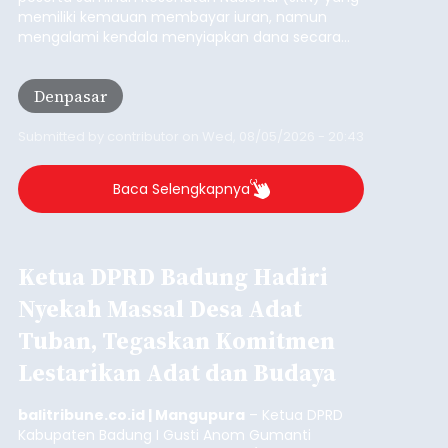
Tabanan
Submitted by
contributor
on
Thu, 08/06/2026 - 06:17
Baca Selengkapnya
Mulai Diterapkan, Pelabuhan
Ketapang dan Gilimanuk
Resmi Disterilisasi
balitribune.co.id | Negara
- Sterilisasi kini telah
diterapkan secara penuh pada pelabuhan di
lintas Ketapang-Gilimanuk. Sterilisasi pelabuhan
ini secara serentak diimplementasikan bersama
empat pelabuhan utama lainnya, yakni
Pelabuhan Merak, Bakauheni, Kayangan, dan
Jembrana
Lembar pada Rabu (5/8/2026).