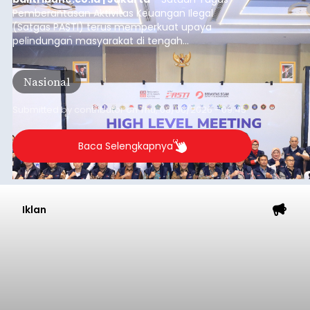
Kembangkan Aplikasi Belajar
Pemrograman Berbasis
Mobile di Okayama University
Jepang
balitribune.co.id | Denpasar
– Era pendidikan
digital menuntut fleksibilitas tanpa batas.
Menjawab tantangan tersebut, akademisi asal
Indonesia baru-baru ini sukses melaksanakan
program Pengabdian Kepada Masyarakat (PKM)
skala internasional di Distributed Systems
Nasional
Laboratory, Okayama University, Jepang.
Submitted by
contributor
on
Thu, 08/06/2026 - 12:20
Baca Selengkapnya