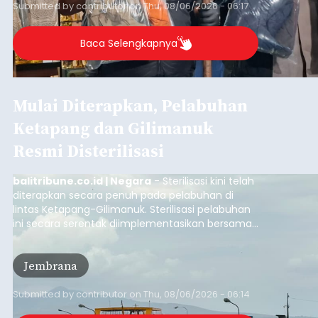
Iklan