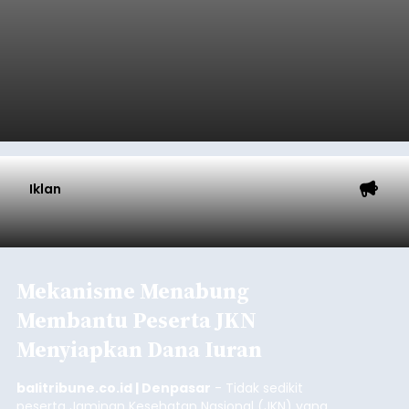
Usut Pengeroyokan Maut di
Tabanan, Polisi Periksa 30
Saksi dan Minta Keterangan
Ahli
balitribune.co.id | Tabanan
- Penyidik Polres
Tabanan terus mendalami kasus pengeroyokan
maut terhadap terduga maling ayam di Banjar
Juwuk Legi, Desa Batunya, Kecamatan Baturiti
yang terjadi beberapa waktu lalu.
Dalam perkembangannya, penyidik kepolisian
sudah memeriksa 30 orang saksi. Tidak hanya itu,
penyidik juga melibatkan ahli pidana untuk
memperkuat konstruksi hukum terhadap lima
orang tersangka yang saat ini ditahan.