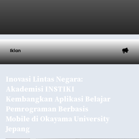
Iklan