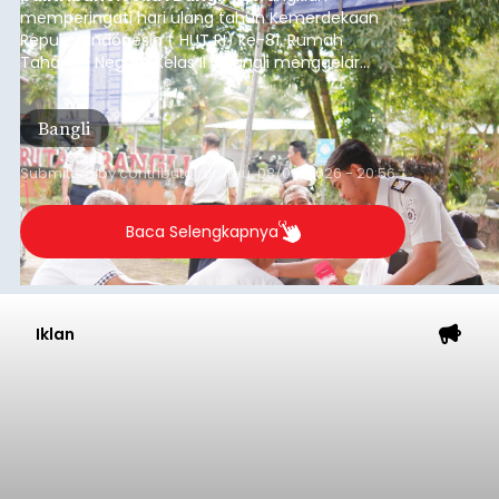
ADVERTISEMENT
Sebelum ditemukan meninggal dunia, korban
sempat memberitahukan lokasi terakhirnya
melalui pesan singkat WhatsApp dan juga
mengirimkan foto dua botol pembersih lantai ke
istrinya.
Gianyar
Submitted by
contributor
on
Thu, 08/06/2026 - 21:06
Baca Selengkapnya