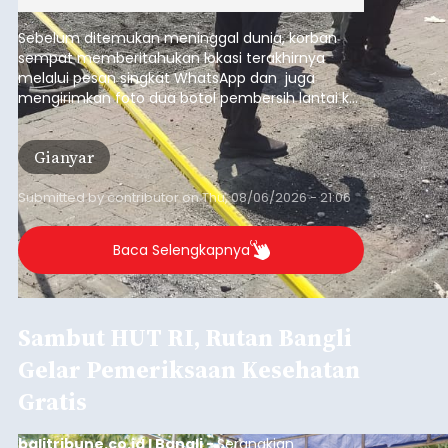
Sempat Cekcok dengan Istri,
Pria Asal Pemogan Ditemukan
Tak Bernyawa di Pantai
Purnama
balitribune.co.id I Gianyar -
Seorang pria asal
Lingkungan Dalem, Pemogan, Denpasar Selatan,
Kota Denpasar, yang diketahui bernama I Kadek
Dedi Wiranata (35), ditemukan tidak bernyawa di
pesisir Pantai Purnama, Sukawati.