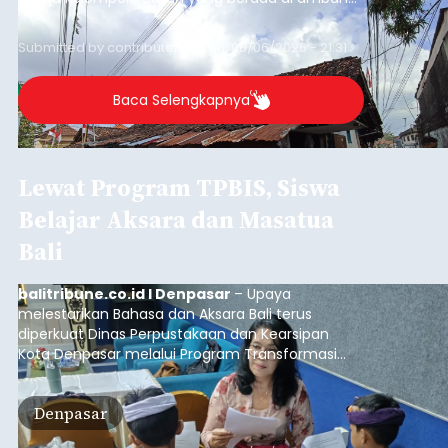
garis kemiskinan. Langkah strategis ini diambil
guna menjaga masyarakat yang berada pada
Submitted by
contributor
on
Thu, 08/06/2026 - 21:31
kelompok desil 5 dan 6 tersebut agar tidak
merosot ke kategori miskin.
Baca Selengkapnya
Lewat Program TPBIS, Siswa
Belajar Aksara dan Masatua
Bali
balitribune.co.id I Denpasar
– Upaya
melestarikan Bahasa dan Aksara Bali terus
diperkuat Dinas Perpustakaan dan Kearsipan
Kota Denpasar melalui Program Transformasi
Perpustakaan Berbasis Inklusi Sosial (TPBIS).
Tahun ini, sebanyak 63 siswa kelas IV dan V SD
Denpasar
Negeri 17 Dangin Puri mendapat pelatihan
menulis Aksara Bali serta Masatua atau