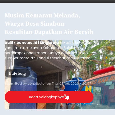
Iklan