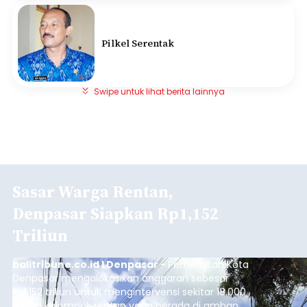
Pilkel Serentak
Swipe untuk lihat berita lainnya
Sasar Warga Rentan,
Denpasar Siapkan Rp1,152
Triliun
balitribune.co.id I Denpasar -
Pemerintah Kota
Denpasar mengalokasikan anggaran sebesar
Rp1,152 triliun untuk mengintervensi sekitar 18.000
warga kelompok rentan yang berada di ambang