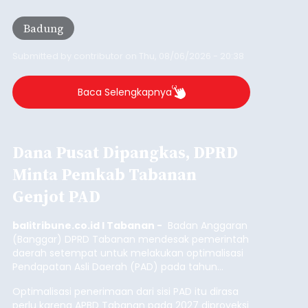
Kunjungan Kapal Pesiar di
Pelabuhan Celukan Bawang
Tumbuh 25 Persen
balitribune.coo.id I Singaraja -
PT Pelabuhan
Indonesia (Persero) atau Pelindo Cabang
Celukan Bawang mencatat kinerja operasional
yang positif hingga Juli 2026. Peningkatan terlihat
dari arus kapal yang mencapai 1,48 juta Gross
Tonnage (GT), atau tumbuh 12,4 persen
Buleleng
dibandingkan periode yang sama tahun lalu
yang tercatat sebesar 1,32 juta GT.
Submitted by
contributor
on
Thu, 08/06/2026 - 20:41
Baca Selengkapnya