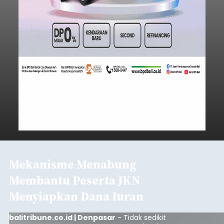
Mekanisme Menabung
Membantu Peserta JKN
Menyiapkan Dana Iuran
balitribune.co.id | Denpasar
- Tidak sedikit