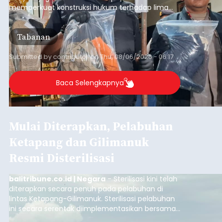
memperkuat konstruksi hukum terhadap lima
orang tersangka yang saat ini ditahan.
Tabanan
Submitted by
contributor
on
Thu, 08/06/2026 - 06:17
Baca Selengkapnya
Mulai Diterapkan, Pelabuhan
Ketapang dan Gilimanuk
Resmi Disterilisasi
balitribune.co.id | Negara
- Sterilisasi kini telah
diterapkan secara penuh pada pelabuhan di
lintas Ketapang-Gilimanuk. Sterilisasi pelabuhan
ini secara serentak diimplementasikan bersama
empat pelabuhan utama lainnya, yakni