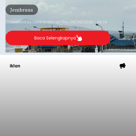
Pelabuhan Merak, Bakauheni, Kayangan, dan
Jembrana
Lembar pada Rabu (5/8/2026).
Submitted by
contributor
on
Thu, 08/06/2026 - 06:14
Baca Selengkapnya
Iklan