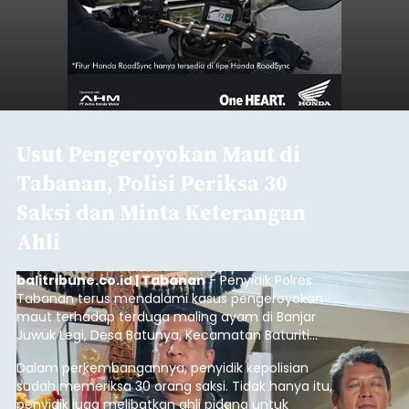
Usut Pengeroyokan Maut di
Tabanan, Polisi Periksa 30
Saksi dan Minta Keterangan
Ahli
balitribune.co.id | Tabanan
- Penyidik Polres
Tabanan terus mendalami kasus pengeroyokan
maut terhadap terduga maling ayam di Banjar
Juwuk Legi, Desa Batunya, Kecamatan Baturiti
yang terjadi beberapa waktu lalu.
Dalam perkembangannya, penyidik kepolisian
sudah memeriksa 30 orang saksi. Tidak hanya itu,
penyidik juga melibatkan ahli pidana untuk