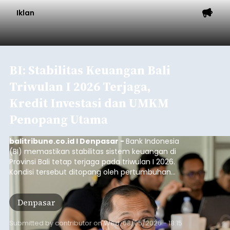
Iklan
BI: Stabilitas Keuangan Bali
Triwulan I 2026 Terjaga,
Kredit Investasi dan UMKM
Penopang Utama
balitribune.co.id I Denpasar -
Bank Indonesia
(BI) memastikan stabilitas sistem keuangan di
Provinsi Bali tetap terjaga pada triwulan I 2026.
Kondisi tersebut ditopang oleh pertumbuhan
penyaluran kredit yang masih positif, terutama
pada sektor-sektor utama penggerak ekonomi
Denpasar
daerah, dengan risiko kredit yang tetap
terkendali.
Submitted by
contributor
on
Wed, 08/05/2026 - 18:15