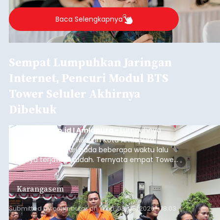
Baca Selengkapnya
Sempat Lumpuhkan Jaringan
Internet, Pencuri Modul BTS
Tower Seluler Akhirnya
Dibekuk
balitribune.co.id I Amlapura -
Lumpuhnya
jaringan internet di wilayah Kota Amlapura
selama berhari-hari pada beberapa waktu lalu
akhirnya terjawab sudah. Ternyata empat Tower
BTS Seluler yang berada di lokasi berbeda di
wilayah Karangasem telah dibobol maling,
Karangasem
dimana bagian modul penguat signal yang
berada di Tower BTS Seluler itu hilang dicuri.
Submitted by
contributor
on
Wed, 08/05/2026 - 18:03