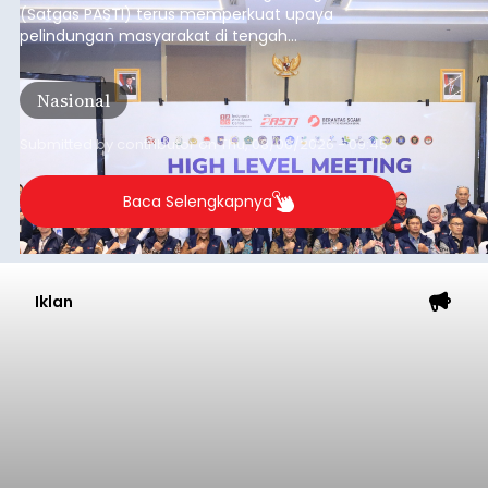
(Satgas PASTI) terus memperkuat upaya
pelindungan masyarakat di tengah
meningkatnya ancaman penipuan digital yang
semakin kompleks.
Nasional
Submitted by
contributor
on
Thu, 08/06/2026 - 09:45
Baca Selengkapnya
Iklan