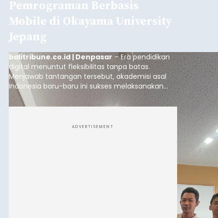
Pemrograman Berbasis
Mobile di Okayama University
Jepang
balitribune.co.id | Denpasar
– Era pendidikan
digital menuntut fleksibilitas tanpa batas.
Menjawab tantangan tersebut, akademisi asal
Indonesia baru-baru ini sukses melaksanakan
program Pengabdian Kepada Masyarakat (PKM)
skala internasional di Distributed Systems
Laboratory, Okayama University, Jepang.
ADVERTISEMENT