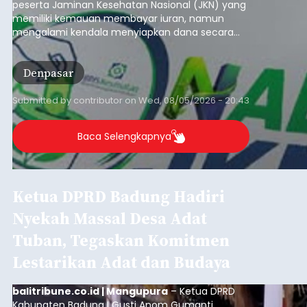
peserta Jaminan Kesehatan Nasional (JKN) yang
memiliki kemauan membayar iuran, namun
mengalami kendala menyiapkan dana secara
penuh saat jatuh tempo pembayaran iuran.
Kondisi ini terutama dialami oleh peserta
Denpasar
segmen Pekerja Bukan Penerima Upah (PBPU)
yang memiliki penghasilan tidak tetap.
Submitted by
contributor
on
Wed, 08/05/2026 - 20:43
Baca Selengkapnya
Ketua DPRD Badung Hadiri
Nyekah Massal Desa Adat
Tuban, Tegaskan Komitmen
Lestarikan Adat dan Budaya
balitribune.co.id | Mangupura
– Ketua DPRD
Kabupaten Badung I Gusti Anom Gumanti