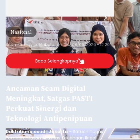
Nasional
Submitted by
contributor
on
Thu, 08/06/2026 - 12:20
Baca Selengkapnya
Ancaman Scam Digital
Meningkat, Satgas PASTI
Perkuat Sinergi dan
Teknologi Antipenipuan
balitribune.co.id | Jakarta
- Satuan Tugas
Pemberantasan Aktivitas Keuangan Ilegal