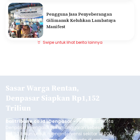
Pengguna Jasa Penyeberangan
Gilimanuk Keluhkan Lambatnya
Manifest
Swipe untuk lihat berita lainnya
Sasar Warga Rentan,
Denpasar Siapkan Rp1,152
Triliun
balitribune.co.id I Denpasar -
Pemerintah Kota
Denpasar mengalokasikan anggaran sebesar
Rp1,152 triliun untuk mengintervensi sekitar 18.000