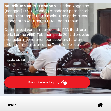
balitribune.co.id I Tabanan -
Badan Anggaran
(Banggar) DPRD Tabanan mendesak pemerintah
daerah setempat untuk melakukan optimalisasi
Pendapatan Asli Daerah (PAD) pada tahun
anggaran 2027.
Optimalisasi penerimaan dari sisi PAD itu dirasa
perlu karena APBD Tabanan pada 2027 diproyeksi
mengalami penurunan pendapatan, terutama
akibat pemangkasan dana Transfer Ke Luar
Daerah (TKD) dari pemerintah pusat.
Tabanan
Submitted by
contributor
on
Thu, 08/06/2026 - 20:33
Baca Selengkapnya
Iklan