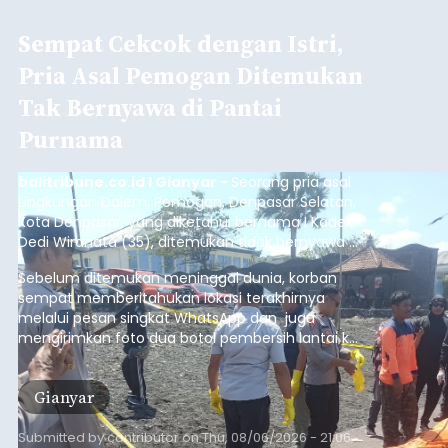
Sempat Cekcok dengan Istri,
Pria Asal Pemogan Ditemukan
Tak Bernyawa di Pantai
Purnama
balitribune.co.id I Gianyar -
Seorang pria asal
Lingkungan Dalem, Pemogan, Denpasar Selatan,
Kota Denpasar, yang diketahui bernama I Kadek
Dedi Wiranata (35), ditemukan tidak bernyawa di
pesisir Pantai Purnama, Sukawati.
Sebelum ditemukan meninggal dunia, korban
sempat memberitahukan lokasi terakhirnya
melalui pesan singkat WhatsApp dan juga
mengirimkan foto dua botol pembersih lantai ke
istrinya.
Gianyar
Submitted by
contributor
on
Thu, 08/06/2026 - 21:06