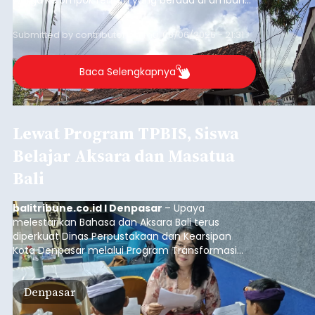
warga kelompok rentan yang berada di ambang
garis kemiskinan. Langkah strategis ini diambil
guna menjaga masyarakat yang berada pada
Submitted by
contributor
on
Thu, 08/06/2026 - 21:31
kelompok desil 5 dan 6 tersebut agar tidak
merosot ke kategori miskin.
Baca Selengkapnya
Lewat Program TPBIS, Siswa
Belajar Aksara dan Masatua
Bali
balitribune.co.id I Denpasar
– Upaya
melestarikan Bahasa dan Aksara Bali terus
diperkuat Dinas Perpustakaan dan Kearsipan
Kota Denpasar melalui Program Transformasi
Perpustakaan Berbasis Inklusi Sosial (TPBIS).
Tahun ini, sebanyak 63 siswa kelas IV dan V SD
Denpasar
Negeri 17 Dangin Puri mendapat pelatihan
menulis Aksara Bali serta Masatua atau