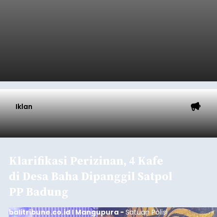
Iklan
Klarifikasi Perizinan, 4 Kafe
di Desa Baha Dipanggil Satpol
PP Badung
balitribune.co.id I Mangupura -
Satuan Polisi