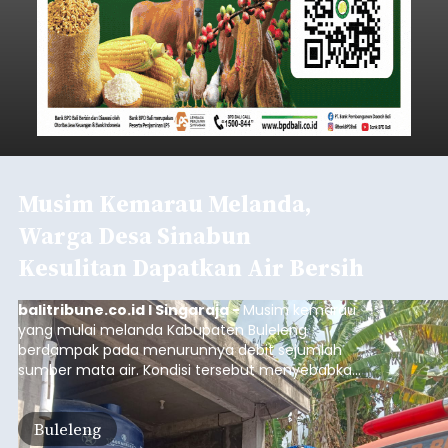
Musim Kemarau Melanda,
Warga Desa Sinabun
Kesulitan Dapatkan Air Bersih
balitribune.co.id I Singaraja -
Musim kemarau
yang mulai melanda Kabupaten Buleleng
berdampak pada menurunnya debit sejumlah
sumber mata air. Kondisi tersebut menyebabkan
warga di beberapa desa mulai mengalami
kesulitan mendapatkan air bersih, terutama
Buleleng
untuk memenuhi kebutuhan mandi, cuci, dan