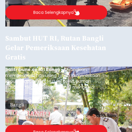
Baca Selengkapnya
Sambut HUT RI, Rutan Bangli
Gelar Pemeriksaan Kesehatan
Gratis
balitribune.co.id I Bangli -
Serangkian
memperingati hari ulang tahun Kemerdekaan
Republik Indonesia ( HUT RI) ke-81, Rumah
Tahanan Negara Kelas II B Bangli menggelar
kegiatan pemeriksaan kesehatan gratis, Rabu
(6/8/2026).
Bangli
Submitted by
contributor
on
Thu, 08/06/2026 - 20:56