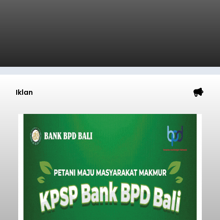
Iklan