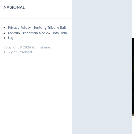
NASIONAL
Privacy Policy
Tentang Tribune Bali
Footer
Kontak
Pedoman Media
Info Iklan
Login
Copyright © 2024 Bali Tribune,
All Right Reserved.