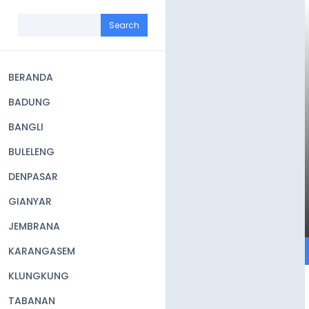
Skip
to
Search
main
content
BERANDA
Main
BADUNG
navigation
BANGLI
BULELENG
DENPASAR
GIANYAR
JEMBRANA
KARANGASEM
KLUNGKUNG
TABANAN