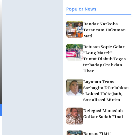
Popular News
Bandar Narkoba
Terancam Hukuman
Mati
Ratusan Sopir Gelar
“Long March” -
Tuntut Dishub Tegas
terhadap Crab dan
Uber
Layanan Trans
Sarbagita Dikeluhkan
: Lokasi Halte Jauh,
Sosialisasi Minim
Delegasi Munaslub
Golkar Sudah Final
Bansos Fiktif