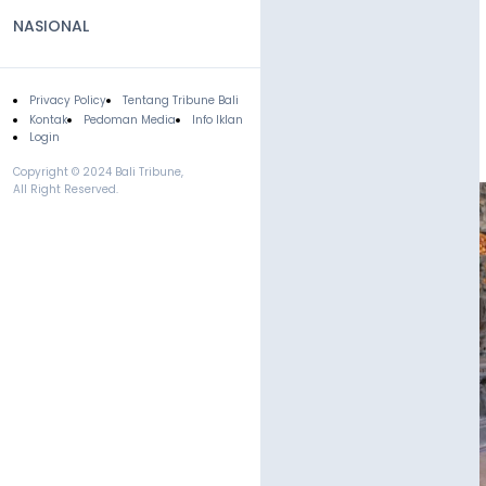
NASIONAL
Privacy Policy
Tentang Tribune Bali
Footer
Kontak
Pedoman Media
Info Iklan
Login
Copyright © 2024 Bali Tribune,
All Right Reserved.