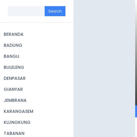
Skip
to
Search
main
content
BERANDA
Main
BADUNG
navigation
BANGLI
BULELENG
DENPASAR
GIANYAR
JEMBRANA
KARANGASEM
KLUNGKUNG
TABANAN