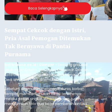
berlangsung selama Agustus hingga September
2026.
Baca Selengkapnya
Sempat Cekcok dengan Istri,
Pria Asal Pemogan Ditemukan
Tak Bernyawa di Pantai
Purnama
balitribune.co.id I Gianyar -
Seorang pria asal
Lingkungan Dalem, Pemogan, Denpasar Selatan,
Kota Denpasar, yang diketahui bernama I Kadek
Dedi Wiranata (35), ditemukan tidak bernyawa di
pesisir Pantai Purnama, Sukawati.
Sebelum ditemukan meninggal dunia, korban
sempat memberitahukan lokasi terakhirnya
melalui pesan singkat WhatsApp dan juga
mengirimkan foto dua botol pembersih lantai ke
istrinya.