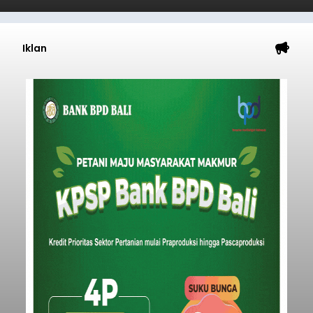
Iklan