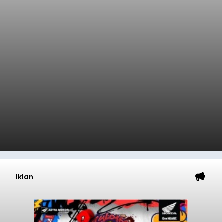
Iklan