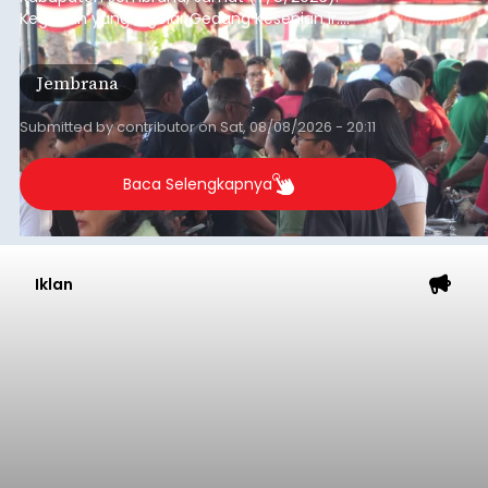
Kegiatan yang digelar Gedung Kesenian Ir.
Soekarno ini memadukan pemberdayaan
ekonomi masyarakat dengan aksi sosial tersebut
Jembrana
mendapat antusiasme tinggi dan mencatat nilai
transaksi mencapai Rp672.733.200.
Submitted by
contributor
on
Sat, 08/08/2026 - 20:11
Baca Selengkapnya
Iklan