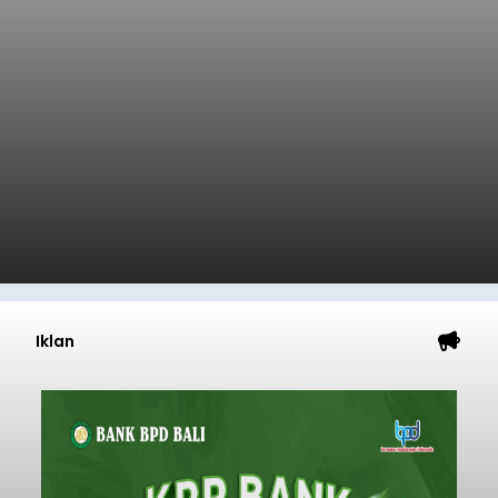
Iklan