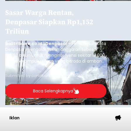
Sasar Warga Rentan,
Denpasar Siapkan Rp1,152
Triliun
balitribune.co.id I Denpasar -
Pemerintah Kota
Denpasar mengalokasikan anggaran sebesar
Rp1,152 triliun untuk mengintervensi sekitar 18.000
warga kelompok rentan yang berada di ambang
garis kemiskinan. Langkah strategis ini diambil
guna menjaga masyarakat yang berada pada
Submitted by
contributor
on
Thu, 08/06/2026 - 21:31
kelompok desil 5 dan 6 tersebut agar tidak
merosot ke kategori miskin.
Baca Selengkapnya
Iklan