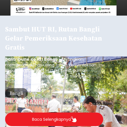
Sambut HUT RI, Rutan Bangli
Gelar Pemeriksaan Kesehatan
Gratis
balitribune.co.id I Bangli -
Serangkian
memperingati hari ulang tahun Kemerdekaan
Republik Indonesia ( HUT RI) ke-81, Rumah
Tahanan Negara Kelas II B Bangli menggelar
kegiatan pemeriksaan kesehatan gratis, Rabu
(6/8/2026).
Bangli
Submitted by
contributor
on
Thu, 08/06/2026 - 20:56
Baca Selengkapnya