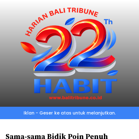
Skip
to
main
content
Iklan - Geser ke atas untuk melanjutkan.
Sama-sama Bidik Poin Penuh