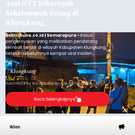
Asal NTT Dikeroyok
Sekelompok Orang di
Klungkung
balitribune.co.id | Semarapura -
Kasus
pengeroyokan yang melibatkan pendatang
kembali terjadi di wilayah Kabupaten Klungkung.
Setelah sebelumnya sempat viral insiden
keributan di barat Pasar Galiran, peristiwa serupa
kini menimpa seorang pemuda asal Kabupaten
Klungkung
Sumba Barat Daya (SBD), Nusa Tenggara Timur
(NTT).
Submitted by
contributor
on
Sat, 08/08/2026 - 13:07
Baca Selengkapnya
Iklan