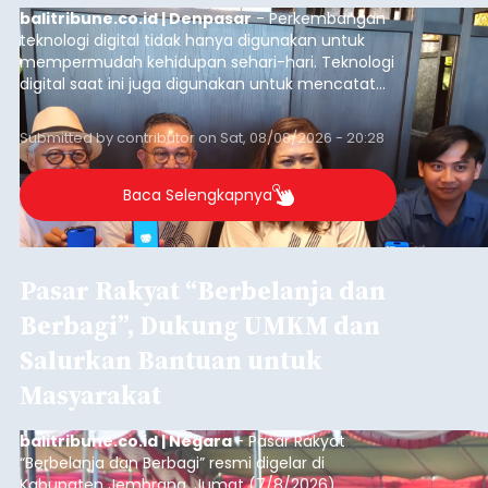
balitribune.co.id | Denpasar
- Perkembangan
teknologi digital tidak hanya digunakan untuk
mempermudah kehidupan sehari-hari. Teknologi
digital saat ini juga digunakan untuk mencatat
dan mengelola data base alumni dari suatu
sekolah, salah satunya adalah alumni SMA 1
Submitted by
contributor
on
Sat, 08/08/2026 - 20:28
Denpasar.
Baca Selengkapnya
Pasar Rakyat “Berbelanja dan
Berbagi”, Dukung UMKM dan
Salurkan Bantuan untuk
Masyarakat
balitribune.co.id | Negara
- Pasar Rakyat
“Berbelanja dan Berbagi” resmi digelar di
Kabupaten Jembrana, Jumat (7/8/2026).