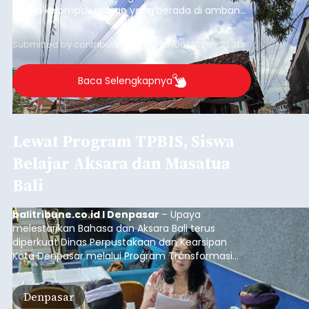
warga kelompok rentan yang berada di ambang
garis kemiskinan. Langkah strategis ini diambil
guna menjaga masyarakat yang berada pada
Submitted by
contributor
on
Thu, 08/06/2026 - 21:31
kelompok desil 5 dan 6 tersebut agar tidak
merosot ke kategori miskin.
Baca Selengkapnya
Lewat Program TPBIS, Siswa
Belajar Aksara dan Masatua
Bali
balitribune.co.id I Denpasar
– Upaya
melestarikan Bahasa dan Aksara Bali terus
diperkuat Dinas Perpustakaan dan Kearsipan
Kota Denpasar melalui Program Transformasi
Perpustakaan Berbasis Inklusi Sosial (TPBIS).
Tahun ini, sebanyak 63 siswa kelas IV dan V SD
Denpasar
Negeri 17 Dangin Puri mendapat pelatihan