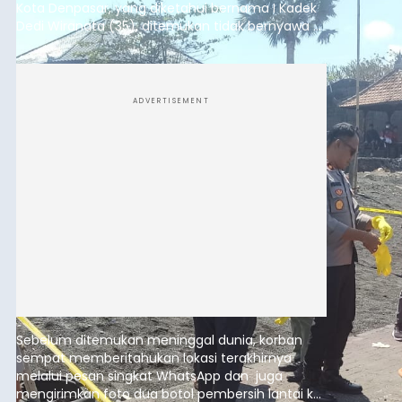
Kota Denpasar, yang diketahui bernama I Kadek
Dedi Wiranata (35), ditemukan tidak bernyawa di
pesisir Pantai Purnama, Sukawati.
ADVERTISEMENT
Sebelum ditemukan meninggal dunia, korban
sempat memberitahukan lokasi terakhirnya
melalui pesan singkat WhatsApp dan juga
mengirimkan foto dua botol pembersih lantai ke