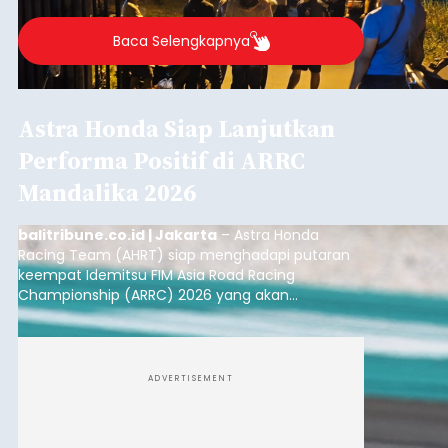
Baca Selengkapnya
Astra Honda Siap Lanjutkan
Performa Positif di ARRC
Mandalika 2026
balitribune.co.id | Jakarta
– Astra Honda
Racing Team (AHRT) siap menghadapi putaran
keempat Idemitsu FIM Asia Road Racing
Championship (ARRC) 2026 yang akan
berlangsung di Pertamina Mandalika
International Circuit, Lombok, Nusa Tenggara
Barat, pada 7–9 Agustus 2026.
ADVERTISEMENT