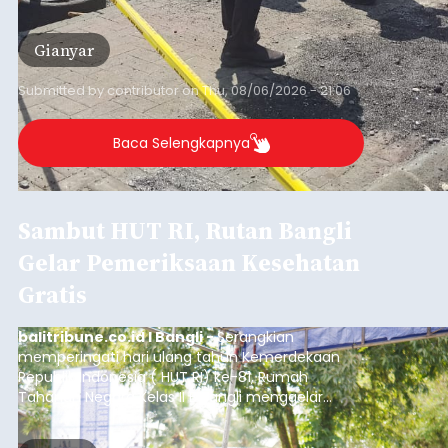
istrinya.
Gianyar
Submitted by
contributor
on
Thu, 08/06/2026 - 21:06
Baca Selengkapnya
Sambut HUT RI, Rutan Bangli
Gelar Pemeriksaan Kesehatan
Gratis
balitribune.co.id I Bangli -
Serangkian
memperingati hari ulang tahun Kemerdekaan
Republik Indonesia ( HUT RI) ke-81, Rumah
Tahanan Negara Kelas II B Bangli menggelar
kegiatan pemeriksaan kesehatan gratis, Rabu
(6/8/2026).