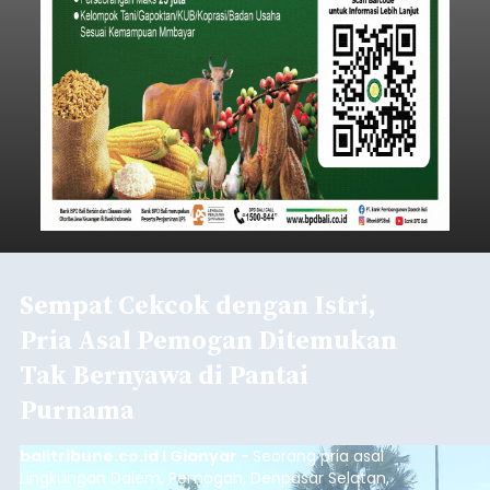
Sempat Cekcok dengan Istri,
Pria Asal Pemogan Ditemukan
Tak Bernyawa di Pantai
Purnama
balitribune.co.id I Gianyar -
Seorang pria asal
Lingkungan Dalem, Pemogan, Denpasar Selatan,