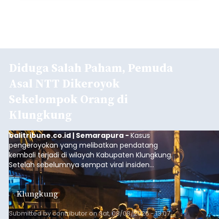
Diduga Salah Paham, Pemuda
Asal NTT Dikeroyok
Sekelompok Orang di
Klungkung
balitribune.co.id | Semarapura -
Kasus
pengeroyokan yang melibatkan pendatang
kembali terjadi di wilayah Kabupaten Klungkung.
Setelah sebelumnya sempat viral insiden
keributan di barat Pasar Galiran, peristiwa serupa
kini menimpa seorang pemuda asal Kabupaten
Klungkung
Sumba Barat Daya (SBD), Nusa Tenggara Timur
(NTT).
Submitted by
contributor
on
Sat, 08/08/2026 - 13:07