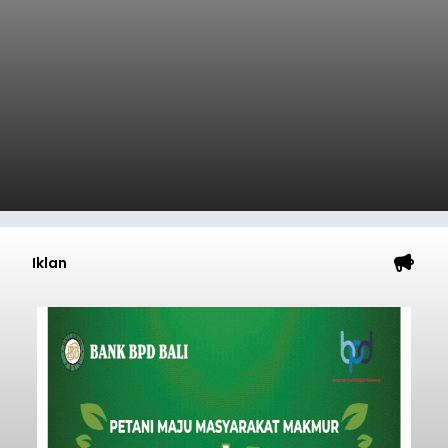
Iklan