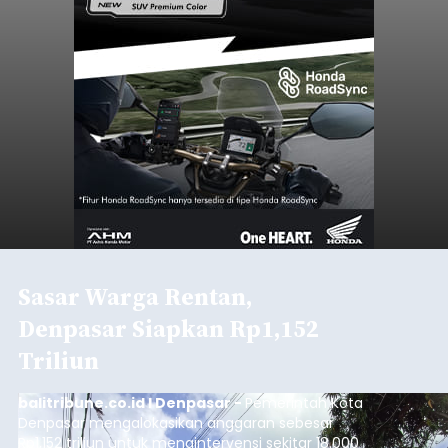
Sasar Warga Rentan,
Denpasar Siapkan Rp1,152
Triliun
balitribune.co.id I Denpasar -
Pemerintah Kota
Denpasar mengalokasikan anggaran sebesar
Rp1,152 triliun untuk mengintervensi sekitar 18.000