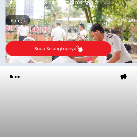
Tahanan Negara Kelas II B Bangli menggelar
kegiatan pemeriksaan kesehatan gratis, Rabu
(6/8/2026).
Bangli
Submitted by
contributor
on
Thu, 08/06/2026 - 20:56
Baca Selengkapnya
Iklan