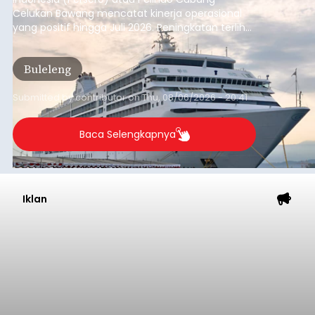
Celukan Bawang mencatat kinerja operasional
yang positif hingga Juli 2026. Peningkatan terlihat
dari arus kapal yang mencapai 1,48 juta Gross
Tonnage (GT), atau tumbuh 12,4 persen
Buleleng
dibandingkan periode yang sama tahun lalu
yang tercatat sebesar 1,32 juta GT.
Submitted by
contributor
on
Thu, 08/06/2026 - 20:41
Baca Selengkapnya
Iklan