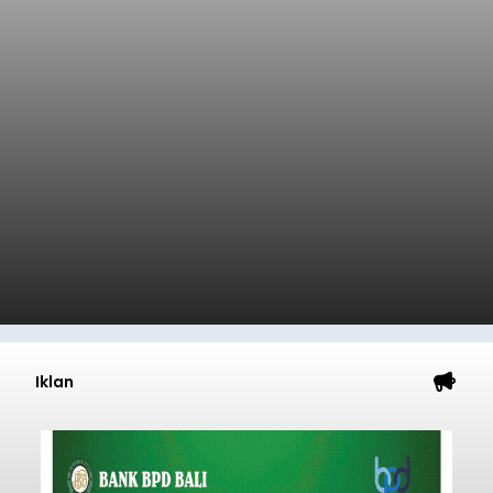
Iklan