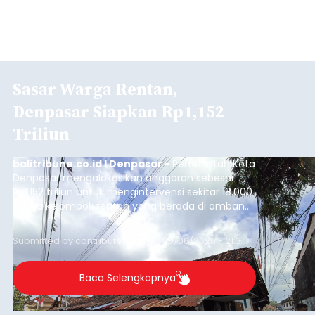
Sasar Warga Rentan,
Denpasar Siapkan Rp1,152
Triliun
balitribune.co.id I Denpasar -
Pemerintah Kota
Denpasar mengalokasikan anggaran sebesar
Rp1,152 triliun untuk mengintervensi sekitar 18.000
warga kelompok rentan yang berada di ambang
garis kemiskinan. Langkah strategis ini diambil
guna menjaga masyarakat yang berada pada
Submitted by
contributor
on
Thu, 08/06/2026 - 21:31
kelompok desil 5 dan 6 tersebut agar tidak
merosot ke kategori miskin.
Baca Selengkapnya