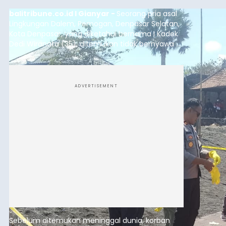
balitribune.co.id I Gianyar -
Seorang pria asal
Lingkungan Dalem, Pemogan, Denpasar Selatan,
Kota Denpasar, yang diketahui bernama I Kadek
Dedi Wiranata (35), ditemukan tidak bernyawa di
pesisir Pantai Purnama, Sukawati.
ADVERTISEMENT
Sebelum ditemukan meninggal dunia, korban