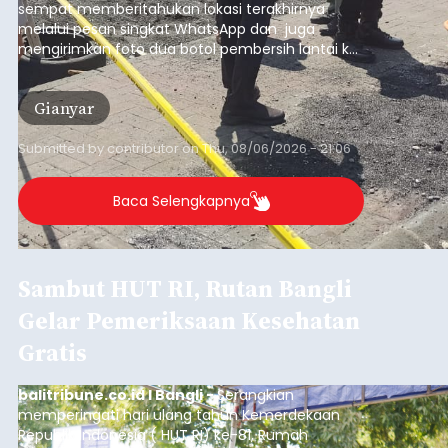
sempat memberitahukan lokasi terakhirnya
melalui pesan singkat WhatsApp dan juga
mengirimkan foto dua botol pembersih lantai ke
istrinya.
Gianyar
Submitted by
contributor
on
Thu, 08/06/2026 - 21:06
Baca Selengkapnya
Sambut HUT RI, Rutan Bangli
Gelar Pemeriksaan Kesehatan
Gratis
balitribune.co.id I Bangli -
Serangkian
memperingati hari ulang tahun Kemerdekaan
Republik Indonesia ( HUT RI) ke-81, Rumah