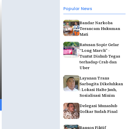
Popular News
Bandar Narkoba
Terancam Hukuman
Mati
Ratusan Sopir Gelar
“Long March” -
Tuntut Dishub Tegas
terhadap Crab dan
Uber
Layanan Trans
Sarbagita Dikeluhkan
: Lokasi Halte Jauh,
Sosialisasi Minim
Delegasi Munaslub
Golkar Sudah Final
Bansos Fiktif