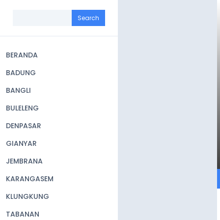
Skip
to
Search
main
content
BERANDA
Main
BADUNG
navigation
BANGLI
BULELENG
DENPASAR
GIANYAR
JEMBRANA
KARANGASEM
KLUNGKUNG
TABANAN