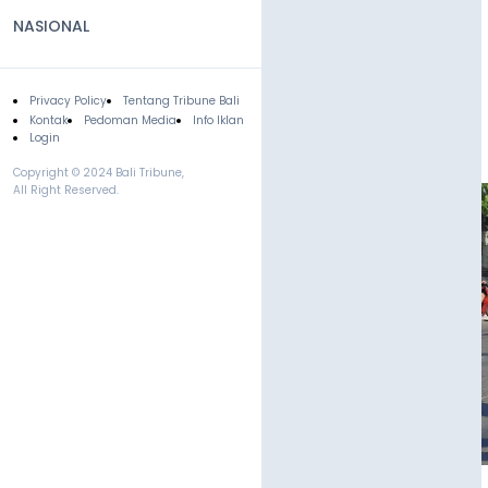
NASIONAL
Privacy Policy
Tentang Tribune Bali
Footer
Kontak
Pedoman Media
Info Iklan
Login
Copyright © 2024 Bali Tribune,
All Right Reserved.