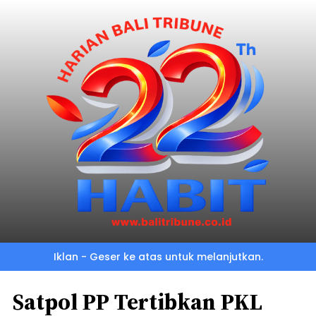
Iklan - Geser ke atas untuk melanjutkan.
Satpol PP Tertibkan PKL