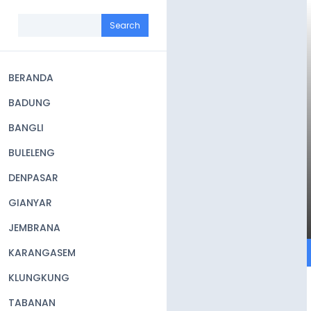
Skip
to
Search
main
content
BERANDA
Main
BADUNG
navigation
BANGLI
BULELENG
DENPASAR
GIANYAR
JEMBRANA
KARANGASEM
KLUNGKUNG
TABANAN