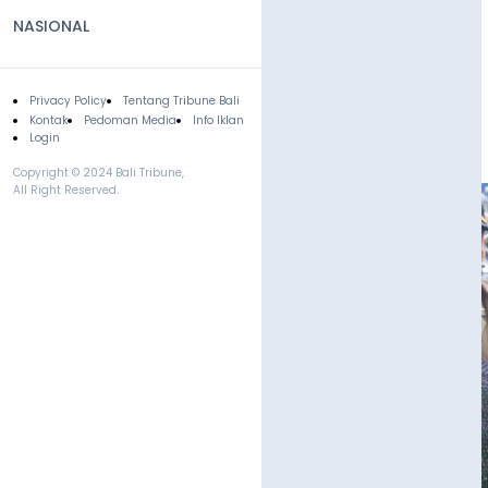
NASIONAL
Privacy Policy
Tentang Tribune Bali
Footer
Kontak
Pedoman Media
Info Iklan
Login
Copyright © 2024 Bali Tribune,
All Right Reserved.