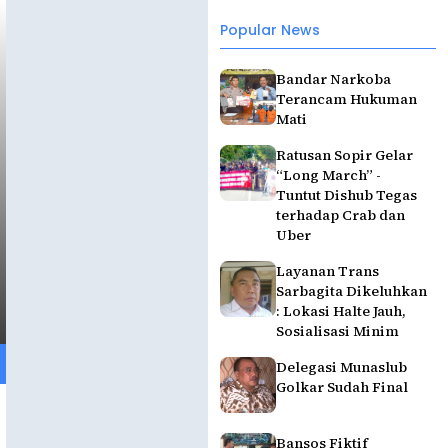
Popular News
Bandar Narkoba
Terancam Hukuman
Mati
Ratusan Sopir Gelar
“Long March” -
Tuntut Dishub Tegas
terhadap Crab dan
Uber
Layanan Trans
Sarbagita Dikeluhkan
: Lokasi Halte Jauh,
Sosialisasi Minim
Delegasi Munaslub
Golkar Sudah Final
Bansos Fiktif