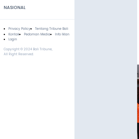
NASIONAL
Privacy Policy
Tentang Tribune Bali
Footer
Kontak
Pedoman Media
Info Iklan
Login
Copyright © 2024 Bali Tribune,
All Right Reserved.