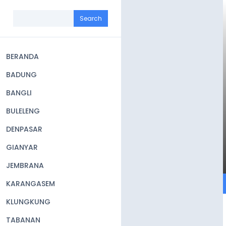
Skip
to
Search
main
content
BERANDA
Main
BADUNG
navigation
BANGLI
BULELENG
DENPASAR
GIANYAR
JEMBRANA
KARANGASEM
KLUNGKUNG
TABANAN