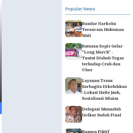
Popular News
Bandar Narkoba
Terancam Hukuman
Mati
Ratusan Sopir Gelar
“Long March” -
Tuntut Dishub Tegas
terhadap Crab dan
Uber
Layanan Trans
Sarbagita Dikeluhkan
: Lokasi Halte Jauh,
Sosialisasi Minim
Delegasi Munaslub
Golkar Sudah Final
Bansos Fiktif