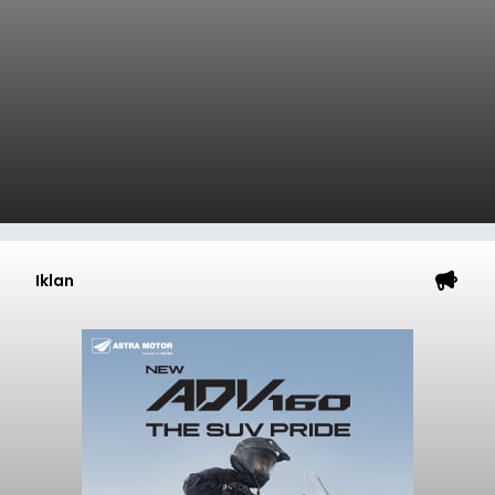
Iklan