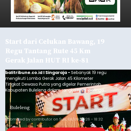
Start dari Celukan Bawang, 19
Regu Tantang Rute 45 Km
Gerak Jalan HUT RI ke-81
balitribune.co.id I Singaraja -
Sebanyak 19 regu
mengikuti Lomba Gerak Jalan 45 Kilometer
Tingkat Dewasa Putra yang digelar Pemerintah
Kabupaten Buleleng dalam rangka memperingati
HUT ke-81 Kemerdekaan Republik Indonesia.
Lomba resmi dimulai dari Lapangan Sepak Bola
Buleleng
Desa Celukan Bawang, Sabtu (8/8/2026) malam.
Submitted by
contributor
on
Sun, 08/09/2026 - 18:32