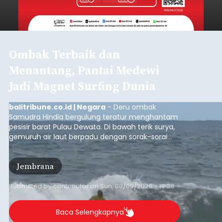
Ombak Terbaik dan
Menantang, Pantai Medewi
Jadi Magnet Surfing Dunia
balitribune.co.id | Negara
- Deru ombak
Samudra Hindia bergulung teratur menghantam
pesisir barat Pulau Dewata. Di bawah terik surya,
gemuruh air laut berpadu dengan sorak-sorai
penonton yang memadati Pantai Medewi,
Kecamatan Pekutatan pada Minggu (9/8/2026).
Jembrana
Ratusan peselancar dari berbagai penjuru
nusantara berkompetisi menaklukan ombak
terbaik dan menantang.
Submitted by
contributor
on
Sun, 08/09/2026 - 19:38
Baca Selengkapnya