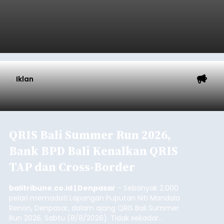
Iklan
QRIS Bali Summer Run 2026,
Bank BPD Bali Kenalkan QRIS
TAP dan Cross-Border
balitribune.co.id | Denpasar
- Sebanyak 2.000
pelari memadati Lapangan Puputan Niti Mandala
Renon, Denpasar, dalam ajang QRIS Bali Summer
Run 2026, Sabtu (8/8/2026). Tidak sekadar