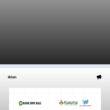
Iklan