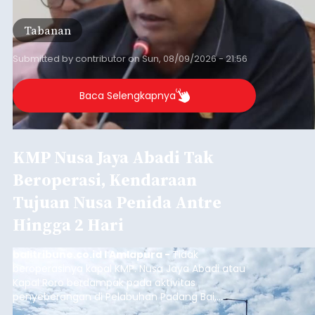
RDTR tersebut meliputi Kecamatan Kediri,
Tabanan, dan Selemadeg Barat.
Tabanan
Submitted by
contributor
on
Sun, 08/09/2026 - 21:56
Baca Selengkapnya
KMP Nusa Jaya Abadi Tak
Beroperasi, Kendaraan
Tujuan Nusa Penida Antre
Hingga 2 Hari
balitribune.co.id I Amlapura -
Tidak
beroperasinya kapal KMP. Nusa Jaya Abadi atau
Kapal Roro berdampak pada aktivitas
penyeberangan di Pelabuhan Padang Bai,
Karangasem. Puluhan kendaraan truk, Pick Up