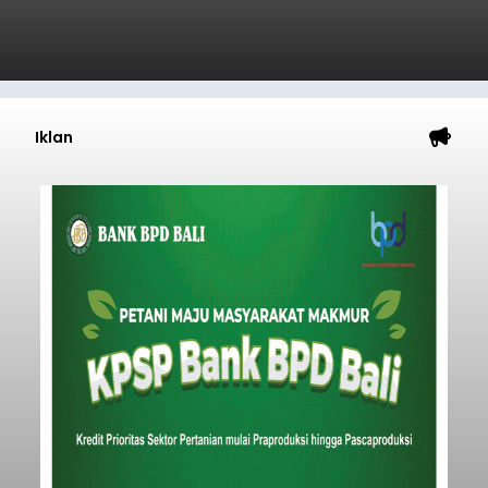
Iklan