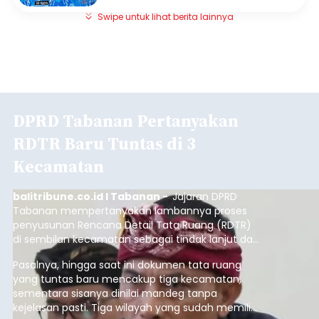
Swipe untuk lihat berita lainnya
DPRD Tabanan Pertanyakan
RDTR Baru Tuntas di 3
Kecamatan
balitribune.co.id I Tabanan -
Jajaran DPRD
Tabanan mempertanyakan lambannya proses
penyusunan Rencana Detail Tata Ruang (RDTR)
di sembilan kecamatan sebagai tindak lanjut dari
pelaksanaan RTRW.
Pasalnya, hingga saat ini dokumen tata ruang
yang tuntas baru mencakup tiga kecamatan,
sementara sisanya dinilai mandeg tanpa
kejelasan pasti. Tiga wilayah yang sudah memiliki