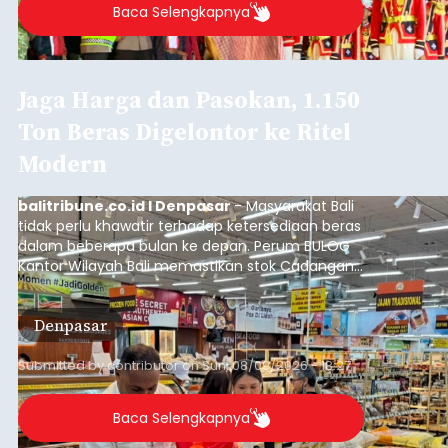
Baca Selengkapnya
Jaga Harga dan Pasokan, 1.150
Ton Beras Digelontor ke Ritel
Modern
balitribune.co.id I Denpasar
- Masyarakat Bali
tidak perlu khawatir terhadap ketersediaan beras
dalam beberapa bulan ke depan. Perum BULOG
Kantor Wilayah Bali memastikan stok Cadangan
Beras Pemerintah (CBP) masih dalam kondisi
aman, bahkan diproyeksikan mampu memenuhi
Denpasar
kebutuhan masyarakat hingga sekitar 10 bulan.
Submitted by
contributor
on
Sun, 08/09/2026 - 18:27
Baca Selengkapnya