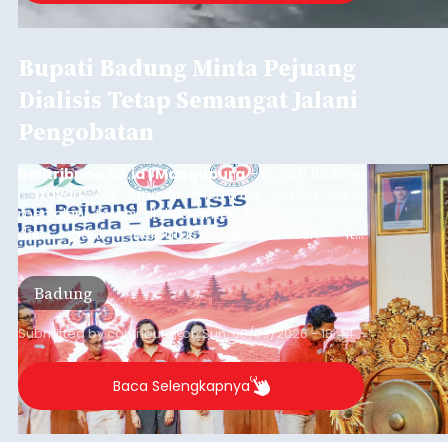
Bupati Badung Minta Pejuang
Dialisis Tetap Semangat Jalani
Pengobatan
balitribune.co.id | Mangupura
- Bupati Badung
I Wayan Adi Arnawa meminta pasien yang
menjalani terapi dialisis untuk tetap semangat
dan tidak berputus asa. Pesan itu
disampaikannya saat menghadiri Sarasehan
Pejuang Dialisis yang digelar RSD Mangusada di
Badung
Ruang Kertha Gosana, Puspem Badung, Minggu
(9/8/2026).
Submitted by
contributor
on
Sun, 08/09/2026 - 18:44
Baca Selengkapnya