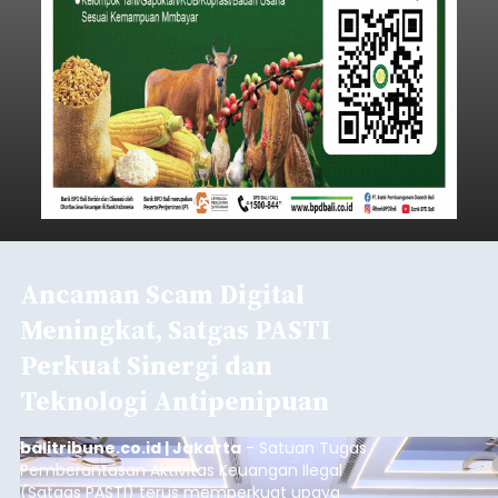
Ancaman Scam Digital
Meningkat, Satgas PASTI
Perkuat Sinergi dan
Teknologi Antipenipuan
balitribune.co.id | Jakarta
- Satuan Tugas
Pemberantasan Aktivitas Keuangan Ilegal
(Satgas PASTI) terus memperkuat upaya