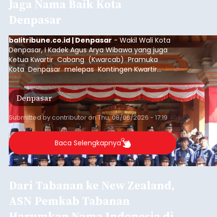
Jaga Nama Baik Kota
Denpasar
balitribune.co.id | Denpasar
- Wakil Wali Kota
Denpasar, I Kadek Agus Arya Wibawa yang juga
Ketua Kwartir Cabang (Kwarcab) Pramuka
Kota Denpasar melepas Kontingen Kwartir
Cabang Gerakan Pramuka Denpasar yang akan
mengikuti Jambore Nasional Pramuka ke-12
Denpasar
Tahun 2026 di Bumi Perkemahan Cibubur,
Jakarta Timur.
Submitted by
contributor
on
Thu, 08/06/2026 - 17:19
Baca Selengkapnya
Dari Tabanan ke New Zealand,
ASN Pemkab Tabanan
Harumkan Nama Indonesia di