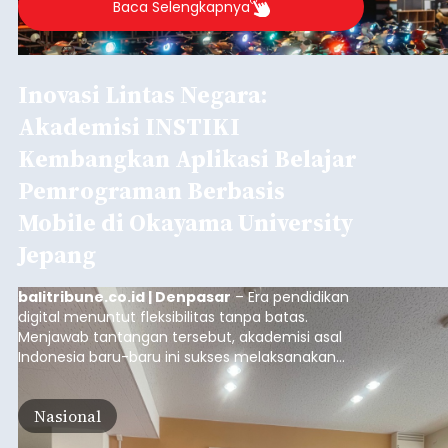
Baca Selengkapnya
Inovasi Lintas Negara:
Akademisi INSTIKI
Kembangkan Aplikasi Belajar
Pemrograman Berbasis
Mobile di Okayama University
Jepang
balitribune.co.id | Denpasar
– Era pendidikan
digital menuntut fleksibilitas tanpa batas.
Menjawab tantangan tersebut, akademisi asal
Indonesia baru-baru ini sukses melaksanakan
program Pengabdian Kepada Masyarakat (PKM)
skala internasional di Distributed Systems
Nasional
Laboratory, Okayama University, Jepang.