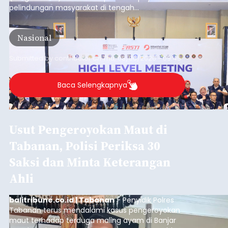
pelindungan masyarakat di tengah
meningkatnya ancaman penipuan digital yang
semakin kompleks.
Nasional
Submitted by
contributor
on
Thu, 08/06/2026 - 09:45
Baca Selengkapnya
Usut Pengeroyokan Maut di
Tabanan, Polisi Periksa 30
Saksi dan Minta Keterangan
Ahli
balitribune.co.id | Tabanan
- Penyidik Polres
Tabanan terus mendalami kasus pengeroyokan
maut terhadap terduga maling ayam di Banjar