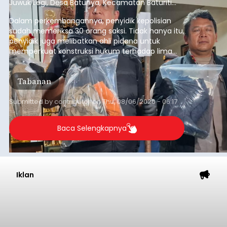
Juwuk Legi, Desa Batunya, Kecamatan Baturiti
yang terjadi beberapa waktu lalu.
Dalam perkembangannya, penyidik kepolisian
sudah memeriksa 30 orang saksi. Tidak hanya itu,
penyidik juga melibatkan ahli pidana untuk
memperkuat konstruksi hukum terhadap lima
orang tersangka yang saat ini ditahan.
Tabanan
Submitted by
contributor
on
Thu, 08/06/2026 - 06:17
Baca Selengkapnya
Iklan