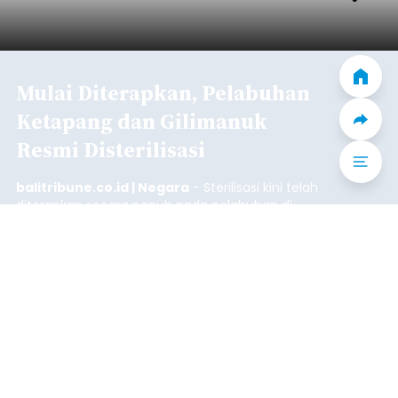
Mulai Diterapkan, Pelabuhan
Ketapang dan Gilimanuk
Resmi Disterilisasi
balitribune.co.id | Negara
- Sterilisasi kini telah
diterapkan secara penuh pada pelabuhan di
lintas Ketapang-Gilimanuk. Sterilisasi pelabuhan
ini secara serentak diimplementasikan bersama
empat pelabuhan utama lainnya, yakni
Pelabuhan Merak, Bakauheni, Kayangan, dan
Jembrana
Lembar pada Rabu (5/8/2026).
Submitted by
contributor
on
Thu, 08/06/2026 - 06:14
Baca Selengkapnya