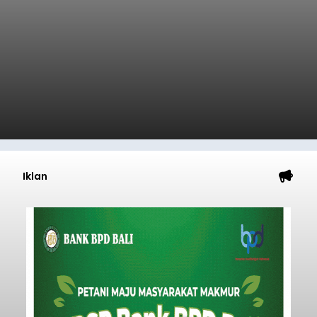
Iklan