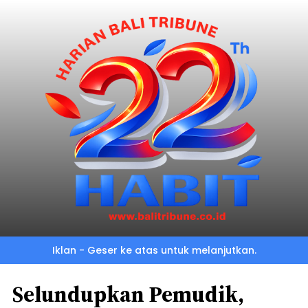
Iklan - Geser ke atas untuk melanjutkan.
Selundupkan Pemudik,