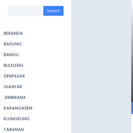
Skip
to
Search
main
content
BERANDA
Main
BADUNG
navigation
BANGLI
BULELENG
DENPASAR
GIANYAR
JEMBRANA
KARANGASEM
KLUNGKUNG
TABANAN