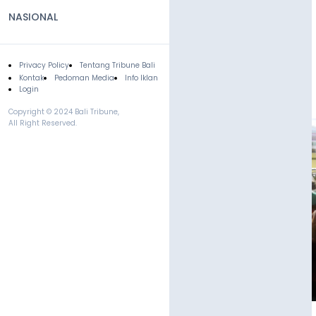
NASIONAL
Privacy Policy
Tentang Tribune Bali
Footer
Kontak
Pedoman Media
Info Iklan
Login
Copyright © 2024 Bali Tribune,
All Right Reserved.