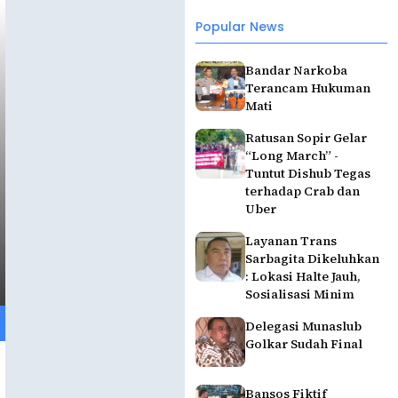
Popular News
Bandar Narkoba
Terancam Hukuman
Mati
Ratusan Sopir Gelar
“Long March” -
Tuntut Dishub Tegas
terhadap Crab dan
Uber
Layanan Trans
Sarbagita Dikeluhkan
: Lokasi Halte Jauh,
Sosialisasi Minim
Delegasi Munaslub
Golkar Sudah Final
Bansos Fiktif