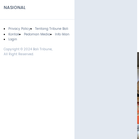
NASIONAL
Privacy Policy
Tentang Tribune Bali
Footer
Kontak
Pedoman Media
Info Iklan
Login
Copyright © 2024 Bali Tribune,
All Right Reserved.