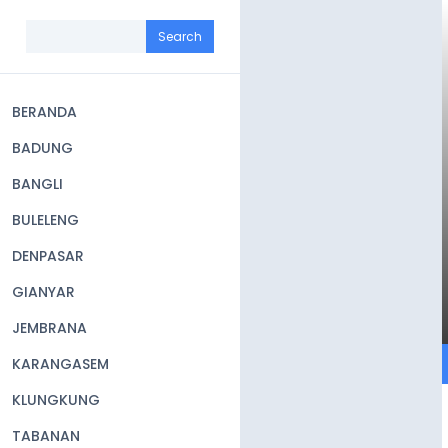
Skip
to
Search
main
content
BERANDA
Main
BADUNG
navigation
BANGLI
BULELENG
DENPASAR
GIANYAR
JEMBRANA
KARANGASEM
KLUNGKUNG
TABANAN