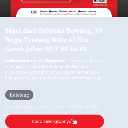
Start dari Celukan Bawang, 19
Regu Tantang Rute 45 Km
Gerak Jalan HUT RI ke-81
balitribune.co.id I Singaraja -
Sebanyak 19 regu
mengikuti Lomba Gerak Jalan 45 Kilometer
Tingkat Dewasa Putra yang digelar Pemerintah
Kabupaten Buleleng dalam rangka memperingati
HUT ke-81 Kemerdekaan Republik Indonesia.
Lomba resmi dimulai dari Lapangan Sepak Bola
Buleleng
Desa Celukan Bawang, Sabtu (8/8/2026) malam.
Submitted by
contributor
on
Sun, 08/09/2026 - 18:32
Baca Selengkapnya