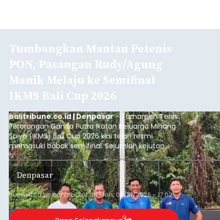
Tumbangkan Mantan Petenis
PON, Pasangan Rudy/Agung
Manik Melaju ke Semifinal
IKMS Bali Cup 2026
balitribune.co.id | Denpasar
- Turnamen Tenis
Perorangan Ganda Putra Ikatan Keluarga Minang
Saiyo (IKMS) Bali Cup 2026 kini telah resmi
memasuki babak semifinal. Sejumlah kejutan
mewarnai babak delapan besar yang digelar di
Lapangan Tenis Telkom Denpasar pada Minggu,
Denpasar
9 Agustus 2026.
Submitted by
contributor
on
Mon, 08/10/2026 - 17:02