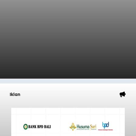
Iklan