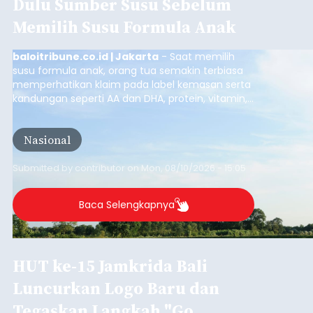
Dulu Sumber Susu Sebelum
Memilih Susu Formula Anak
baloitribune.co.id | Jakarta
- Saat memilih
susu formula anak, orang tua semakin terbiasa
memperhatikan klaim pada label kemasan serta
kandungan seperti AA dan DHA, protein, vitamin,
mineral, hingga gula tambahan. Namun, satu hal
yang belum banyak dicermati adalah dari mana
Nasional
sumber susu yang digunakan.
Submitted by
contributor
on
Mon, 08/10/2026 - 15:05
Baca Selengkapnya
HUT ke-15 Jamkrida Bali
Luncurkan Logo Baru dan
Tegaskan Langkah "Go