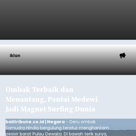
Iklan
Ombak Terbaik dan
Menantang, Pantai Medewi
Jadi Magnet Surfing Dunia
balitribune.co.id | Negara
- Deru ombak
Samudra Hindia bergulung teratur menghantam
pesisir barat Pulau Dewata. Di bawah terik surya,