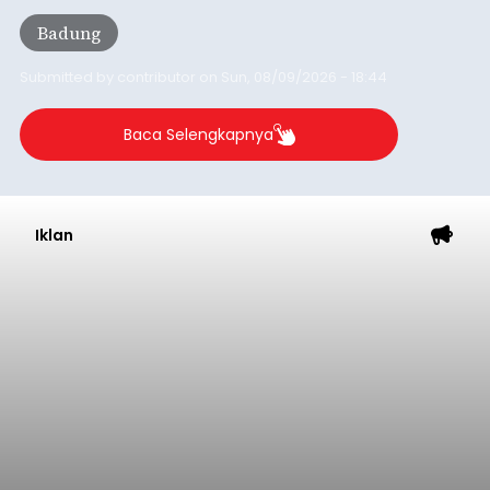
Pejuang Dialisis yang digelar RSD Mangusada di
Badung
Ruang Kertha Gosana, Puspem Badung, Minggu
(9/8/2026).
Submitted by
contributor
on
Sun, 08/09/2026 - 18:44
Baca Selengkapnya
Iklan