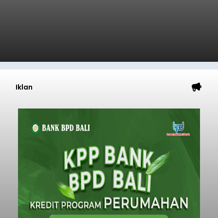
Iklan