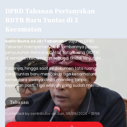
DPRD Tabanan Pertanyakan
RDTR Baru Tuntas di 3
Kecamatan
balitribune.co.id I Tabanan -
Jajaran DPRD
Tabanan mempertanyakan lambannya proses
penyusunan Rencana Detail Tata Ruang (RDTR)
di sembilan kecamatan sebagai tindak lanjut dari
pelaksanaan RTRW.
Pasalnya, hingga saat ini dokumen tata ruang
yang tuntas baru mencakup tiga kecamatan,
sementara sisanya dinilai mandeg tanpa
kejelasan pasti. Tiga wilayah yang sudah memiliki
RDTR tersebut meliputi Kecamatan Kediri,
Tabanan, dan Selemadeg Barat.
Tabanan
Submitted by
contributor
on
Sun, 08/09/2026 - 21:56