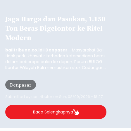
Jaga Harga dan Pasokan, 1.150
Ton Beras Digelontor ke Ritel
Modern
balitribune.co.id I Denpasar
- Masyarakat Bali
tidak perlu khawatir terhadap ketersediaan beras
dalam beberapa bulan ke depan. Perum BULOG
Kantor Wilayah Bali memastikan stok Cadangan
Beras Pemerintah (CBP) masih dalam kondisi
aman, bahkan diproyeksikan mampu memenuhi
Denpasar
kebutuhan masyarakat hingga sekitar 10 bulan.
Submitted by
contributor
on
Sun, 08/09/2026 - 18:27
Baca Selengkapnya