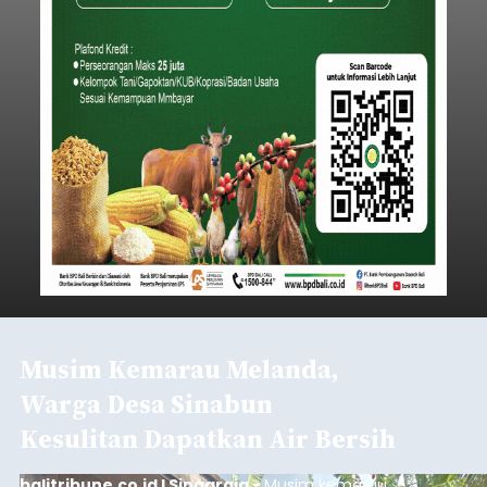
Musim Kemarau Melanda,
Warga Desa Sinabun
Kesulitan Dapatkan Air Bersih
balitribune.co.id I Singaraja -
Musim kemarau