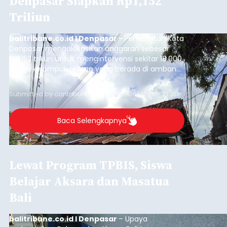
Denpasar Siapkan Rp1,152
Triliun
balitribune.co.id I Denpasar -
Pemerintah Kota
Denpasar mengalokasikan anggaran sebesar
Rp1,152 triliun untuk mengintervensi sekitar 18.000
warga kelompok rentan yang berada di ambang
garis kemiskinan. Langkah strategis ini diambil
guna menjaga masyarakat yang berada pada
Submitted by
contributor
on
Thu, 08/06/2026 - 21:31
kelompok desil 5 dan 6 tersebut agar tidak
merosot ke kategori miskin.
Baca Selengkapnya
Lewat Program TPBIS, Siswa
Belajar Aksara dan Masatua
Bali
balitribune.co.id I Denpasar
– Upaya