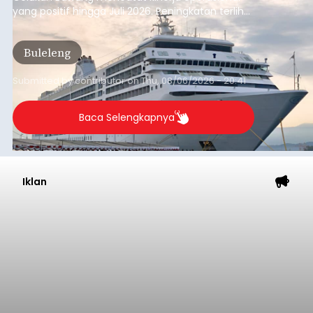
yang positif hingga Juli 2026. Peningkatan terlihat
dari arus kapal yang mencapai 1,48 juta Gross
Tonnage (GT), atau tumbuh 12,4 persen
Buleleng
dibandingkan periode yang sama tahun lalu
yang tercatat sebesar 1,32 juta GT.
Submitted by
contributor
on
Thu, 08/06/2026 - 20:41
Baca Selengkapnya
Iklan