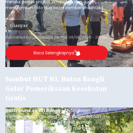
melalui pesan singkat WhatsApp dan juga
mengirimkan foto dua botol pembersih lantai ke
istrinya.
Gianyar
Submitted by
contributor
on
Thu, 08/06/2026 - 21:06
Baca Selengkapnya
Sambut HUT RI, Rutan Bangli
Gelar Pemeriksaan Kesehatan
Gratis
balitribune.co.id I Bangli -
Serangkian
memperingati hari ulang tahun Kemerdekaan
Republik Indonesia ( HUT RI) ke-81, Rumah
Tahanan Negara Kelas II B Bangli menggelar