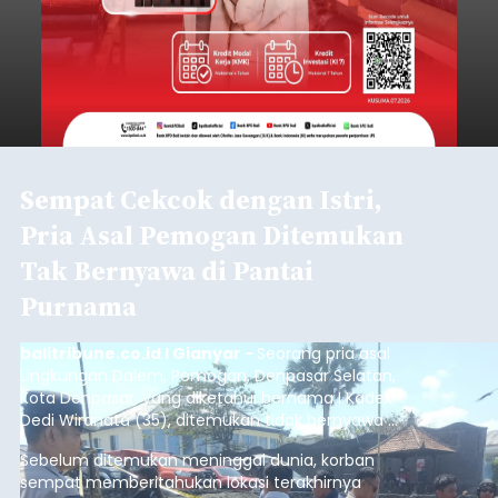
Sempat Cekcok dengan Istri,
Pria Asal Pemogan Ditemukan
Tak Bernyawa di Pantai
Purnama
balitribune.co.id I Gianyar -
Seorang pria asal
Lingkungan Dalem, Pemogan, Denpasar Selatan,
Kota Denpasar, yang diketahui bernama I Kadek
Dedi Wiranata (35), ditemukan tidak bernyawa di
pesisir Pantai Purnama, Sukawati.
Sebelum ditemukan meninggal dunia, korban
sempat memberitahukan lokasi terakhirnya