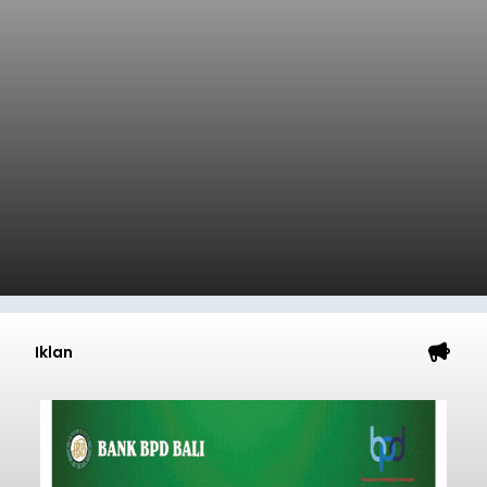
Iklan