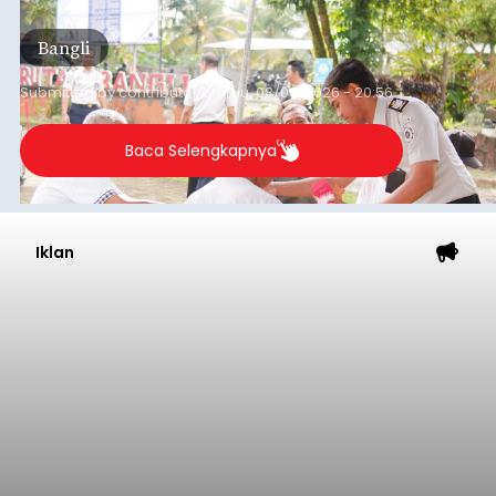
kegiatan pemeriksaan kesehatan gratis, Rabu
(6/8/2026).
Bangli
Submitted by
contributor
on
Thu, 08/06/2026 - 20:56
Baca Selengkapnya
Iklan