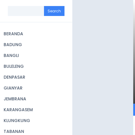
Skip
to
Search
main
content
BERANDA
Main
BADUNG
navigation
BANGLI
BULELENG
DENPASAR
GIANYAR
JEMBRANA
KARANGASEM
KLUNGKUNG
TABANAN