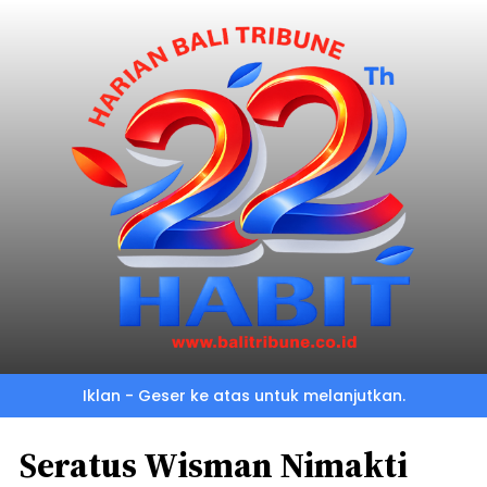
Iklan - Geser ke atas untuk melanjutkan.
Seratus Wisman Nimakti