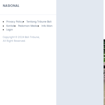
NASIONAL
Privacy Policy
Tentang Tribune Bali
Footer
Kontak
Pedoman Media
Info Iklan
Login
Copyright © 2024 Bali Tribune,
All Right Reserved.