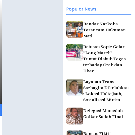
Popular News
Bandar Narkoba
Terancam Hukuman
Mati
Ratusan Sopir Gelar
“Long March” -
Tuntut Dishub Tegas
terhadap Crab dan
Uber
Layanan Trans
Sarbagita Dikeluhkan
: Lokasi Halte Jauh,
Sosialisasi Minim
Delegasi Munaslub
Golkar Sudah Final
Bansos Fiktif