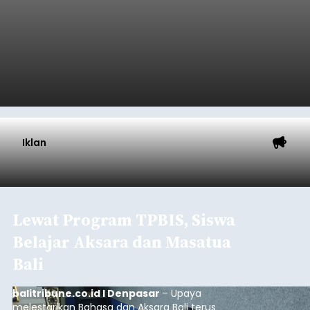
Iklan
Lewat Program TPBIS, Siswa
Belajar Aksara dan Masatua
Bali
balitribune.co.id I Denpasar
– Upaya
melestarikan Bahasa dan Aksara Bali terus