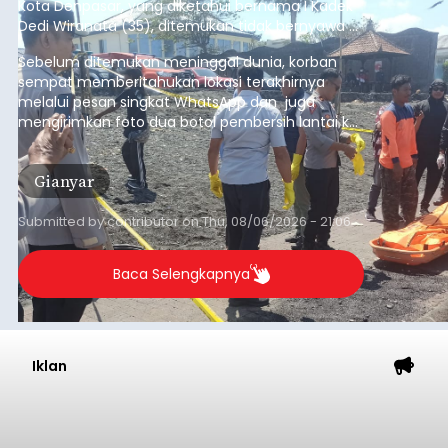
Kota Denpasar, yang diketahui bernama I Kadek
Dedi Wiranata (35), ditemukan tidak bernyawa di
pesisir Pantai Purnama, Sukawati.
Sebelum ditemukan meninggal dunia, korban
sempat memberitahukan lokasi terakhirnya
melalui pesan singkat WhatsApp dan juga
mengirimkan foto dua botol pembersih lantai ke
istrinya.
Gianyar
Submitted by
contributor
on
Thu, 08/06/2026 - 21:06
Baca Selengkapnya
Iklan