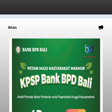
Iklan