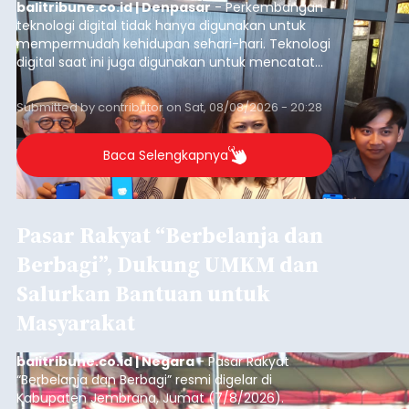
balitribune.co.id | Denpasar
- Perkembangan
teknologi digital tidak hanya digunakan untuk
mempermudah kehidupan sehari-hari. Teknologi
digital saat ini juga digunakan untuk mencatat
dan mengelola data base alumni dari suatu
sekolah, salah satunya adalah alumni SMA 1
Submitted by
contributor
on
Sat, 08/08/2026 - 20:28
Denpasar.
Baca Selengkapnya
Pasar Rakyat “Berbelanja dan
Berbagi”, Dukung UMKM dan
Salurkan Bantuan untuk
Masyarakat
balitribune.co.id | Negara
- Pasar Rakyat
“Berbelanja dan Berbagi” resmi digelar di
Kabupaten Jembrana, Jumat (7/8/2026).