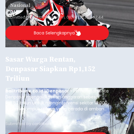
Nasional
Barat, pada 7–9 Agustus 2026.
Submitted by
contributor
on
Fri, 08/07/2026 - 07:44
Baca Selengkapnya
Sasar Warga Rentan,
Denpasar Siapkan Rp1,152
Triliun
balitribune.co.id I Denpasar -
Pemerintah Kota
Denpasar mengalokasikan anggaran sebesar
Rp1,152 triliun untuk mengintervensi sekitar 18.000
warga kelompok rentan yang berada di ambang
garis kemiskinan. Langkah strategis ini diambil
guna menjaga masyarakat yang berada pada
Submitted by
contributor
on
Thu, 08/06/2026 - 21:31
kelompok desil 5 dan 6 tersebut agar tidak
merosot ke kategori miskin.