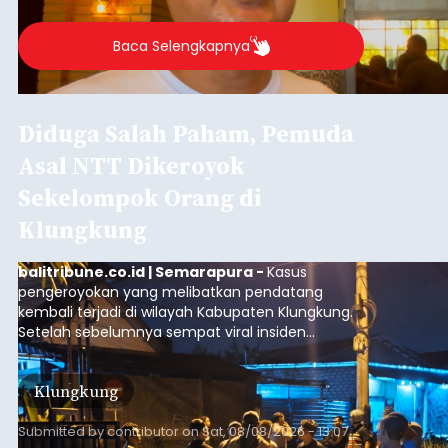
Agung Partha Adnyana di Denpasar, Sabtu (8/8).
Baca Selengkapnya
Diduga Salah Paham, Pemuda
Asal NTT Dikeroyok
Sekelompok Orang di
Klungkung
balitribune.co.id | Semarapura -
Kasus
pengeroyokan yang melibatkan pendatang
kembali terjadi di wilayah Kabupaten Klungkung.
Setelah sebelumnya sempat viral insiden
keributan di barat Pasar Galiran, peristiwa serupa
kini menimpa seorang pemuda asal Kabupaten
Klungkung
Sumba Barat Daya (SBD), Nusa Tenggara Timur
(NTT).
Submitted by
contributor
on
Sat, 08/08/2026 - 13:07