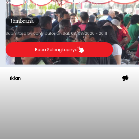
Kegiatan yang digelar Gedung Kesenian Ir.
Soekarno ini memadukan pemberdayaan
ekonomi masyarakat dengan aksi sosial tersebut
Jembrana
mendapat antusiasme tinggi dan mencatat nilai
transaksi mencapai Rp672.733.200.
Submitted by
contributor
on
Sat, 08/08/2026 - 20:11
Baca Selengkapnya
Iklan