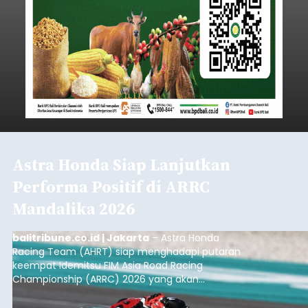
Astra Honda Siap Lanjutkan
Performa Positif di ARRC
Mandalika 2026
balitribune.co.id | Jakarta
– Astra Honda
Racing Team (AHRT) siap menghadapi putaran
keempat Idemitsu FIM Asia Road Racing
Championship (ARRC) 2026 yang akan
berlangsung di Pertamina Mandalika
International Circuit, Lombok, Nusa Tenggara