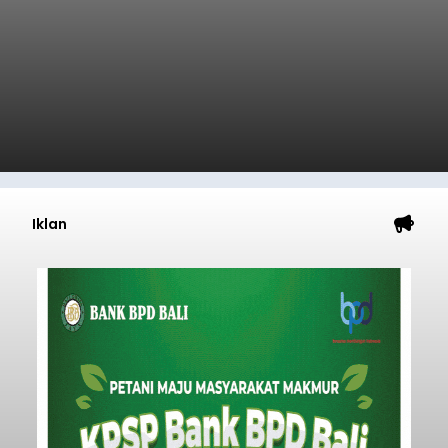
Iklan