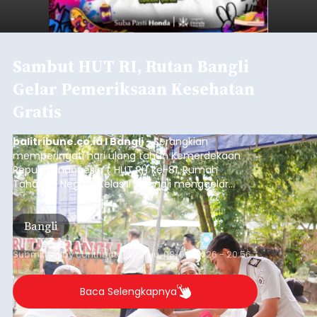
Sambut HUT RI, Rutan Bangli
Gelar Pemeriksaan Kesehatan
Gratis
balitribune.co.id I Bangli -
Serangkian
memperingati hari ulang tahun Kemerdekaan
Republik Indonesia ( HUT RI) ke-81, Rumah
Tahanan Negara Kelas II B Bangli menggelar
kegiatan pemeriksaan kesehatan gratis, Rabu
(6/8/2026).
Bangli
Submitted by
contributor
on
Thu, 08/06/2026 - 20:56
Baca Selengkapnya