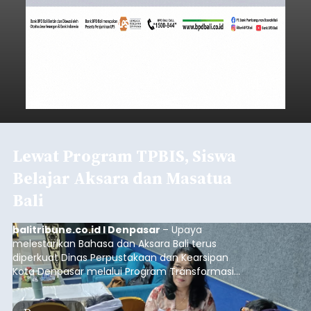
Lewat Program TPBIS, Siswa
Belajar Aksara dan Masatua
Bali
balitribune.co.id I Denpasar
– Upaya
melestarikan Bahasa dan Aksara Bali terus
diperkuat Dinas Perpustakaan dan Kearsipan
Kota Denpasar melalui Program Transformasi
Perpustakaan Berbasis Inklusi Sosial (TPBIS).
Tahun ini, sebanyak 63 siswa kelas IV dan V SD