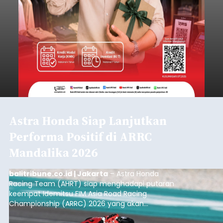
Astra Honda Siap Lanjutkan
Performa Positif di ARRC
Mandalika 2026
balitribune.co.id | Jakarta
– Astra Honda
Racing Team (AHRT) siap menghadapi putaran
keempat Idemitsu FIM Asia Road Racing
Championship (ARRC) 2026 yang akan
berlangsung di Pertamina Mandalika