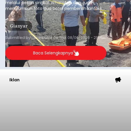
melalui pesan singkat WhatsApp dan juga
mengirimkan foto dua botol pembersih lantai ke
istrinya.
Gianyar
Submitted by
contributor
on
Thu, 08/06/2026 - 21:06
Baca Selengkapnya
Iklan