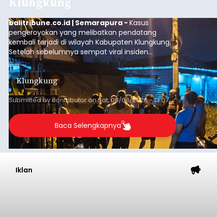
Klungkung
balitribune.co.id | Semarapura -
Kasus
pengeroyokan yang melibatkan pendatang
kembali terjadi di wilayah Kabupaten Klungkung.
Setelah sebelumnya sempat viral insiden
keributan di barat Pasar Galiran, peristiwa serupa
kini menimpa seorang pemuda asal Kabupaten
Klungkung
Sumba Barat Daya (SBD), Nusa Tenggara Timur
(NTT).
Submitted by
contributor
on
Sat, 08/08/2026 - 13:07
Baca Selengkapnya
Iklan