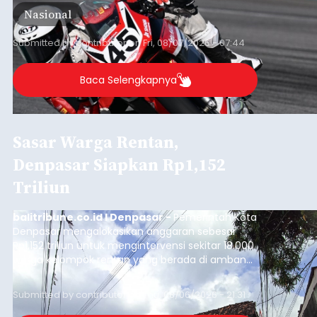
International Circuit, Lombok, Nusa Tenggara
Nasional
Barat, pada 7–9 Agustus 2026.
Submitted by
contributor
on
Fri, 08/07/2026 - 07:44
Baca Selengkapnya
Sasar Warga Rentan,
Denpasar Siapkan Rp1,152
Triliun
balitribune.co.id I Denpasar -
Pemerintah Kota
Denpasar mengalokasikan anggaran sebesar
Rp1,152 triliun untuk mengintervensi sekitar 18.000
warga kelompok rentan yang berada di ambang
garis kemiskinan. Langkah strategis ini diambil
guna menjaga masyarakat yang berada pada
Submitted by
contributor
on
Thu, 08/06/2026 - 21:31
kelompok desil 5 dan 6 tersebut agar tidak
merosot ke kategori miskin.