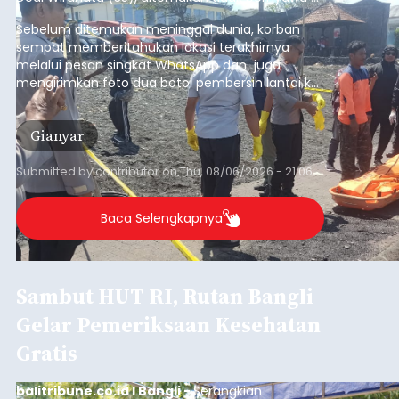
pesisir Pantai Purnama, Sukawati.
Sebelum ditemukan meninggal dunia, korban
sempat memberitahukan lokasi terakhirnya
melalui pesan singkat WhatsApp dan juga
mengirimkan foto dua botol pembersih lantai ke
istrinya.
Gianyar
Submitted by
contributor
on
Thu, 08/06/2026 - 21:06
Baca Selengkapnya
Sambut HUT RI, Rutan Bangli
Gelar Pemeriksaan Kesehatan
Gratis
balitribune.co.id I Bangli -
Serangkian