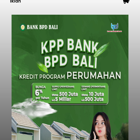
Iklan