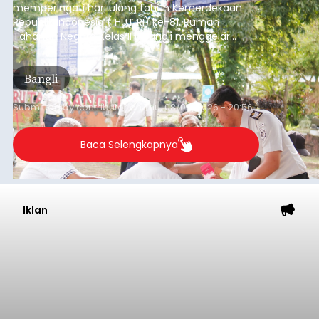
memperingati hari ulang tahun Kemerdekaan
Republik Indonesia ( HUT RI) ke-81, Rumah
Tahanan Negara Kelas II B Bangli menggelar
kegiatan pemeriksaan kesehatan gratis, Rabu
(6/8/2026).
Bangli
Submitted by
contributor
on
Thu, 08/06/2026 - 20:56
Baca Selengkapnya
Iklan