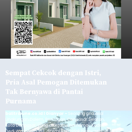
Sempat Cekcok dengan Istri,
Pria Asal Pemogan Ditemukan
Tak Bernyawa di Pantai
Purnama
balitribune.co.id I Gianyar -
Seorang pria asal
Lingkungan Dalem, Pemogan, Denpasar Selatan,
Kota Denpasar, yang diketahui bernama I Kadek
Dedi Wiranata (35), ditemukan tidak bernyawa di