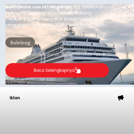
balitribune.coo.id I Singaraja -
PT Pelabuhan
Indonesia (Persero) atau Pelindo Cabang
Celukan Bawang mencatat kinerja operasional
yang positif hingga Juli 2026. Peningkatan terlihat
dari arus kapal yang mencapai 1,48 juta Gross
Tonnage (GT), atau tumbuh 12,4 persen
Buleleng
dibandingkan periode yang sama tahun lalu
yang tercatat sebesar 1,32 juta GT.
Submitted by
contributor
on
Thu, 08/06/2026 - 20:41
Baca Selengkapnya
Iklan