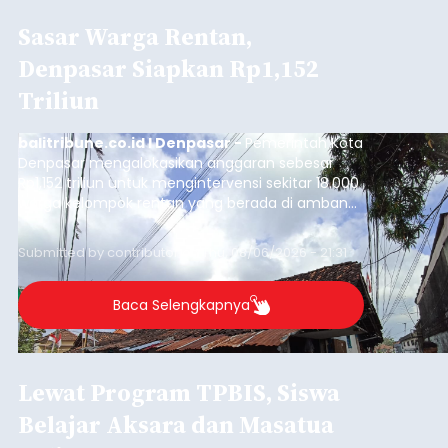
Sasar Warga Rentan,
Denpasar Siapkan Rp1,152
Triliun
balitribune.co.id I Denpasar -
Pemerintah Kota
Denpasar mengalokasikan anggaran sebesar
Rp1,152 triliun untuk mengintervensi sekitar 18.000
warga kelompok rentan yang berada di ambang
garis kemiskinan. Langkah strategis ini diambil
guna menjaga masyarakat yang berada pada
Submitted by
contributor
on
Thu, 08/06/2026 - 21:31
kelompok desil 5 dan 6 tersebut agar tidak
merosot ke kategori miskin.
Baca Selengkapnya
Lewat Program TPBIS, Siswa
Belajar Aksara dan Masatua