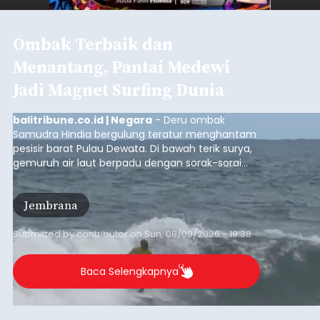
Ombak Terbaik dan
Menantang, Pantai Medewi
Jadi Magnet Surfing Dunia
balitribune.co.id | Negara
- Deru ombak
Samudra Hindia bergulung teratur menghantam
pesisir barat Pulau Dewata. Di bawah terik surya,
gemuruh air laut berpadu dengan sorak-sorai
penonton yang memadati Pantai Medewi,
Kecamatan Pekutatan pada Minggu (9/8/2026).
Jembrana
Ratusan peselancar dari berbagai penjuru
nusantara berkompetisi menaklukan ombak
terbaik dan menantang.
Submitted by
contributor
on
Sun, 08/09/2026 - 19:38
Baca Selengkapnya