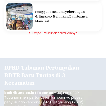
Pengguna Jasa Penyeberangan
Gilimanuk Keluhkan Lambatnya
Manifest
Swipe untuk lihat berita lainnya
DPRD Tabanan Pertanyakan
RDTR Baru Tuntas di 3
Kecamatan
balitribune.co.id I Tabanan -
Jajaran DPRD
Tabanan mempertanyakan lambannya proses
penyusunan Rencana Detail Tata Ruang (RDTR)