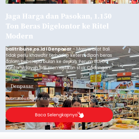
Jaga Harga dan Pasokan, 1.150
Ton Beras Digelontor ke Ritel
Modern
balitribune.co.id I Denpasar
- Masyarakat Bali
tidak perlu khawatir terhadap ketersediaan beras
dalam beberapa bulan ke depan. Perum BULOG
Kantor Wilayah Bali memastikan stok Cadangan
Beras Pemerintah (CBP) masih dalam kondisi
aman, bahkan diproyeksikan mampu memenuhi
Denpasar
kebutuhan masyarakat hingga sekitar 10 bulan.
Submitted by
contributor
on
Sun, 08/09/2026 - 18:27
Baca Selengkapnya