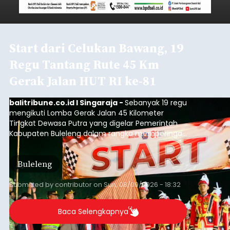
Start dari Celukan Bawang, 19
Regu Tantang Rute 45 Km
Gerak Jalan HUT RI ke-81
balitribune.co.id I Singaraja -
Sebanyak 19 regu
mengikuti Lomba Gerak Jalan 45 Kilometer
Tingkat Dewasa Putra yang digelar Pemerintah
Kabupaten Buleleng dalam rangka memperingati
HUT ke-81 Kemerdekaan Republik Indonesia.
Lomba resmi dimulai dari Lapangan Sepak Bola
Buleleng
Desa Celukan Bawang, Sabtu (8/8/2026) malam.
Submitted by
contributor
on
Sun, 08/09/2026 - 18:32
Baca Selengkapnya