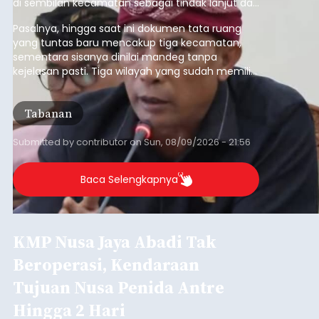
di sembilan kecamatan sebagai tindak lanjut dari
pelaksanaan RTRW.
Pasalnya, hingga saat ini dokumen tata ruang
yang tuntas baru mencakup tiga kecamatan,
sementara sisanya dinilai mandeg tanpa
kejelasan pasti. Tiga wilayah yang sudah memiliki
RDTR tersebut meliputi Kecamatan Kediri,
Tabanan, dan Selemadeg Barat.
Tabanan
Submitted by
contributor
on
Sun, 08/09/2026 - 21:56
Baca Selengkapnya
KMP Nusa Jaya Abadi Tak
Beroperasi, Kendaraan
Tujuan Nusa Penida Antre
Hingga 2 Hari