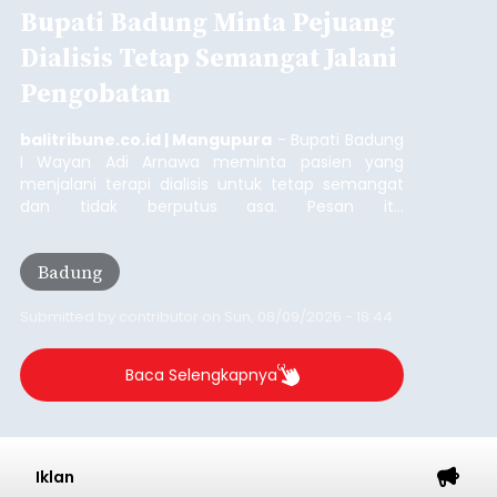
Bupati Badung Minta Pejuang
Dialisis Tetap Semangat Jalani
Pengobatan
balitribune.co.id | Mangupura
- Bupati Badung
I Wayan Adi Arnawa meminta pasien yang
menjalani terapi dialisis untuk tetap semangat
dan tidak berputus asa. Pesan itu
disampaikannya saat menghadiri Sarasehan
Pejuang Dialisis yang digelar RSD Mangusada di
Badung
Ruang Kertha Gosana, Puspem Badung, Minggu
(9/8/2026).
Submitted by
contributor
on
Sun, 08/09/2026 - 18:44
Baca Selengkapnya
Iklan