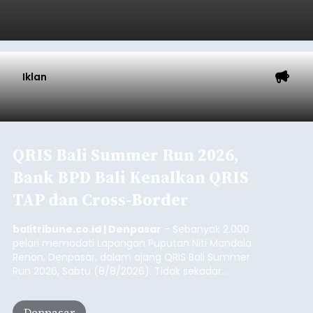
Iklan
QRIS Bali Summer Run 2026,
Bank BPD Bali Kenalkan QRIS
TAP dan Cross-Border
balitribune.co.id | Denpasar
- Sebanyak 2.000
pelari memadati Lapangan Puputan Niti Mandala
Renon, Denpasar, dalam ajang QRIS Bali Summer
Run 2026, Sabtu (8/8/2026). Tidak sekadar
menjadi arena olahraga dengan kategori 5K dan
10K, kegiatan yang digelar Kantor Perwakilan Bank
Denpasar
Indonesia (BI) Provinsi Bali itu juga menjadi ruang