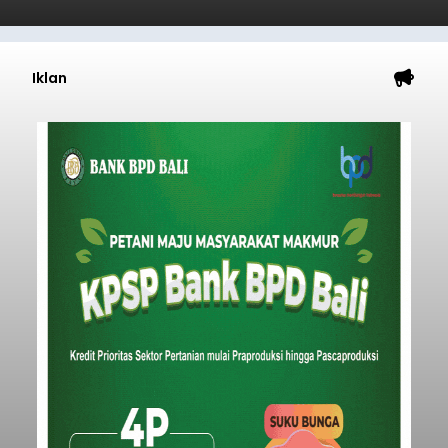
Iklan