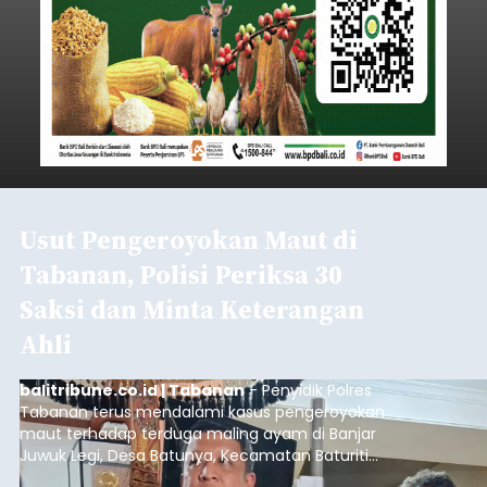
Usut Pengeroyokan Maut di
Tabanan, Polisi Periksa 30
Saksi dan Minta Keterangan
Ahli
balitribune.co.id | Tabanan
- Penyidik Polres
Tabanan terus mendalami kasus pengeroyokan
maut terhadap terduga maling ayam di Banjar
Juwuk Legi, Desa Batunya, Kecamatan Baturiti
yang terjadi beberapa waktu lalu.