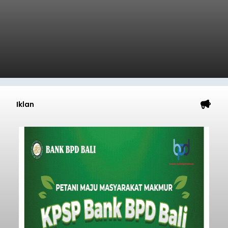
Iklan