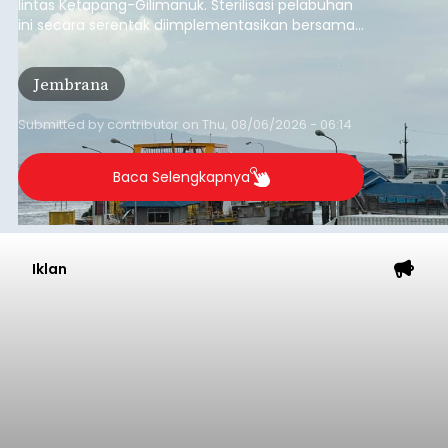
lintas Ketapang-Gilimanuk. Sterilisasi pelabuhan
ini secara serentak diimplementasikan bersama
empat pelabuhan utama lainnya, yakni
Pelabuhan Merak, Bakauheni, Kayangan, dan
Jembrana
Lembar pada Rabu (5/8/2026).
Submitted by
contributor
on
Thu, 08/06/2026 - 06:14
Baca Selengkapnya
Iklan