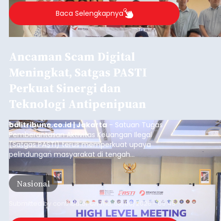
Baca Selengkapnya
Ancaman Scam Digital
Meningkat, Satgas PASTI
Perkuat Sinergi dan
Teknologi Antipenipuan
balitribune.co.id | Jakarta
- Satuan Tugas
Pemberantasan Aktivitas Keuangan Ilegal
(Satgas PASTI) terus memperkuat upaya
pelindungan masyarakat di tengah
meningkatnya ancaman penipuan digital yang
semakin kompleks.
Nasional
Submitted by
contributor
on
Thu, 08/06/2026 - 09:45