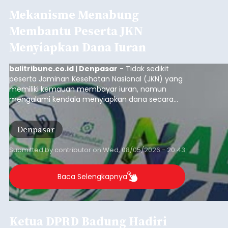
Mekanisme Menabung
Membantu Peserta JKN
Menyiapkan Dana Iuran
balitribune.co.id | Denpasar
- Tidak sedikit
peserta Jaminan Kesehatan Nasional (JKN) yang
memiliki kemauan membayar iuran, namun
mengalami kendala menyiapkan dana secara
penuh saat jatuh tempo pembayaran iuran.
Kondisi ini terutama dialami oleh peserta
Denpasar
segmen Pekerja Bukan Penerima Upah (PBPU)
yang memiliki penghasilan tidak tetap.
Submitted by
contributor
on
Wed, 08/05/2026 - 20:43
Baca Selengkapnya
Ketua DPRD Badung Hadiri