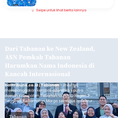
Swipe untuk lihat berita lainnya
Dari Tabanan ke New Zealand,
ASN Pemkab Tabanan
Harumkan Nama Indonesia di
Kancah Internasional
balitribune.co.id | Tabanan
- Prestasi
membanggakan kembali ditorehkan putra
daerah Kabupaten Tabanan. Guru SD Negeri 2
Tegaljadi, Kecamatan Marga sekaligus aparatur
sipil negara (ASN) Pemerintah Kabupaten
Tabanan, I Ketut Darjika Astu (31), berhasil lolos
Tabanan
dalam program beasiswa bergengsi New Zealand