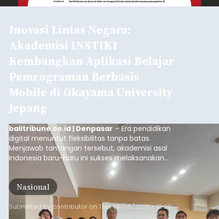
Inovasi Lintas Negara:
Akademisi INSTIKI
Kembangkan Aplikasi Belajar
Pemrograman Berbasis
Mobile di Okayama University
Jepang
balitribune.co.id | Denpasar
– Era pendidikan
digital menuntut fleksibilitas tanpa batas.
Menjawab tantangan tersebut, akademisi asal
Indonesia baru-baru ini sukses melaksanakan
program Pengabdian Kepada Masyarakat (PKM)
skala internasional di Distributed Systems
Nasional
Laboratory, Okayama University, Jepang.
Submitted by
contributor
on
Thu, 08/06/2026 - 12:20