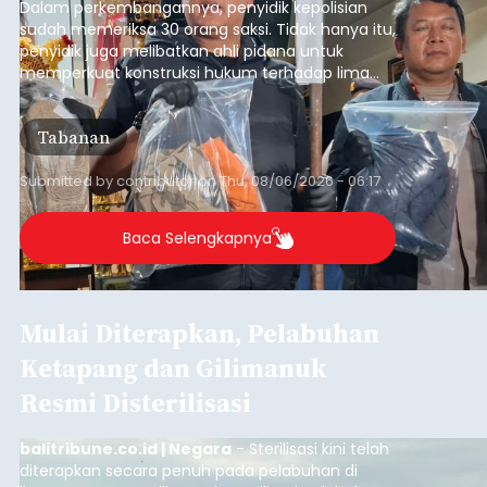
Dalam perkembangannya, penyidik kepolisian
sudah memeriksa 30 orang saksi. Tidak hanya itu,
penyidik juga melibatkan ahli pidana untuk
memperkuat konstruksi hukum terhadap lima
orang tersangka yang saat ini ditahan.
Tabanan
Submitted by
contributor
on
Thu, 08/06/2026 - 06:17
Baca Selengkapnya
Mulai Diterapkan, Pelabuhan
Ketapang dan Gilimanuk
Resmi Disterilisasi
balitribune.co.id | Negara
- Sterilisasi kini telah
diterapkan secara penuh pada pelabuhan di