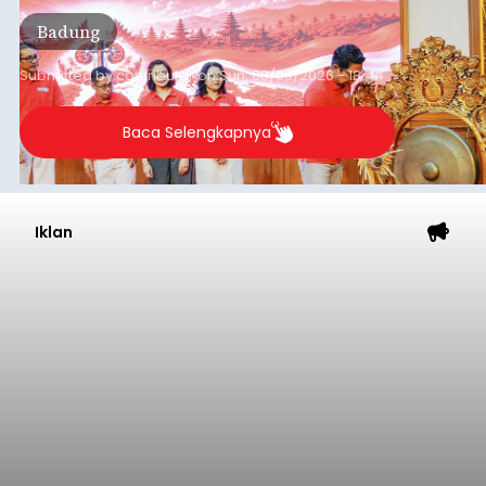
Pejuang Dialisis yang digelar RSD Mangusada di
Badung
Ruang Kertha Gosana, Puspem Badung, Minggu
(9/8/2026).
Submitted by
contributor
on
Sun, 08/09/2026 - 18:44
Baca Selengkapnya
Iklan