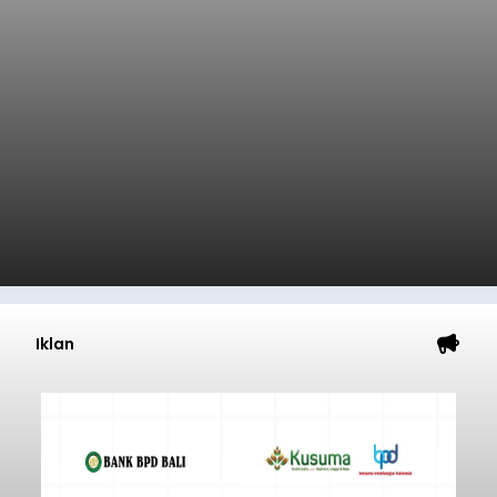
Iklan