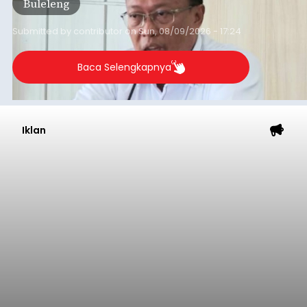
Buleleng
2026.
Submitted by
contributor
on
Sun, 08/09/2026 - 17:24
Baca Selengkapnya
Iklan