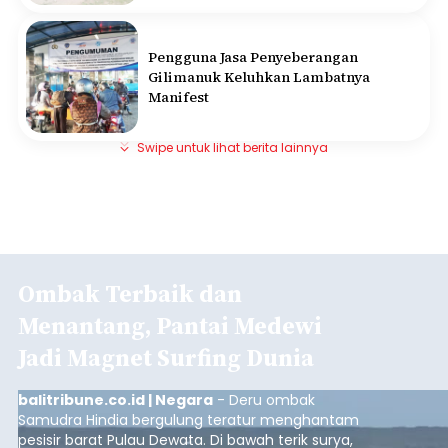
Pengguna Jasa Penyeberangan
Gilimanuk Keluhkan Lambatnya
Manifest
Swipe untuk lihat berita lainnya
Ombak Terbaik dan
Menantang, Pantai Medewi
Jadi Magnet Surfing Dunia
balitribune.co.id | Negara
- Deru ombak
Samudra Hindia bergulung teratur menghantam
pesisir barat Pulau Dewata. Di bawah terik surya,