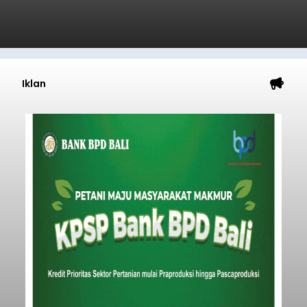
Iklan