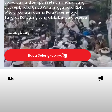
Upaya damai ditempuh setelah mediasi yang
alot sejak pukul 09.00 Wita hingga pukul 12.45
Wita di wantilan utama Pura Pasemetonan
Tangkas Koriagung,yang dilakukan para sesepuh
kedua belah pihak yang berseberangan.
Klungkung
Submitted by
contributor
on
Sun, 08/09/2026 - 17:38
Baca Selengkapnya
Iklan