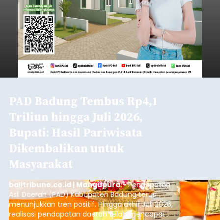
PAD Badung Tembus Rp4,1
Triliun hingga Juli 2026,
Bupati: Hasil Pariwisata
Dikembalikan untuk
Masyarakat
balitribune.co.id | Mangupura
- Pendapatan
Asli Daerah (PAD) Kabupaten Badung terus
menunjukkan tren positif. Hingga akhir Juli 2026,
realisasi pendapatan daerah telah mencapai