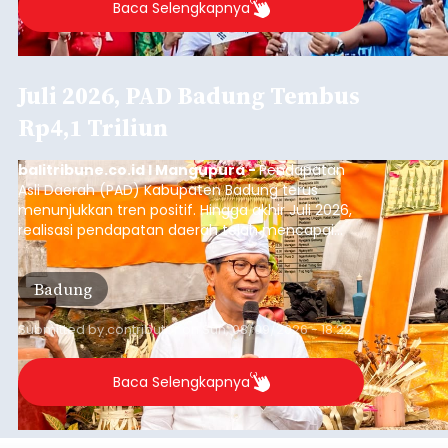
Baca Selengkapnya
Juli 2026, PAD Badung Tembus
Rp4,1 Triliun
balitribune.co.id I Mangupura -
Pendapatan
Asli Daerah (PAD) Kabupaten Badung terus
menunjukkan tren positif. Hingga akhir Juli 2026,
realisasi pendapatan daerah telah mencapai
Rp4,1 triliun atau rata-rata sekitar Rp730 miliar
per bulan, meningkat signifikan dibandingkan
Badung
rata-rata penerimaan sebelumnya yang berkisar
Rp350 miliar hingga Rp400 miliar per bulan.
Submitted by
contributor
on
Sun, 08/09/2026 - 18:22
Baca Selengkapnya