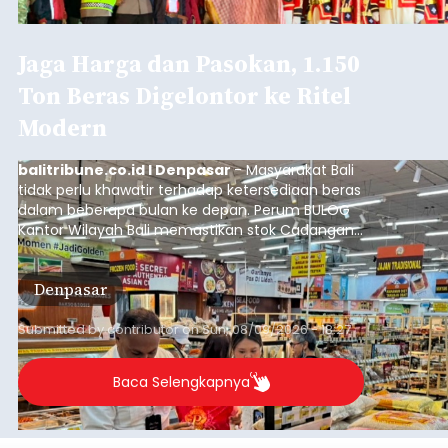
Jaga Harga dan Pasokan, 1.150
Ton Beras Digelontor ke Ritel
Modern
balitribune.co.id I Denpasar
- Masyarakat Bali
tidak perlu khawatir terhadap ketersediaan beras
dalam beberapa bulan ke depan. Perum BULOG
Kantor Wilayah Bali memastikan stok Cadangan
Beras Pemerintah (CBP) masih dalam kondisi
aman, bahkan diproyeksikan mampu memenuhi
Denpasar
kebutuhan masyarakat hingga sekitar 10 bulan.
Submitted by
contributor
on
Sun, 08/09/2026 - 18:27
Baca Selengkapnya