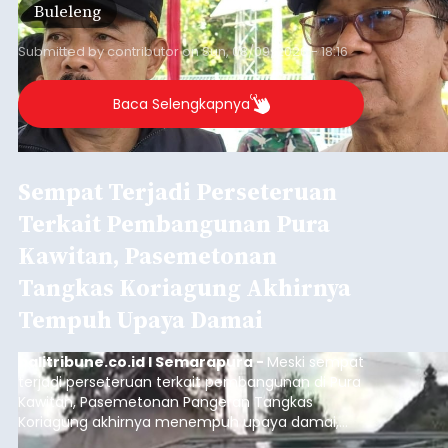
Buleleng
yang belum optimal, semuanya menjadi
perhatian pemerintah daerah.
Submitted by
contributor
on
Sun, 08/09/2026 - 18:16
Baca Selengkapnya
Sempat Terjadi Perseteruan
Terkait Pembangunan Pura
Kawitan, Pasemetonan
Tangkas Koriagung Akhirnya
Tempuh Upaya Damai
balitribune.co.id I Semarapura -
Meski sempat
terjadi perseteruan terkait pembangunan di Pura
Kawitan, Pasemetonan Pangeran Tangkas
Koriagung akhirnya menempuh upaya damai,
pada Minggu (9/8/2026).