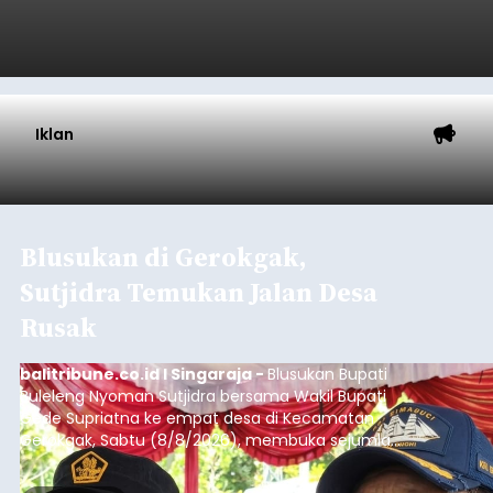
Iklan
Blusukan di Gerokgak,
Sutjidra Temukan Jalan Desa
Rusak
balitribune.co.id I Singaraja -
Blusukan Bupati
Buleleng Nyoman Sutjidra bersama Wakil Bupati
Gede Supriatna ke empat desa di Kecamatan
Gerokgak, Sabtu (8/8/2026), membuka sejumlah
persoalan yang masih dihadapi masyarakat. Dari
jalan desa yang rusak hingga potensi pertanian