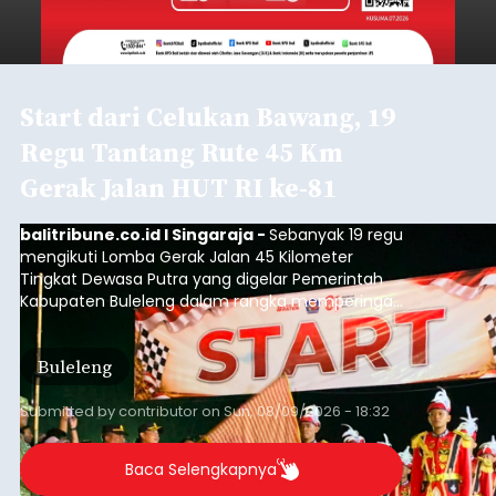
Start dari Celukan Bawang, 19
Regu Tantang Rute 45 Km
Gerak Jalan HUT RI ke-81
balitribune.co.id I Singaraja -
Sebanyak 19 regu
mengikuti Lomba Gerak Jalan 45 Kilometer
Tingkat Dewasa Putra yang digelar Pemerintah
Kabupaten Buleleng dalam rangka memperingati
HUT ke-81 Kemerdekaan Republik Indonesia.
Lomba resmi dimulai dari Lapangan Sepak Bola
Buleleng
Desa Celukan Bawang, Sabtu (8/8/2026) malam.
Submitted by
contributor
on
Sun, 08/09/2026 - 18:32
Baca Selengkapnya