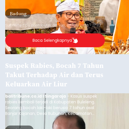
Rp4,1 triliun atau rata-rata sekitar Rp730 miliar
per bulan, meningkat signifikan dibandingkan
Badung
rata-rata penerimaan sebelumnya yang berkisar
Rp350 miliar hingga Rp400 miliar per bulan.
Submitted by
contributor
on
Sun, 08/09/2026 - 17:37
Baca Selengkapnya
Suspek Rabies, Bocah 7 Tahun
Takut Terhadap Air dan Terus
Keluarkan Air Liur
balitribune.co.id I Singaraja
- Kasus suspek
rabies kembali terjadi di Kabupaten Buleleng.
Seorang bocah laki-laki berusia 7 tahun asal
Banjar Kajanan, Desa Bubunan, Kecamatan
Seririt, dilaporkan mengalami gejala khas rabies
setelah sebelumnya digigit anjing pada awal Juni