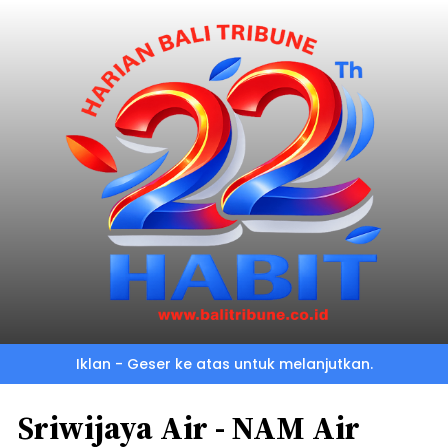
Iklan - Geser ke atas untuk melanjutkan.
Sriwijaya Air - NAM Air