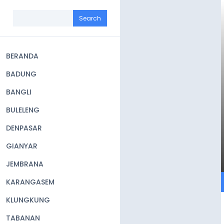
Skip
to
Search
main
content
BERANDA
Main
BADUNG
navigation
BANGLI
BULELENG
DENPASAR
GIANYAR
JEMBRANA
KARANGASEM
KLUNGKUNG
TABANAN