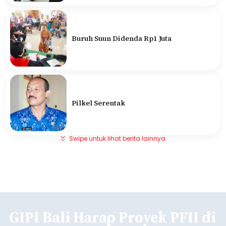
Buruh Suun Didenda Rp1 Juta
Pilkel Serentak
Swipe untuk lihat berita lainnya
GIPI Bali Harap Proyek PFII di