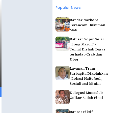
Popular News
Bandar Narkoba
Terancam Hukuman
Mati
Ratusan Sopir Gelar
“Long March” -
Tuntut Dishub Tegas
terhadap Crab dan
Uber
Layanan Trans
Sarbagita Dikeluhkan
: Lokasi Halte Jauh,
Sosialisasi Minim
Delegasi Munaslub
Golkar Sudah Final
Bansos Fiktif