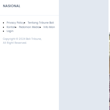
NASIONAL
Privacy Policy
Tentang Tribune Bali
Footer
Kontak
Pedoman Media
Info Iklan
Login
Copyright © 2024 Bali Tribune,
All Right Reserved.