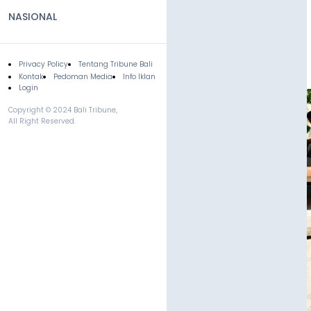
NASIONAL
Privacy Policy
Tentang Tribune Bali
Footer
Kontak
Pedoman Media
Info Iklan
Login
Copyright © 2024 Bali Tribune,
All Right Reserved.