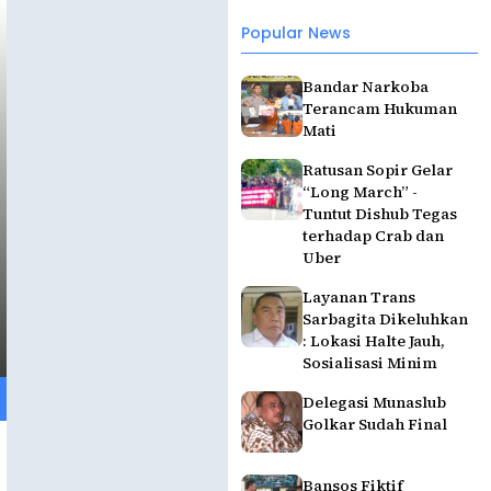
Popular News
Bandar Narkoba
Terancam Hukuman
Mati
Ratusan Sopir Gelar
“Long March” -
Tuntut Dishub Tegas
terhadap Crab dan
Uber
Layanan Trans
Sarbagita Dikeluhkan
: Lokasi Halte Jauh,
Sosialisasi Minim
Delegasi Munaslub
Golkar Sudah Final
Bansos Fiktif