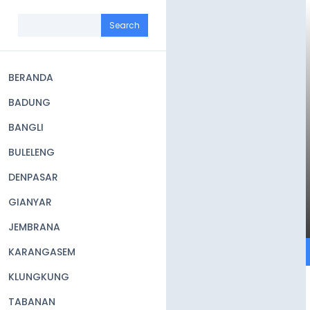
Skip
to
Search
main
content
BERANDA
Main
BADUNG
navigation
BANGLI
BULELENG
DENPASAR
GIANYAR
JEMBRANA
KARANGASEM
KLUNGKUNG
TABANAN