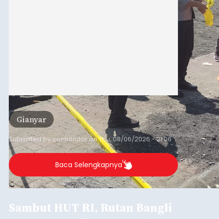
Gianyar
Submitted by
contributor
on
Thu, 08/06/2026 - 21:06
Baca Selengkapnya
Sambut HUT RI, Rutan Bangli