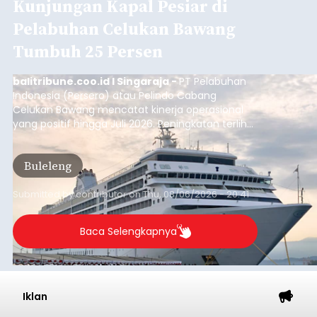
Kunjungan Kapal Pesiar di
Pelabuhan Celukan Bawang
Tumbuh 25 Persen
balitribune.coo.id I Singaraja -
PT Pelabuhan
Indonesia (Persero) atau Pelindo Cabang
Celukan Bawang mencatat kinerja operasional
yang positif hingga Juli 2026. Peningkatan terlihat
dari arus kapal yang mencapai 1,48 juta Gross
Tonnage (GT), atau tumbuh 12,4 persen
Buleleng
dibandingkan periode yang sama tahun lalu
yang tercatat sebesar 1,32 juta GT.
Submitted by
contributor
on
Thu, 08/06/2026 - 20:41
Baca Selengkapnya
Iklan