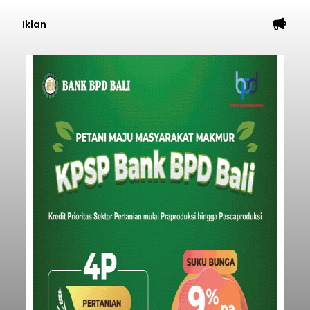
Iklan