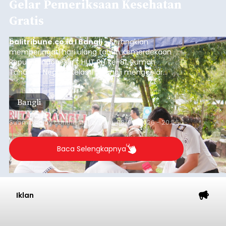
Gelar Pemeriksaan Kesehatan
Gratis
balitribune.co.id I Bangli -
Serangkian
memperingati hari ulang tahun Kemerdekaan
Republik Indonesia ( HUT RI) ke-81, Rumah
Tahanan Negara Kelas II B Bangli menggelar
kegiatan pemeriksaan kesehatan gratis, Rabu
(6/8/2026).
Bangli
Submitted by
contributor
on
Thu, 08/06/2026 - 20:56
Baca Selengkapnya
Iklan