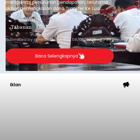
mengalami penurunan pendapatan, terutama
akibat pemangkasan dana Transfer Ke Luar
Daerah (TKD) dari pemerintah pusat.
Tabanan
Submitted by
contributor
on
Thu, 08/06/2026 - 20:33
Baca Selengkapnya
Iklan