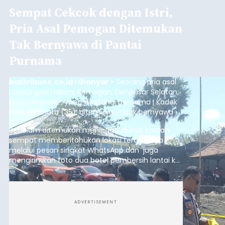
Sempat Cekcok dengan Istri,
Pria Asal Pemogan Ditemukan
Tak Bernyawa di Pantai
Purnama
balitribune.co.id I Gianyar -
Seorang pria asal
Lingkungan Dalem, Pemogan, Denpasar Selatan,
Kota Denpasar, yang diketahui bernama I Kadek
Dedi Wiranata (35), ditemukan tidak bernyawa di
pesisir Pantai Purnama, Sukawati.
Sebelum ditemukan meninggal dunia, korban
sempat memberitahukan lokasi terakhirnya
melalui pesan singkat WhatsApp dan juga
mengirimkan foto dua botol pembersih lantai ke
istrinya.
ADVERTISEMENT