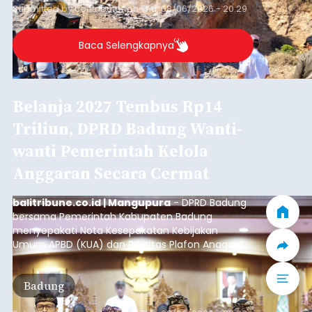
Submitted by
contributor
on
Thu, 08/06/2026 - 20:29
Baca Selengkapnya
Belanja 2027 Tembus Rp14
Triliun, DPRD Badung Wanti-
wanti Pemerintah Kelola
Anggaran Secara Cermat
balitribune.co.id | Mangupura
- DPRD Badung
bersama Pemerintah Kabupaten Badung
menyepakati Nota Kesepakatan Kebijakan
Umum APBD (KUA) dan Prioritas Plafon Anggaran
Sementara (PPAS) Tahun Anggaran 2027 dalam
rapat paripurna yang digelar di Gedung DPRD
Badung
Badung, Kamis (6/8/2026).