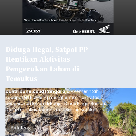
Diduga Ilegal, Satpol PP
Hentikan Aktivitas
Pengerukan Lahan di
Temukus
balitribune.co.id I Singaraja -
Pemerintah
Kabupaten Buleleng menghentikan aktivitas
pengerukan lahan di Banjar Dinas Bingin Banjah,
Desa Temukus, Kecamatan Banjar, setelah
ditemukan indikasi kegiatan pengambilan
material yang tidak sesuai dengan peruntukan
Buleleng
kawasan.