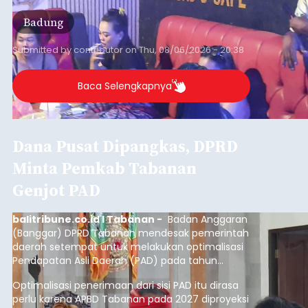
Badung
Submitted by
contributor
on
Thu, 08/06/2026 - 20:38
Baca Selengkapnya
Dana Pusat Dipangkas, DPRD
Minta Pemkab Tabanan
Genjot PAD
balitribune.co.id I Tabanan -
Badan Anggaran
(Banggar) DPRD Tabanan mendesak pemerintah
daerah setempat untuk melakukan optimalisasi
Pendapatan Asli Daerah (PAD) pada tahun
anggaran 2027.
Optimalisasi penerimaan dari sisi PAD itu dirasa
perlu karena APBD Tabanan pada 2027 diproyeksi