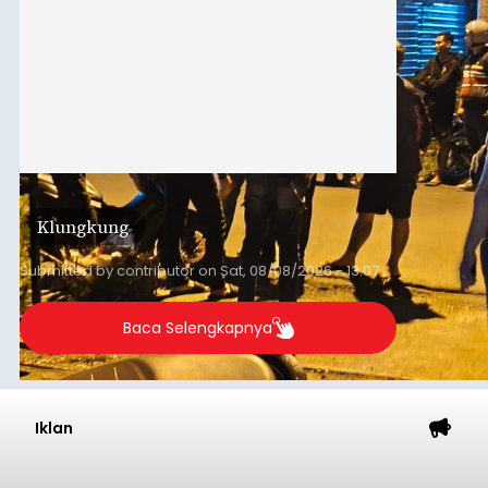
Klungkung
Submitted by
contributor
on
Sat, 08/08/2026 - 13:07
Baca Selengkapnya
Iklan