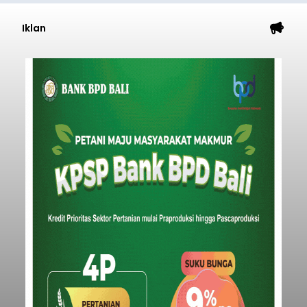
Iklan