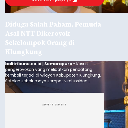
Diduga Salah Paham, Pemuda
Asal NTT Dikeroyok
Sekelompok Orang di
Klungkung
balitribune.co.id | Semarapura -
Kasus
pengeroyokan yang melibatkan pendatang
kembali terjadi di wilayah Kabupaten Klungkung.
Setelah sebelumnya sempat viral insiden
keributan di barat Pasar Galiran, peristiwa serupa
kini menimpa seorang pemuda asal Kabupaten
Sumba Barat Daya (SBD), Nusa Tenggara Timur
(NTT).
ADVERTISEMENT