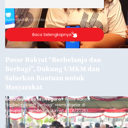
Submitted by
contributor
on
Sat, 08/08/2026 - 20:28
Baca Selengkapnya
Pasar Rakyat “Berbelanja dan
Berbagi”, Dukung UMKM dan
Salurkan Bantuan untuk
Masyarakat
balitribune.co.id | Negara
- Pasar Rakyat
“Berbelanja dan Berbagi” resmi digelar di
Kabupaten Jembrana, Jumat (7/8/2026).
Kegiatan yang digelar Gedung Kesenian Ir.
Soekarno ini memadukan pemberdayaan
ekonomi masyarakat dengan aksi sosial tersebut