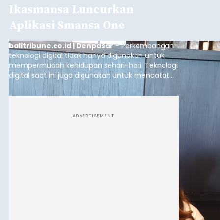
Ikasmansa Luncurkan
Aplikasi Smansa One
balitribune.co.id | Denpasar
- Perkembangan
teknologi digital tidak hanya digunakan untuk
mempermudah kehidupan sehari-hari. Teknologi
digital saat ini juga digunakan untuk mencatat
dan mengelola data base alumni dari suatu
sekolah, salah satunya adalah alumni SMA 1
Denpasar.
ADVERTISEMENT