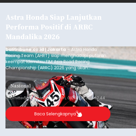
Astra Honda Siap Lanjutkan
Performa Positif di ARRC
Mandalika 2026
balitribune.co.id | Jakarta
– Astra Honda
Racing Team (AHRT) siap menghadapi putaran
keempat Idemitsu FIM Asia Road Racing
Championship (ARRC) 2026 yang akan
berlangsung di Pertamina Mandalika
International Circuit, Lombok, Nusa Tenggara
Nasional
Barat, pada 7–9 Agustus 2026.
Submitted by
contributor
on
Fri, 08/07/2026 - 07:44
Baca Selengkapnya