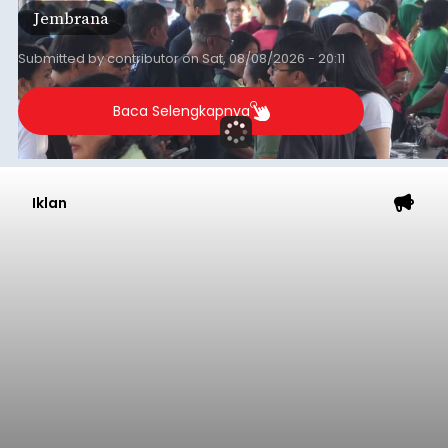
Jembrana
mendapat antusiasme tinggi dan mencatat nilai
transaksi mencapai Rp672.733.200.
Submitted by
contributor
on
Sat, 08/08/2026 - 20:11
Baca Selengkapnya
Iklan