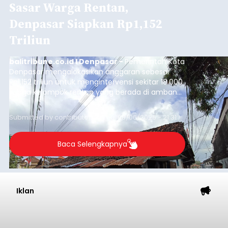
Sasar Warga Rentan,
Denpasar Siapkan Rp1,152
Triliun
balitribune.co.id I Denpasar -
Pemerintah Kota
Denpasar mengalokasikan anggaran sebesar
Rp1,152 triliun untuk mengintervensi sekitar 18.000
warga kelompok rentan yang berada di ambang
garis kemiskinan. Langkah strategis ini diambil
guna menjaga masyarakat yang berada pada
Submitted by
contributor
on
Thu, 08/06/2026 - 21:31
kelompok desil 5 dan 6 tersebut agar tidak
merosot ke kategori miskin.
Baca Selengkapnya
Iklan