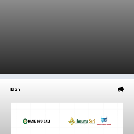
Iklan