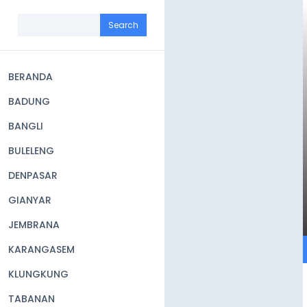
Skip
to
Search
main
content
BERANDA
Main
BADUNG
navigation
BANGLI
BULELENG
DENPASAR
GIANYAR
JEMBRANA
KARANGASEM
KLUNGKUNG
TABANAN