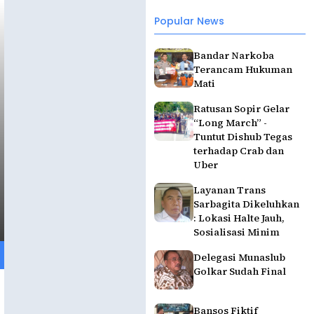
Popular News
Bandar Narkoba
Terancam Hukuman
Mati
Ratusan Sopir Gelar
“Long March” -
Tuntut Dishub Tegas
terhadap Crab dan
Uber
Layanan Trans
Sarbagita Dikeluhkan
: Lokasi Halte Jauh,
Sosialisasi Minim
Delegasi Munaslub
Golkar Sudah Final
Bansos Fiktif