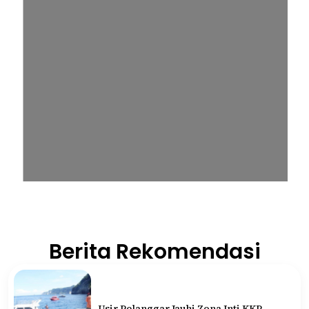
Berita Rekomendasi
Usir Pelanggar Jauhi Zona Inti KKP