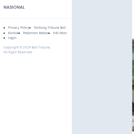
NASIONAL
Privacy Policy
Tentang Tribune Bali
Footer
Kontak
Pedoman Media
Info Iklan
Login
Copyright © 2024 Bali Tribune,
All Right Reserved.