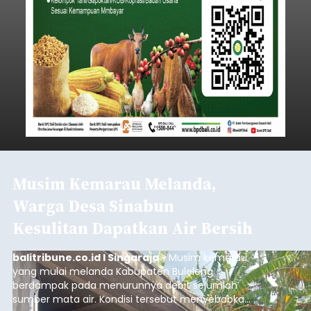
Musim Kemarau Melanda,
Warga Desa Sinabun
Kesulitan Dapatkan Air Bersih
balitribune.co.id I Singaraja -
Musim kemarau
yang mulai melanda Kabupaten Buleleng
berdampak pada menurunnya debit sejumlah
sumber mata air. Kondisi tersebut menyebabkan