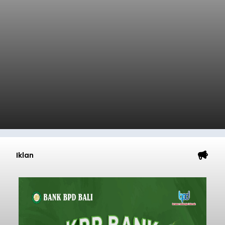
Iklan