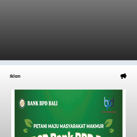
Iklan