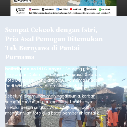
Sempat Cekcok dengan Istri,
Pria Asal Pemogan Ditemukan
Tak Bernyawa di Pantai
Purnama
balitribune.co.id I Gianyar -
Seorang pria asal
Lingkungan Dalem, Pemogan, Denpasar Selatan,
Kota Denpasar, yang diketahui bernama I Kadek
Dedi Wiranata (35), ditemukan tidak bernyawa di
pesisir Pantai Purnama, Sukawati.
Sebelum ditemukan meninggal dunia, korban
sempat memberitahukan lokasi terakhirnya
melalui pesan singkat WhatsApp dan juga
mengirimkan foto dua botol pembersih lantai ke
istrinya.