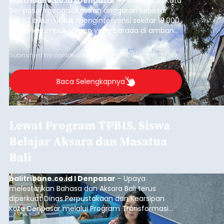
balitribune.co.id I Denpasar -
Pemerintah Kota
Denpasar mengalokasikan anggaran sebesar
Rp1,152 triliun untuk mengintervensi sekitar 18.000
warga kelompok rentan yang berada di ambang
garis kemiskinan. Langkah strategis ini diambil
guna menjaga masyarakat yang berada pada
Submitted by
contributor
on
Thu, 08/06/2026 - 21:31
kelompok desil 5 dan 6 tersebut agar tidak
merosot ke kategori miskin.
Baca Selengkapnya
Lewat Program TPBIS, Siswa
Belajar Aksara dan Masatua
Bali
balitribune.co.id I Denpasar
– Upaya
melestarikan Bahasa dan Aksara Bali terus
diperkuat Dinas Perpustakaan dan Kearsipan
Kota Denpasar melalui Program Transformasi
Perpustakaan Berbasis Inklusi Sosial (TPBIS).