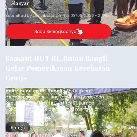
Gianyar
Submitted by
contributor
on
Thu, 08/06/2026 - 21:06
Baca Selengkapnya
Sambut HUT RI, Rutan Bangli
Gelar Pemeriksaan Kesehatan
Gratis
balitribune.co.id I Bangli -
Serangkian
memperingati hari ulang tahun Kemerdekaan
Republik Indonesia ( HUT RI) ke-81, Rumah
Tahanan Negara Kelas II B Bangli menggelar
kegiatan pemeriksaan kesehatan gratis, Rabu
(6/8/2026).
Bangli