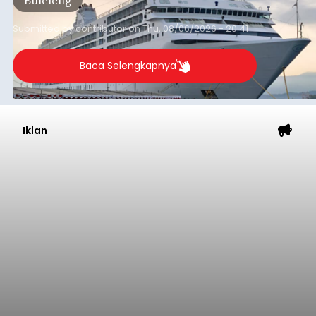
dibandingkan periode yang sama tahun lalu
yang tercatat sebesar 1,32 juta GT.
Submitted by
contributor
on
Thu, 08/06/2026 - 20:41
Baca Selengkapnya
Iklan