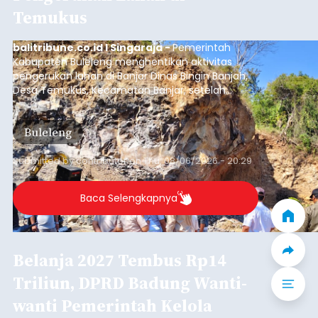
Temukus
balitribune.co.id I Singaraja -
Pemerintah
Kabupaten Buleleng menghentikan aktivitas
pengerukan lahan di Banjar Dinas Bingin Banjah,
Desa Temukus, Kecamatan Banjar, setelah
ditemukan indikasi kegiatan pengambilan
material yang tidak sesuai dengan peruntukan
Buleleng
kawasan.
Submitted by
contributor
on
Thu, 08/06/2026 - 20:29
Baca Selengkapnya
Belanja 2027 Tembus Rp14
Triliun, DPRD Badung Wanti-
wanti Pemerintah Kelola