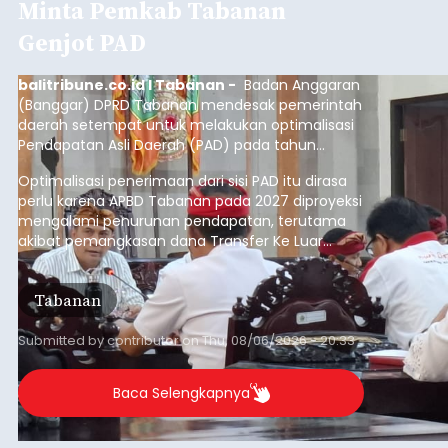
Minta Pemkab Tabanan
Genjot PAD
balitribune.co.id I Tabanan -
Badan Anggaran
(Banggar) DPRD Tabanan mendesak pemerintah
daerah setempat untuk melakukan optimalisasi
Pendapatan Asli Daerah (PAD) pada tahun
anggaran 2027.
Optimalisasi penerimaan dari sisi PAD itu dirasa
perlu karena APBD Tabanan pada 2027 diproyeksi
mengalami penurunan pendapatan, terutama
akibat pemangkasan dana Transfer Ke Luar
Daerah (TKD) dari pemerintah pusat.
Tabanan
Submitted by
contributor
on
Thu, 08/06/2026 - 20:33
Baca Selengkapnya