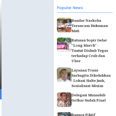
Popular News
Bandar Narkoba
Terancam Hukuman
Mati
Ratusan Sopir Gelar
“Long March” -
Tuntut Dishub Tegas
terhadap Crab dan
Uber
Layanan Trans
Sarbagita Dikeluhkan
: Lokasi Halte Jauh,
Sosialisasi Minim
Delegasi Munaslub
Golkar Sudah Final
Bansos Fiktif