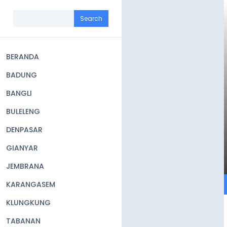
Skip
to
Search
main
content
BERANDA
Main
BADUNG
navigation
BANGLI
BULELENG
DENPASAR
GIANYAR
JEMBRANA
KARANGASEM
KLUNGKUNG
TABANAN