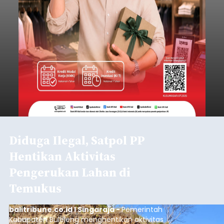
Diduga Ilegal, Satpol PP
Hentikan Aktivitas
Pengerukan Lahan di
Temukus
balitribune.co.id I Singaraja -
Pemerintah
Kabupaten Buleleng menghentikan aktivitas