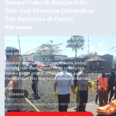
Sempat Cekcok dengan Istri,
Pria Asal Pemogan Ditemukan
Tak Bernyawa di Pantai
Purnama
balitribune.co.id I Gianyar -
Seorang pria asal
Lingkungan Dalem, Pemogan, Denpasar Selatan,
Kota Denpasar, yang diketahui bernama I Kadek
Dedi Wiranata (35), ditemukan tidak bernyawa di
pesisir Pantai Purnama, Sukawati.
Sebelum ditemukan meninggal dunia, korban
sempat memberitahukan lokasi terakhirnya
melalui pesan singkat WhatsApp dan juga
mengirimkan foto dua botol pembersih lantai ke
istrinya.
Gianyar
Submitted by
contributor
on
Thu, 08/06/2026 - 21:06