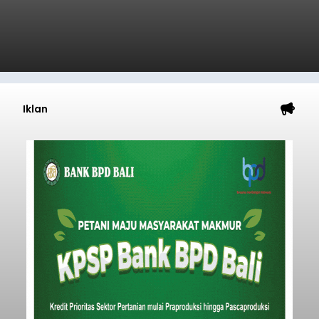
Iklan