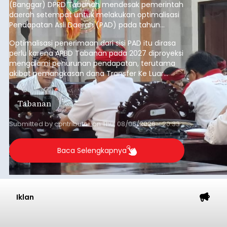
(Banggar) DPRD Tabanan mendesak pemerintah
daerah setempat untuk melakukan optimalisasi
Pendapatan Asli Daerah (PAD) pada tahun
anggaran 2027.
Optimalisasi penerimaan dari sisi PAD itu dirasa
perlu karena APBD Tabanan pada 2027 diproyeksi
mengalami penurunan pendapatan, terutama
akibat pemangkasan dana Transfer Ke Luar
Daerah (TKD) dari pemerintah pusat.
Tabanan
Submitted by
contributor
on
Thu, 08/06/2026 - 20:33
Baca Selengkapnya
Iklan