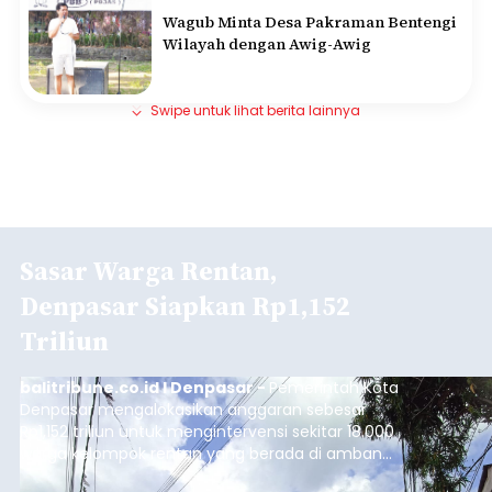
Wagub Minta Desa Pakraman Bentengi
Wilayah dengan Awig-Awig
Swipe untuk lihat berita lainnya
Sasar Warga Rentan,
Denpasar Siapkan Rp1,152
Triliun
balitribune.co.id I Denpasar -
Pemerintah Kota
Denpasar mengalokasikan anggaran sebesar
Rp1,152 triliun untuk mengintervensi sekitar 18.000
warga kelompok rentan yang berada di ambang
garis kemiskinan. Langkah strategis ini diambil