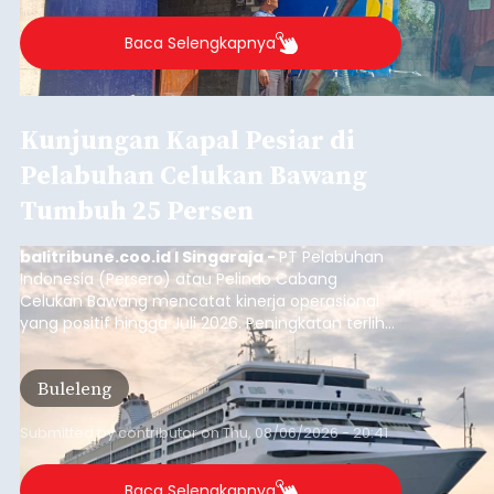
Buleleng.
Baca Selengkapnya
Kunjungan Kapal Pesiar di
Pelabuhan Celukan Bawang
Tumbuh 25 Persen
balitribune.coo.id I Singaraja -
PT Pelabuhan
Indonesia (Persero) atau Pelindo Cabang
Celukan Bawang mencatat kinerja operasional
yang positif hingga Juli 2026. Peningkatan terlihat
dari arus kapal yang mencapai 1,48 juta Gross
Tonnage (GT), atau tumbuh 12,4 persen
Buleleng
dibandingkan periode yang sama tahun lalu
yang tercatat sebesar 1,32 juta GT.
Submitted by
contributor
on
Thu, 08/06/2026 - 20:41
Baca Selengkapnya