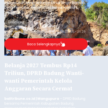
pengerukan lahan di Banjar Dinas Bingin Banjah,
Desa Temukus, Kecamatan Banjar, setelah
ditemukan indikasi kegiatan pengambilan
material yang tidak sesuai dengan peruntukan
Buleleng
kawasan.
Submitted by
contributor
on
Thu, 08/06/2026 - 20:29
Baca Selengkapnya
Belanja 2027 Tembus Rp14
Triliun, DPRD Badung Wanti-
wanti Pemerintah Kelola
Anggaran Secara Cermat
balitribune.co.id | Mangupura
- DPRD Badung
bersama Pemerintah Kabupaten Badung