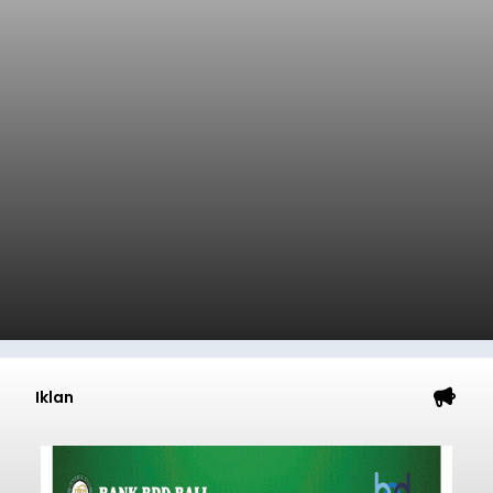
Iklan