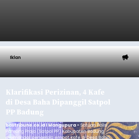
Iklan
Klarifikasi Perizinan, 4 Kafe
di Desa Baha Dipanggil Satpol
PP Badung
balitribune.co.id I Mangupura -
Satuan Polisi
Pamong Praja (Satpol PP) Kabupaten Badung
memanggil pengelola empat kafe di Desa Baha,