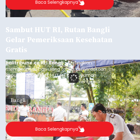
Baca Selengkapnya
Sambut HUT RI, Rutan Bangli
Gelar Pemeriksaan Kesehatan
Gratis
balitribune.co.id I Bangli -
Serangkian
memperingati hari ulang tahun Kemerdekaan
Republik Indonesia ( HUT RI) ke-81, Rumah
Tahanan Negara Kelas II B Bangli menggelar
kegiatan pemeriksaan kesehatan gratis, Rabu
(6/8/2026).
Bangli
Submitted by
contributor
on
Thu, 08/06/2026 - 20:56
Baca Selengkapnya