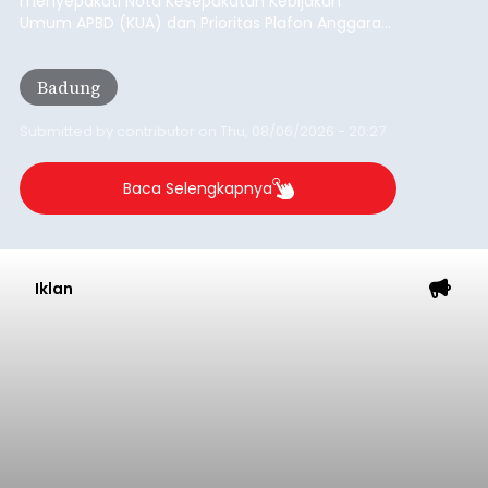
menyepakati Nota Kesepakatan Kebijakan
Umum APBD (KUA) dan Prioritas Plafon Anggaran
Sementara (PPAS) Tahun Anggaran 2027 dalam
rapat paripurna yang digelar di Gedung DPRD
Badung
Badung, Kamis (6/8/2026).
Submitted by
contributor
on
Thu, 08/06/2026 - 20:27
Baca Selengkapnya
Iklan